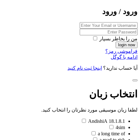
ورود / ورود
من را بخاطر بسپار
فراموشی رمز؟
ادامه با گوگل
آیا حساب ندارید؟
اینجا ثبت نام کنید
انتخاب زبان
لطفا زبان موسیقی مورد نظرتان را انتخاب کنید.
18.1.8.1 AndishiA
4sim
a long time of
a road to risk