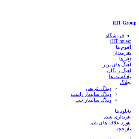
iHT Group
فروشگاه
iHT music
آلبوم ها
هنرمندان
ژانرها
آهنگ های برتر
آهنگ رایگان
پادکست ها
وبلاگ
وبلاگ عریض
وبلاگ سایدبار راست
وبلاگ سایدبار چپ
دانلود ها
خریداری شده
مورد علاقه های شما
تاریخچه