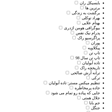
بایسیکل ران
برترین ها
برگشت به زندگی
بهراد توکلی
بهنام علایی
بیوگرافی هومن اژدری
پدرام نیک نفس
پراگرسیو راک
پوران
پیکلاویه
تاپ تن
تاپ تن سال 98
تاده آبولیان
تاریخچه راک
ترانه آرش صالحی
ترکی
تنظیم میکس مستر: تاده آبولیان
جاده پرمخاطره
جایی که پیاده رو تمام می شود
جلال همتی
جم بابا
جنگل