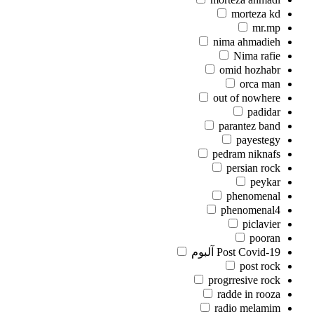
morteza kd
mr.mp
nima ahmadieh
Nima rafie
omid hozhabr
orca man
out of nowhere
padidar
parantez band
payestegy
pedram niknafs
persian rock
peykar
phenomenal
phenomenal4
piclavier
pooran
Post Covid-19 آلبوم
post rock
progrresive rock
radde in rooza
radio melamim