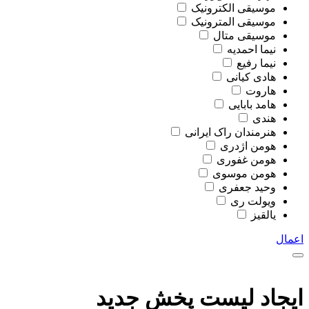
موسیقی الکترونیک
موسیقی المترونیک
موسیقی متال
نیما احمدیه
نیما رفیع
هادی کیانی
هاروت
هامد بابایی
هندی
هنرمندان راک ایرانی
هومن اژدری
هومن غفوری
هومن موسوی
وحید جعفری
ویولت ری
یالقیز
اعمال
ایجاد لیست پخش جدید