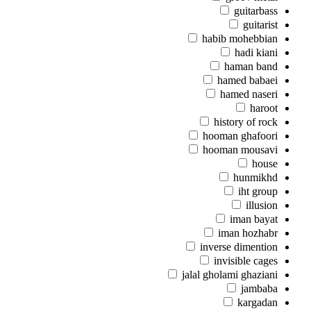
guitarbass
guitarist
habib mohebbian
hadi kiani
haman band
hamed babaei
hamed naseri
haroot
history of rock
hooman ghafoori
hooman mousavi
house
hunmikhd
iht group
illusion
iman bayat
iman hozhabr
inverse dimention
invisible cages
jalal gholami ghaziani
jambaba
kargadan