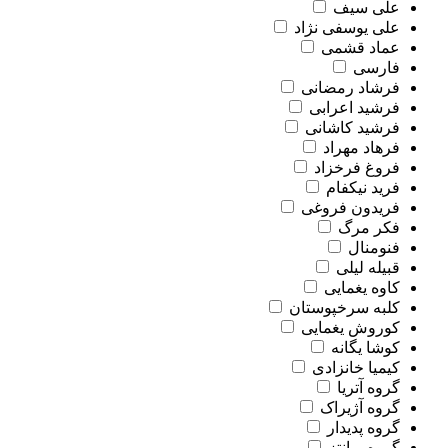
علی سیف
علی یوسفی نژاد
عماد قشمی
فارسی
فرشاد رمضانی
فرشید اعرابی
فرشید کاشانی
فرهاد مهراد
فروغ فرخزاد
فرید نیکفام
فریدون فروغی
فکر مرگ
فنومنال
قبیله لیلی
کاوه یغمایی
کلبه سرخپوستان
کوروش یغمایی
کوشا یگانه
کیمیا خانزادی
گروه آتریا
گروه آژیراک
گروه پدیدار
گروه پرانتز