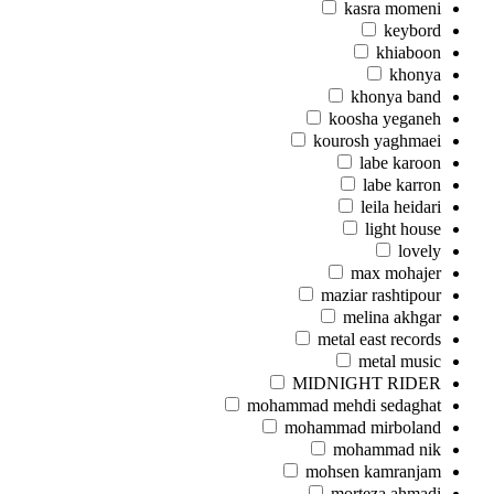
kasra momeni
keybord
khiaboon
khonya
khonya band
koosha yeganeh
kourosh yaghmaei
labe karoon
labe karron
leila heidari
light house
lovely
max mohajer
maziar rashtipour
melina akhgar
metal east records
metal music
MIDNIGHT RIDER
mohammad mehdi sedaghat
mohammad mirboland
mohammad nik
mohsen kamranjam
morteza ahmadi