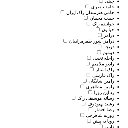
چینی
حامد ناصری
حامی هنرمندان راک ایران
حبیب محبیان
خواننده راک
خیابون
درامر
درامز آشور ظفرمرادیان
دریچه
دومیم
راحله نخعی
رادیو ملامیم
راک استار
راک فارسی
رامین شایگان
رامین مظاهری
رد این روزا
رسانه موسیقی راک
رشید بهبودوف
رضا افشار
روزبه شاهرخی
رویا به پیش
ژاپنی