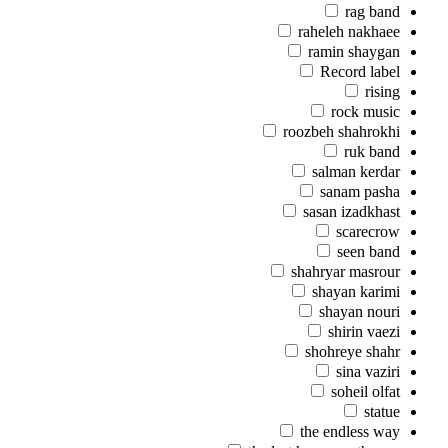
rag band
raheleh nakhaee
ramin shaygan
Record label
rising
rock music
roozbeh shahrokhi
ruk band
salman kerdar
sanam pasha
sasan izadkhast
scarecrow
seen band
shahryar masrour
shayan karimi
shayan nouri
shirin vaezi
shohreye shahr
sina vaziri
soheil olfat
statue
the endless way