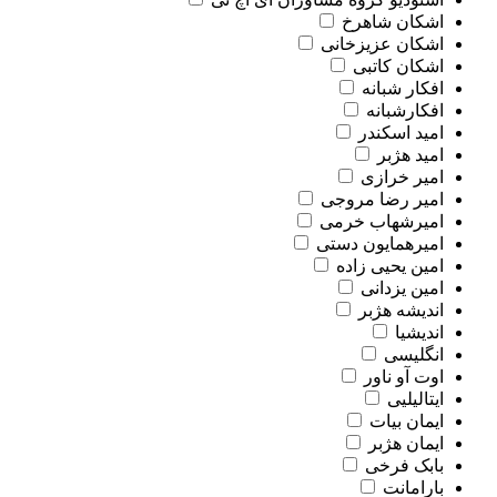
اشکان شاهرخ
اشکان عزیزخانی
اشکان کاتبی
افکار شبانه
افکارشبانه
امید اسکندر
امید هژبر
امیر خرازی
امیر رضا مروجی
امیرشهاب خرمی
امیرهمایون دستی
امین یحیی زاده
امین یزدانی
اندیشه هژبر
اندیشیا
انگلیسی
اوت آو ناور
ایتالیلیی
ایمان بیات
ایمان هژبر
بابک فرخی
بارامانت