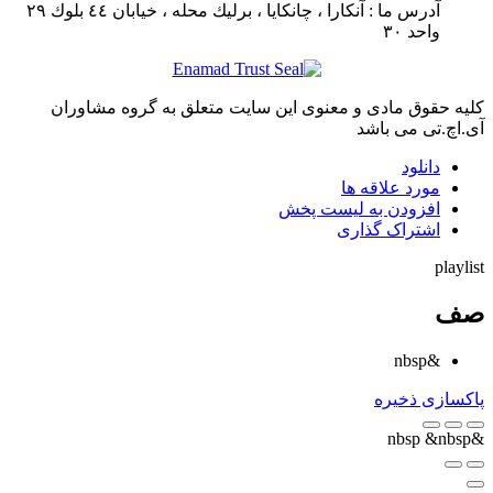
آدرس ما :
آنكارا ، چانكايا ، برليك محله ، خيابان ٤٤ بلوك ٢٩
واحد ٣٠
کلیه حقوق مادی و معنوی این سایت متعلق به گروه مشاوران
آی.اچ.تی می باشد
دانلود
مورد علاقه ها
افزودن به لیست پخش
اشتراک گذاری
playlist
صف
&nbsp
پاکسازی
ذخیره
&nbsp
&nbsp