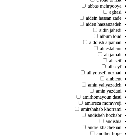
abbas mehrpooya
aghasi
aidein hassan zade
aiden hassanzadeh
aidin jahedi
album loud
aldoush alpanian
ali esfahani
ali jamali
ali seif
ali seyf
ali yousefi nezhad
ambient
amin yahyazadeh
amin yazdani
amirhomayoun dasti
amirreza moravveji
amirshahab khorrami
andisheh hozhabr
andishia
andre khachekian
another hope