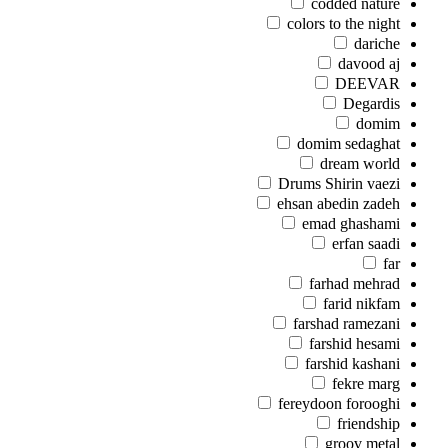
codded nature
colors to the night
dariche
davood aj
DEEVAR
Degardis
domim
domim sedaghat
dream world
Drums Shirin vaezi
ehsan abedin zadeh
emad ghashami
erfan saadi
far
farhad mehrad
farid nikfam
farshad ramezani
farshid hesami
farshid kashani
fekre marg
fereydoon forooghi
friendship
groov metal