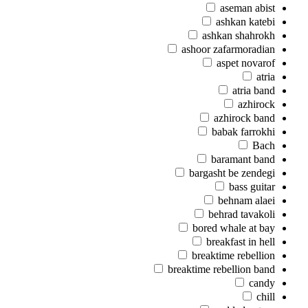
aseman abist
ashkan katebi
ashkan shahrokh
ashoor zafarmoradian
aspet novarof
atria
atria band
azhirock
azhirock band
babak farrokhi
Bach
baramant band
bargasht be zendegi
bass guitar
behnam alaei
behrad tavakoli
bored whale at bay
breakfast in hell
breaktime rebellion
breaktime rebellion band
candy
chill