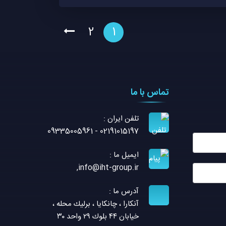
2
1
راهبری
نوشته‌ها
تماس با ما
تلفن ايران :
02191015197 - 09335005961
ایمیل ما :
,
info@iht-group.ir
آدرس ما :
آنكارا ، چانكايا ، برليك محله ،
خيابان ٤٤ بلوك ٢٩ واحد ٣٠