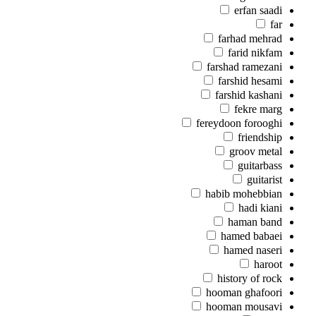
erfan saadi
far
farhad mehrad
farid nikfam
farshad ramezani
farshid hesami
farshid kashani
fekre marg
fereydoon forooghi
friendship
groov metal
guitarbass
guitarist
habib mohebbian
hadi kiani
haman band
hamed babaei
hamed naseri
haroot
history of rock
hooman ghafoori
hooman mousavi