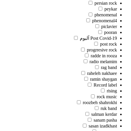
persian rock
peykar
phenomenal
phenomenal4
piclavier
pooran
Post Covid-19 آلبوم
post rock
progrresive rock
radde in rooza
radio melamim
rag band
raheleh nakhaee
ramin shaygan
Record label
rising
rock music
roozbeh shahrokhi
ruk band
salman kerdar
sanam pasha
sasan izadkhast