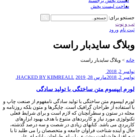
لیست پخش برجسته
ساخت لیست پخش
جستجو برای:
تب و نوت
ثبت نام
ورود
وبلاگ سایدبار راست
خانه
>
وبلاگ سایدبار راست
نوامبر 2, 2018
نوامبر 2, 2018
مارس 28, 2019
HACKED BY KIIMREALL.
لورم ایپسوم متن ساختگی با تولید سادگی
لورم ایپسوم متن ساختگی با تولید سادگی نامفهوم از صنعت چاپ و
با استفاده از طراحان گرافیک است. چاپگرها و متون بلکه روزنامه و
مجله در ستون و سطرآنچنان که لازم است و برای شرایط فعلی
تکنولوژی مورد نیاز و کاربردهای متنوع با هدف بهبود ابزارهای
کاربردی می باشد. کتابهای زیادی در شصت و سه درصد گذشته،
حال و آینده شناخت فراوان جامعه و متخصصان را می طلبد تا با
نرم افزارها شناخت بیشتری را برای طراحان رایانه ای علی