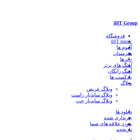
iHT Group
فروشگاه
iHT music
آلبوم ها
هنرمندان
ژانرها
آهنگ های برتر
آهنگ رایگان
پادکست ها
وبلاگ
وبلاگ عریض
وبلاگ سایدبار راست
وبلاگ سایدبار چپ
دانلود ها
خریداری شده
مورد علاقه های شما
تاریخچه