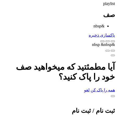
playlist
صف
&nbsp
پاکسازی
ذخیره
&nbsp
&nbsp
آیا مطمئتید که میخواهید صف
خود را پاک کنید؟
همه را پاک کن
لغو
ثبت نام / ثبت نام