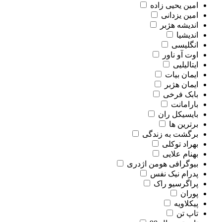
امین یحیی زاده
امین یزدانی
اندیشه هژبر
اندیشیا
انگلیسی
اوت آو ناور
ایتالیلیی
ایمان بیات
ایمان هژبر
بابک فرخی
بارامانت
بایسیکل ران
برترین ها
برگشت به زندگی
بهراد توکلی
بهنام علایی
بیوگرافی هومن اژدری
پدرام نیک نفس
پراگرسیو راک
پوران
پیکلاویه
تاپ تن