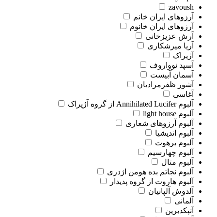
zavoush
آرزوهای ایران خانم
آرزوهای ایران خانوم
آرش عزیزخانی
آریا میرشکاری
آژیراک
آسپد نوواروف
آسمان آبیست
آشور ظفرمرادیان
آغاسی
آلبوم Annihilated Lucifer از گروه آژیراک
آلبوم light house
آلبوم آرزوهای شعاری
آلبوم اندیشیا
آلبوم برهوت
آلبوم چهارسیم
آلبوم متال
آلبوم نجاتم بده هومن اژدری
آلبوم هاروت از گروه پدیدار
آلدوش آلپانیان
آلمانی
آنپکدبرین