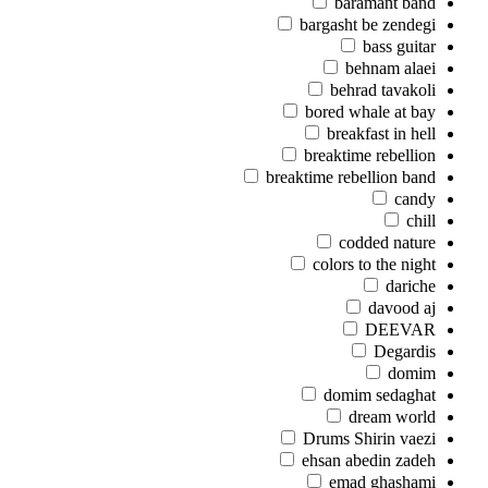
baramant band
bargasht be zendegi
bass guitar
behnam alaei
behrad tavakoli
bored whale at bay
breakfast in hell
breaktime rebellion
breaktime rebellion band
candy
chill
codded nature
colors to the night
dariche
davood aj
DEEVAR
Degardis
domim
domim sedaghat
dream world
Drums Shirin vaezi
ehsan abedin zadeh
emad ghashami