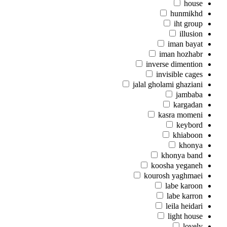
house
hunmikhd
iht group
illusion
iman bayat
iman hozhabr
inverse dimention
invisible cages
jalal gholami ghaziani
jambaba
kargadan
kasra momeni
keybord
khiaboon
khonya
khonya band
koosha yeganeh
kourosh yaghmaei
labe karoon
labe karron
leila heidari
light house
lovely