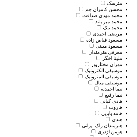
مترسک
محسن کامران جم
محمد مهدی صداقت
محمد میر بلند
محمد نیک
مرتضی احمدی
مسعود فیاض زاده
مسعود مبینی
معرفی هنرمندان
ملینا اخگر
مهران مختارپور
موسیقی الکترونیک
موسیقی المترونیک
موسیقی متال
نیما احمدیه
نیما رفیع
هادی کیانی
هاروت
هامد بابایی
هندی
هنرمندان راک ایرانی
هومن اژدری