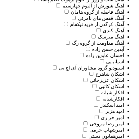
آهنگ شورش از آلبوم چهارسیم
آهنگ فاصله از گروه هامان
آهنگ قفس های نامرئی
آهنگ کرگدن از فرید نیکفام
آهنگ کندی
آهنگ مترسک
آهنگ مداومت از گروه رگ
آیدین حسن زاده
احسان عابدین زاده
اسپانیایی
استودیو گروه مشاوران آی اچ تی
اشکان شاهرخ
اشکان عزیزخانی
اشکان کاتبی
افکار شبانه
افکارشبانه
امید اسکندر
امید هژبر
امیر خرازی
امیر رضا مروجی
امیرشهاب خرمی
امیرهمایون دستی