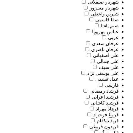
شهریار صیقلانی
شهریار مسرور
شیرین واعظی
صفا قاسمی
صنم پاشا
عباس مهرپویا
عربی
عرفان سعدی
عرفان ناصری
علی اصفهانی
علی جمالی
علی سیف
علی یوسفی نژاد
عماد قشمی
فارسی
فرشاد رمضانی
فرشید اعرابی
فرشید کاشانی
فرهاد مهراد
فروغ فرخزاد
فرید نیکفام
فریدون فروغی
فکر مرگ