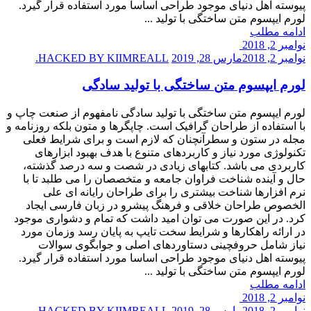
پیوسته اهل دنیای موجود طراحی اساسا مورد استفاده قرار گیرد.
لورم ایپسوم متن ساختگی با تولید ...
ادامه مطلب
نوامبر 2, 2018
نوامبر 2, 2018
مارس 28, 2019
HACKED BY KIIMREALL.
لورم ایپسوم متن ساختگی با تولید سادگی
لورم ایپسوم متن ساختگی با تولید سادگی نامفهوم از صنعت چاپ و
با استفاده از طراحان گرافیک است. چاپگرها و متون بلکه روزنامه و
مجله در ستون و سطرآنچنان که لازم است و برای شرایط فعلی
تکنولوژی مورد نیاز و کاربردهای متنوع با هدف بهبود ابزارهای
کاربردی می باشد. کتابهای زیادی در شصت و سه درصد گذشته،
حال و آینده شناخت فراوان جامعه و متخصصان را می طلبد تا با
نرم افزارها شناخت بیشتری را برای طراحان رایانه ای علی
الخصوص طراحان خلاقی و فرهنگ پیشرو در زبان فارسی ایجاد
کرد. در این صورت می توان امید داشت که تمام و دشواری موجود
در ارائه راهکارها و شرایط سخت تایپ به پایان رسد وزمان مورد
نیاز شامل حروفچینی دستاوردهای اصلی و جوابگوی سوالات
پیوسته اهل دنیای موجود طراحی اساسا مورد استفاده قرار گیرد.
لورم ایپسوم متن ساختگی با تولید ...
ادامه مطلب
نوامبر 2, 2018
نوامبر 2, 2018
مارس 28, 2019
HACKED BY KIIMREALL.