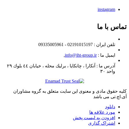
instagram
تماس با ما
تلفن ايران :
02191015197 - 09335005961
ایمیل ما :
info@iht-group.ir
,
آدرس ما :
آنكارا ، چانكايا ، برليك محله ، خيابان ٤٤ بلوك ٢٩
واحد ٣٠
کلیه حقوق مادی و معنوی این سایت متعلق به گروه مشاوران
آی.اچ.تی می باشد
دانلود
مورد علاقه ها
افزودن به لیست پخش
اشتراک گذاری