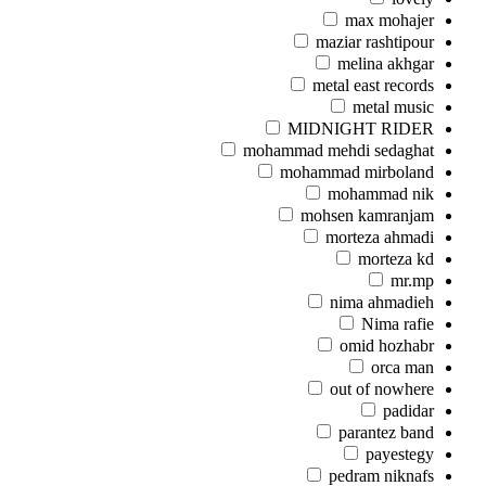
max mohajer
maziar rashtipour
melina akhgar
metal east records
metal music
MIDNIGHT RIDER
mohammad mehdi sedaghat
mohammad mirboland
mohammad nik
mohsen kamranjam
morteza ahmadi
morteza kd
mr.mp
nima ahmadieh
Nima rafie
omid hozhabr
orca man
out of nowhere
padidar
parantez band
payestegy
pedram niknafs