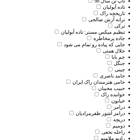
تاپ تن سال 98
تاده آبولیان
تاریخچه راک
ترانه آرش صالحی
ترکی
تنظیم میکس مستر: تاده آبولیان
جاده پرمخاطره
جایی که پیاده رو تمام می شود
جلال همتی
جم بابا
جنگل
چینی
حامد ناصری
حامی هنرمندان راک ایران
حبیب محبیان
خواننده راک
خیابون
درامر
درامز آشور ظفرمرادیان
دریچه
دومیم
راحله نخعی
رادیو ملامیم