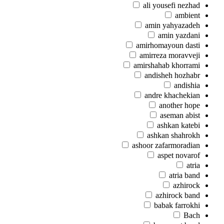
ali yousefi nezhad
ambient
amin yahyazadeh
amin yazdani
amirhomayoun dasti
amirreza moravveji
amirshahab khorrami
andisheh hozhabr
andishia
andre khachekian
another hope
aseman abist
ashkan katebi
ashkan shahrokh
ashoor zafarmoradian
aspet novarof
atria
atria band
azhirock
azhirock band
babak farrokhi
Bach