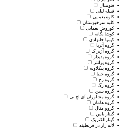
فنومنال
قبیله لیلی
کاوه یغمایی
کلبه سرخپوستان
کوروش یغمایی
کوشا یگانه
کیمیا خانزادی
گروه آتریا
گروه آژیراک
گروه پدیدار
گروه پرانتز
گروه پیکلاویه
گروه خنیا
گروه رخ
گروه رگ
گروه سین
گروه مشاوران آی.اچ.تی
گروه هامان
گروو متال
گیتار باس
گیتارالکتریک
لاله زار در قرنطینه