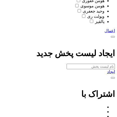
هومن غفوری
هومن موسوی
وحید جعفری
ویولت ری
یالقیز
اعمال
ایجاد لیست پخش جدید
ایجاد
اشتراک با