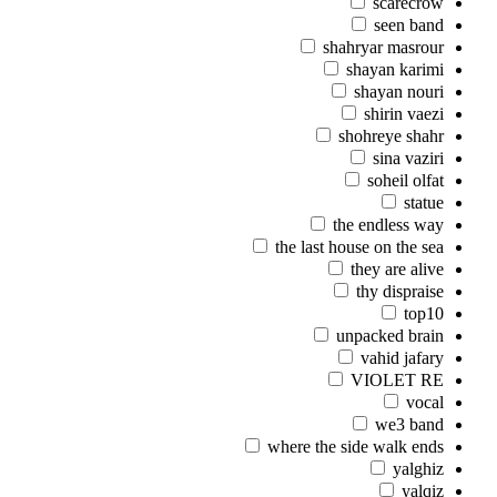
scarecrow
seen band
shahryar masrour
shayan karimi
shayan nouri
shirin vaezi
shohreye shahr
sina vaziri
soheil olfat
statue
the endless way
the last house on the sea
they are alive
thy dispraise
top10
unpacked brain
vahid jafary
VIOLET RE
vocal
we3 band
where the side walk ends
yalghiz
yalqiz