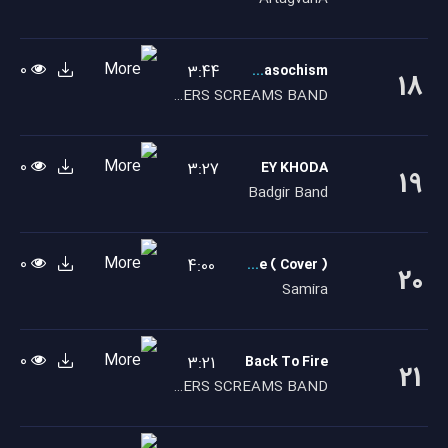
0
3:44
Internal Masochism
18
EASTERS SCREAMS BAND
0
3:27
EY KHODA
19
Badgir Band
0
4:00
My Live ( Cover )
20
Samira
0
3:21
Back To Fire
21
EASTERS SCREAMS BAND