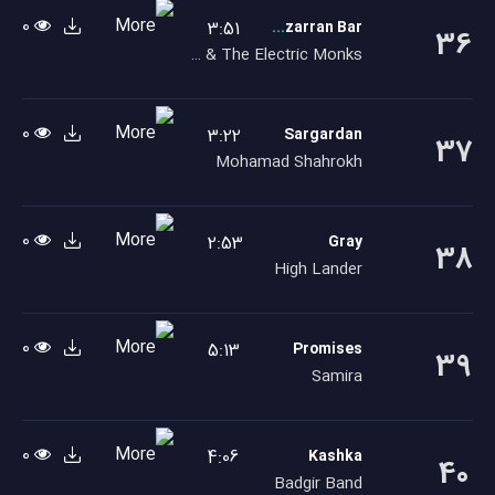
0
3:51
Hezarran Bar
36
Parnaz & The Electric Monks
0
3:22
Sargardan
37
Mohamad Shahrokh
0
2:53
Gray
38
High Lander
0
5:13
Promises
39
Samira
0
4:06
Kashka
40
Badgir Band