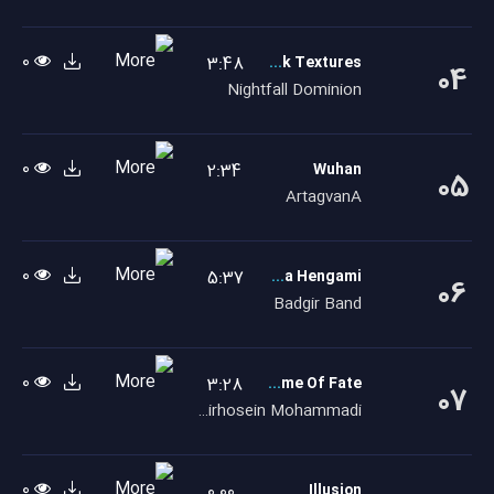
0
3:48
Dark Textures
04
Nightfall Dominion
0
2:34
Wuhan
05
ArtagvanA
0
5:37
Shaba Hengami
06
Badgir Band
0
3:28
The Game Of Fate
07
Amirhosein Mohammadi
0
0.00
Illusion