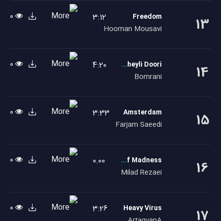
0
3:12
Freedom
13
Hooman Mousavi
0
4:20
To Kheyli Doori
14
Bomrani
0
3:33
Amsterdam
15
Farjam Saeedi
0
0.00
The End Of Madness
16
Milad Rezaei
0
3:26
Heavy Virus
17
ArtagvanA