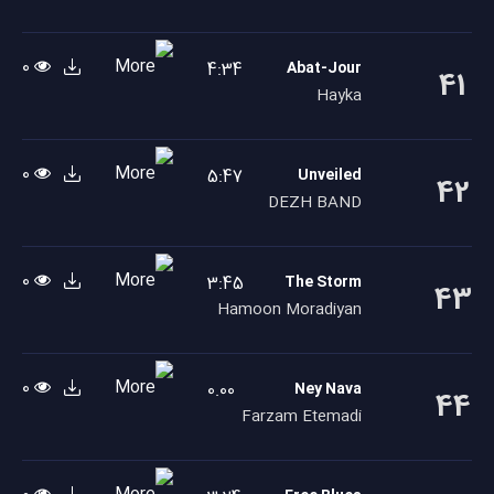
0
4:34
Abat-Jour
41
Hayka
0
5:47
Unveiled
42
DEZH BAND
0
3:45
The Storm
43
Hamoon Moradiyan
0
0.00
Ney Nava
44
Farzam Etemadi