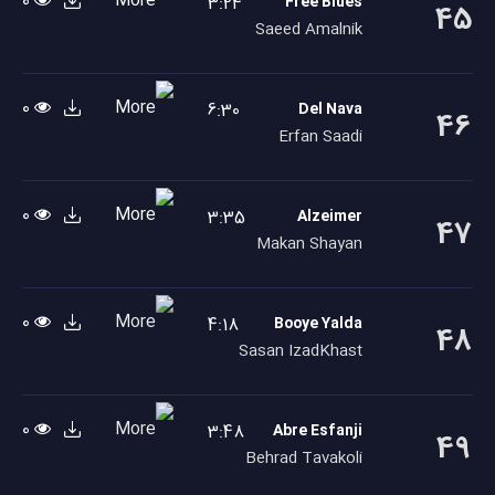
0
3:24
Free Blues
45
Saeed Amalnik
0
6:30
Del Nava
46
Erfan Saadi
0
3:35
Alzeimer
47
Makan Shayan
0
4:18
Booye Yalda
48
Sasan IzadKhast
0
3:48
Abre Esfanji
49
Behrad Tavakoli