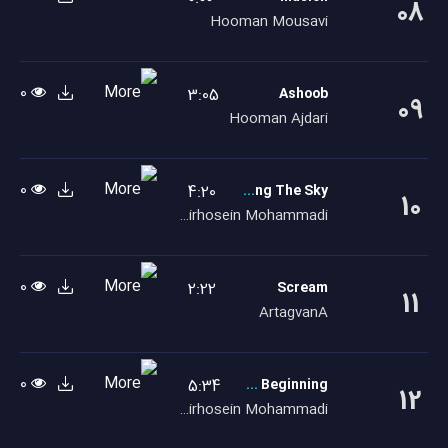
08
Hooman Mousavi
0
3:05
Ashoob
09
Hooman Ajdari
0
4:20
Among The Sky
10
Amirhosein Mohammadi
0
2:22
Scream
11
ArtagvanA
0
5:34
The Beginning
12
Amirhosein Mohammadi