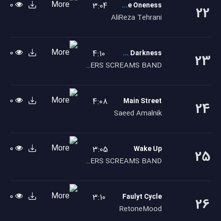
0
3:04
The Oneness
22
AliReza Tehrani
0
4:10
King Of The Darkness
23
EASTERS SCREAMS BAND
0
4:08
Main Street
24
Saeed Amalnik
0
3:05
Wake Up
25
EASTERS SCREAMS BAND
0
3:10
Faulyt Cycle
26
RetoneMood