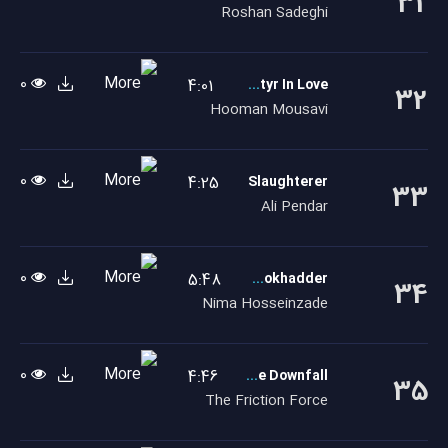
31
Roshan Sadeghi
0
4:01
The Martyr In Love
32
Hooman Mousavi
0
4:25
Slaughterer
33
Ali Pendar
0
5:48
Banoo Mokhadder
34
Nima Hosseinzade
0
4:46
The Downfall
35
The Friction Force