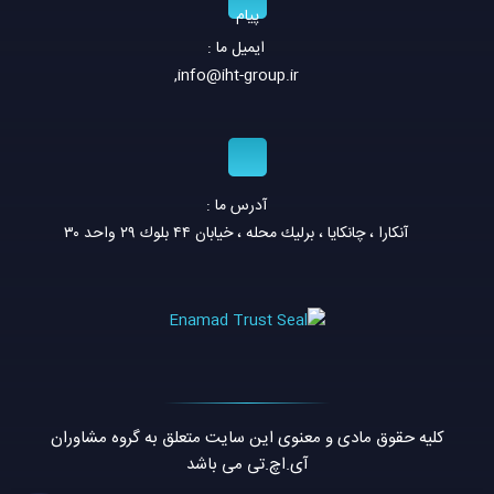
ایمیل ما :
,
info@iht-group.ir
آدرس ما :
آنكارا ، چانكايا ، برليك محله ، خيابان ٤٤ بلوك ٢٩ واحد ٣٠
کلیه حقوق مادی و معنوی این سایت متعلق به گروه مشاوران
آی.اچ.تی می باشد