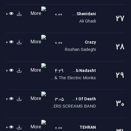
0
0.00
Romane Shenidani
27
Ali Ghadi
0
0.00
Crazy
28
Roshan Sadeghi
0
4:29
Mardi ke lab Nadasht
29
Parnaz & The Electric Monks
0
3:05
The Point Of Death
30
EASTERS SCREAMS BAND
0
0.00
TEHRAN