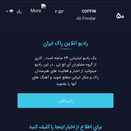
0
2:52
COFFIN
50
Ali Pendar
رادیو آنلاین راک ایران
یک رادیو اینترنتی 24 ساعته است , کاری
از گروه مشاوران آی.اچ.تی , در این رادیو
میتوانید از اخبار و فعالیت های هنرمندان
راک و متال ایرانی مطلع شوید و آهنگ های
آنها را بشنوید.
رادیو آنلاین
براي اطلاع از اخبار اينجا را كليك كنيد