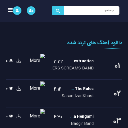
جستجو
برای:
دانلود آهنگ های ترند شده
0
3:32
Rings Of Destruction
01
EASTERS SCREAMS BAND
0
4:14
Breaking The Rules
02
Sasan IzadKhast
0
4:30
Shaba Hengami
03
Badgir Band