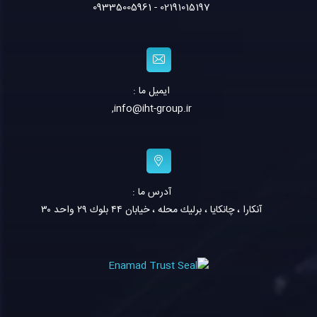
02191015197 - 09335005961
ایمیل ما :
,
info@iht-group.ir
آدرس ما :
آنكارا ، چانكايا ، برليك محله ، خيابان ٤٤ بلوك ٢٩ واحد ٣٠