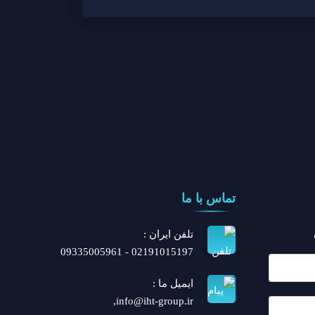
تماس با ما
تلفن ايران :
02191015197 - 09335005961
ایمیل ما :
,
info@iht-group.ir