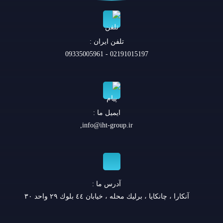
تلفن ايران :
02191015197 - 09335005961
ایمیل ما :
,
info@iht-group.ir
آدرس ما :
آنكارا ، چانكايا ، برليك محله ، خيابان ٤٤ بلوك ٢٩ واحد ٣٠