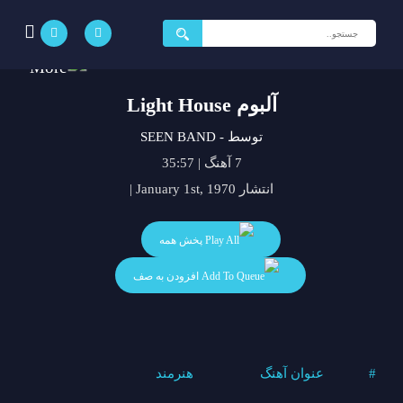
جستجو
برای:
آلبوم Light House
توسط - SEEN BAND
7 آهنگ | 35:57
انتشار January 1st, 1970 |
پخش همه
افزودن به صف
#
عنوان آهنگ
هنرمند