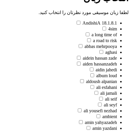
لطفا زبان موسیقی مورد نظرتان را انتخاب کنید.
18.1.8.1 AndishiA
4sim
a long time of
a road to risk
abbas mehrpooya
aghasi
aidein hassan zade
aiden hassanzadeh
aidin jahedi
album loud
aldoush alpanian
ali esfahani
ali jamali
ali seif
ali seyf
ali yousefi nezhad
ambient
amin yahyazadeh
amin yazdani