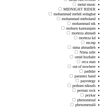
metal music
MIDNIGHT RIDER
mohammad mehdi sedaghat
mohammad mirboland
mohammad nik
mohsen kamranjam
morteza ahmadi
morteza kd
mr.mp
nima ahmadieh
Nima rafie
omid hozhabr
orca man
out of nowhere
padidar
parantez band
payestegy
pedram niknafs
persian rock
peykar
phenomenal
phenomenal4