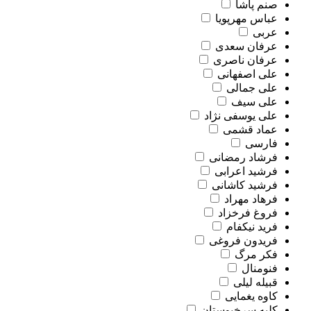
صنم پاشا
عباس مهرپویا
عربی
عرفان سعدی
عرفان ناصری
علی اصفهانی
علی جمالی
علی سیف
علی یوسفی نژاد
عماد قشمی
فارسی
فرشاد رمضانی
فرشید اعرابی
فرشید کاشانی
فرهاد مهراد
فروغ فرخزاد
فرید نیکفام
فریدون فروغی
فکر مرگ
فنومنال
قبیله لیلی
کاوه یغمایی
کلبه سرخپوستان