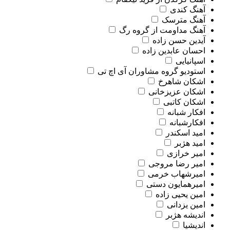
آهنگ کندی
آهنگ مترسک
آهنگ مداومت از گروه رگ
آیدین حسن زاده
احسان عابدین زاده
اسپانیایی
استودیو گروه مشاوران آی اچ تی
اشکان شاهرخ
اشکان عزیزخانی
اشکان کاتبی
افکار شبانه
افکارشبانه
امید اسکندر
امید هژبر
امیر خرازی
امیر رضا مروجی
امیرشهاب خرمی
امیرهمایون دستی
امین یحیی زاده
امین یزدانی
اندیشه هژبر
اندیشیا