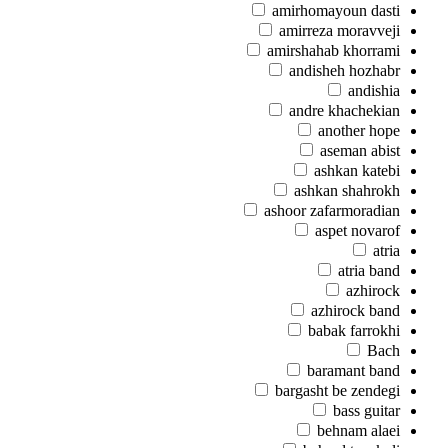
amirhomayoun dasti
amirreza moravveji
amirshahab khorrami
andisheh hozhabr
andishia
andre khachekian
another hope
aseman abist
ashkan katebi
ashkan shahrokh
ashoor zafarmoradian
aspet novarof
atria
atria band
azhirock
azhirock band
babak farrokhi
Bach
baramant band
bargasht be zendegi
bass guitar
behnam alaei