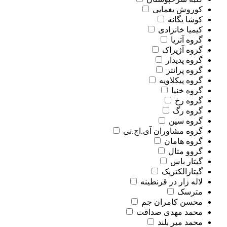
کوروش یغمایی
کوشا یگانه
کیمیا خانزادی
گروه آتریا
گروه آژیراک
گروه پدیدار
گروه پرانتز
گروه پیکلاویه
گروه خنیا
گروه رخ
گروه رگ
گروه سین
گروه مشاوران آی.اچ.تی
گروه هامان
گروو متال
گیتار باس
گیتارالکتریک
لاله زار در قرنطینه
مترسک
محسن کامران جم
محمد مهدی صداقت
محمد میر بلند