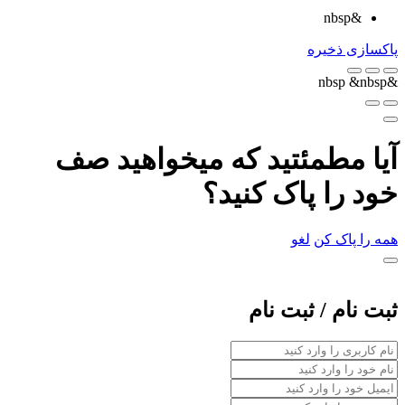
&nbsp
پاکسازی
ذخیره
&nbsp
&nbsp
آیا مطمئتید که میخواهید صف
خود را پاک کنید؟
همه را پاک کن
لغو
ثبت نام / ثبت نام