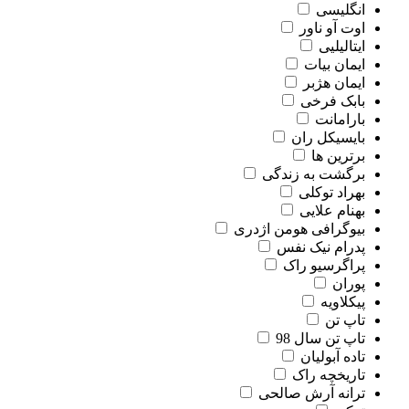
انگلیسی
اوت آو ناور
ایتالیلیی
ایمان بیات
ایمان هژبر
بابک فرخی
بارامانت
بایسیکل ران
برترین ها
برگشت به زندگی
بهراد توکلی
بهنام علایی
بیوگرافی هومن اژدری
پدرام نیک نفس
پراگرسیو راک
پوران
پیکلاویه
تاپ تن
تاپ تن سال 98
تاده آبولیان
تاریخچه راک
ترانه آرش صالحی