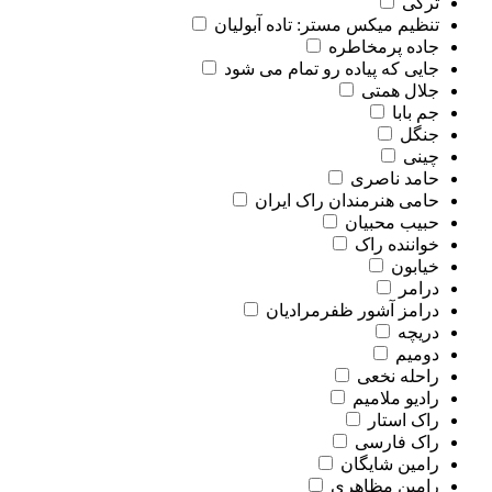
ترکی
تنظیم میکس مستر: تاده آبولیان
جاده پرمخاطره
جایی که پیاده رو تمام می شود
جلال همتی
جم بابا
جنگل
چینی
حامد ناصری
حامی هنرمندان راک ایران
حبیب محبیان
خواننده راک
خیابون
درامر
درامز آشور ظفرمرادیان
دریچه
دومیم
راحله نخعی
رادیو ملامیم
راک استار
راک فارسی
رامین شایگان
رامین مظاهری