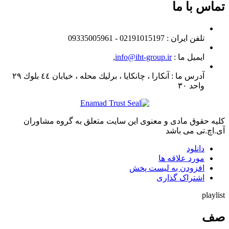
تماس با ما
تلفن ايران :
02191015197 - 09335005961
ایمیل ما :
info@iht-group.ir
,
آدرس ما :
آنكارا ، چانكايا ، برليك محله ، خيابان ٤٤ بلوك ٢٩
واحد ٣٠
کلیه حقوق مادی و معنوی این سایت متعلق به گروه مشاوران
آی.اچ.تی می باشد
دانلود
مورد علاقه ها
افزودن به لیست پخش
اشتراک گذاری
playlist
صف