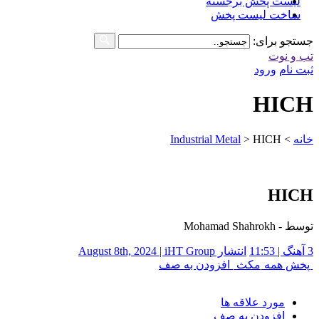
لیست پخش برجسته
ساخت لیست پخش
جستجو برای:
تب و نوت
ثبت نام
ورود
HICH
خانه
>
HICH
>
Industrial Metal
HICH
توسط - Mohamad Shahrokh
3 آهنگ | 11:53
انتشار August 8th, 2024 | iHT Group
پخش همه
مکث
افزودن به صف
مورد علاقه ها
افزودن به صف