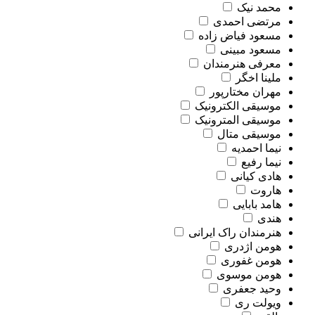
محمد نیک
مرتضی احمدی
مسعود فیاض زاده
مسعود مبینی
معرفی هنرمندان
ملینا اخگر
مهران مختارپور
موسیقی الکترونیک
موسیقی المترونیک
موسیقی متال
نیما احمدیه
نیما رفیع
هادی کیانی
هاروت
هامد بابایی
هندی
هنرمندان راک ایرانی
هومن اژدری
هومن غفوری
هومن موسوی
وحید جعفری
ویولت ری