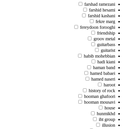
farshad ramezani
farshid hesami
farshid kashani
fekre marg
fereydoon forooghi
friendship
groov metal
guitarbass
guitarist
habib mohebbian
hadi kiani
haman band
hamed babaei
hamed naseri
haroot
history of rock
hooman ghafoori
hooman mousavi
house
hunmikhd
iht group
illusion