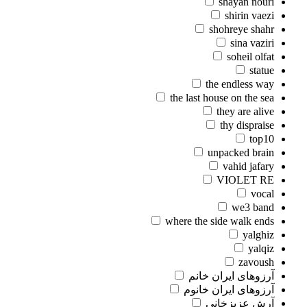
shayan nouri
shirin vaezi
shohreye shahr
sina vaziri
soheil olfat
statue
the endless way
the last house on the sea
they are alive
thy dispraise
top10
unpacked brain
vahid jafary
VIOLET RE
vocal
we3 band
where the side walk ends
yalghiz
yalqiz
zavoush
آرزوهای ایران خانم
آرزوهای ایران خانوم
آرش عزیزخانی