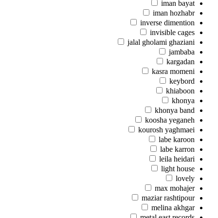
iman bayat
iman hozhabr
inverse dimention
invisible cages
jalal gholami ghaziani
jambaba
kargadan
kasra momeni
keybord
khiaboon
khonya
khonya band
koosha yeganeh
kourosh yaghmaei
labe karoon
labe karron
leila heidari
light house
lovely
max mohajer
maziar rashtipour
melina akhgar
metal east records