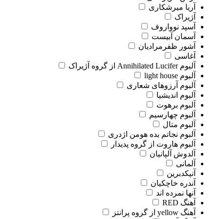
آریا میرشکاری
آژیراک
آسپد نوواروف
آسمان آبیست
آشور ظفرمرادیان
آغاسی
آلبوم Annihilated Lucifer از گروه آژیراک
آلبوم light house
آلبوم آرزوهای شعاری
آلبوم اندیشیا
آلبوم برهوت
آلبوم چهارسیم
آلبوم متال
آلبوم نجاتم بده هومن اژدری
آلبوم هاروت از گروه پدیدار
آلدوش آلپانیان
آلمانی
آنپکدبرین
آندره خاچکیان
آنها نمرده اند
آهنگ RED
آهنگ yellow از گروه پرانتز