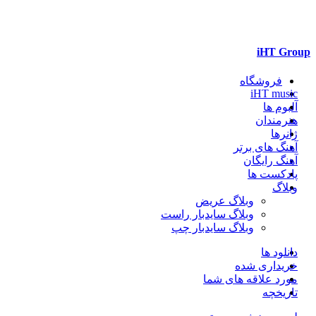
iHT Group
فروشگاه
iHT music
آلبوم ها
هنرمندان
ژانرها
آهنگ های برتر
آهنگ رایگان
پادکست ها
وبلاگ
وبلاگ عریض
وبلاگ سایدبار راست
وبلاگ سایدبار چپ
دانلود ها
خریداری شده
مورد علاقه های شما
تاریخچه