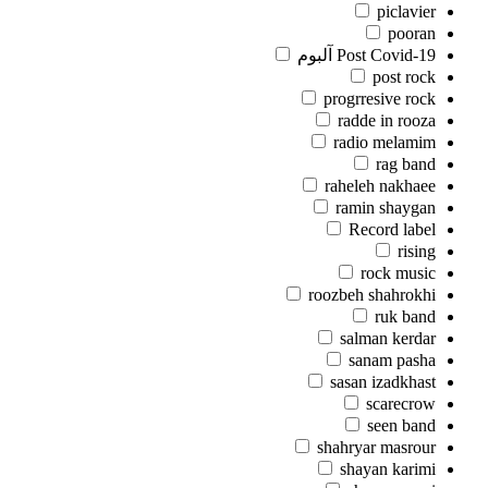
piclavier
pooran
Post Covid-19 آلبوم
post rock
progrresive rock
radde in rooza
radio melamim
rag band
raheleh nakhaee
ramin shaygan
Record label
rising
rock music
roozbeh shahrokhi
ruk band
salman kerdar
sanam pasha
sasan izadkhast
scarecrow
seen band
shahryar masrour
shayan karimi