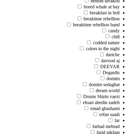
behrad tavakoli
bored whale at bay
breakfast in hell
breaktime rebellion
breaktime rebellion band
candy
chill
codded nature
colors to the night
dariche
davood aj
DEEVAR
Degardis
domim
domim sedaghat
dream world
Drums Shirin vaezi
ehsan abedin zadeh
emad ghashami
erfan saadi
far
farhad mehrad
farid nikfam