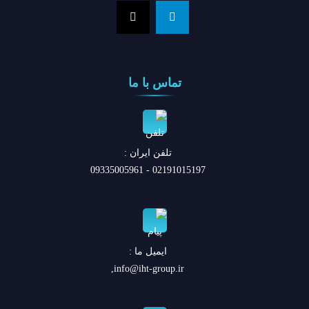
تماس با ما
تلفن ايران :
02191015197 - 09335005961
ایمیل ما :
,
info@iht-group.ir