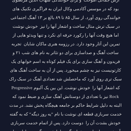
آرش جمالی آموخت و برای خوانندگی شهاب الدین مرتضوی
بود که در موسس آکادمی وکال ایران به فراگیری تکنیک های
خوانندگی روی آورد. از سال ۸۵ تا ۸۹ بالغ بر ۱۳ آهنگ اجتماعی
در سبک ترش متال ساخت و اشعار آنها را نیز خودش نوشت
اما هیچ وقت آنها را رکورد حرفه ای نکرد و تنها ویدئو هایی از
تمرین این آثار وجود دارد. در رزومه هنری ماکان شایان تجربه
ساخت آهنگ و صداسازی برای دو تئاتر به نام های شب ۲۱ و
فریدون و آهنگ سازی برای یک فیلم کوتاه به اسم خوابهای یک
کارتونیست نیز به چشم میخورد. پس از آن به ساخت آهنگ های
سبک تری روی آورد که ماحصلش شد تعدادی آهنگ در سبک راک
که اشعار آنها را خودش نوشت. این بین یک آلبوم Progressive
Rock نیز با تعدادی از دوستانش آهنگ سازی و ضبط نمود که
البته به دلیل شرایط حاکم بر جامعه هیچگاه پخش نشد. در مدت
خدمت سربازی قطعه ای نوشت با نام “یه روز دیگه“ که به گفته
خودش بشدت آن را دوست دارد. پس از اتمام خدمت سربازی