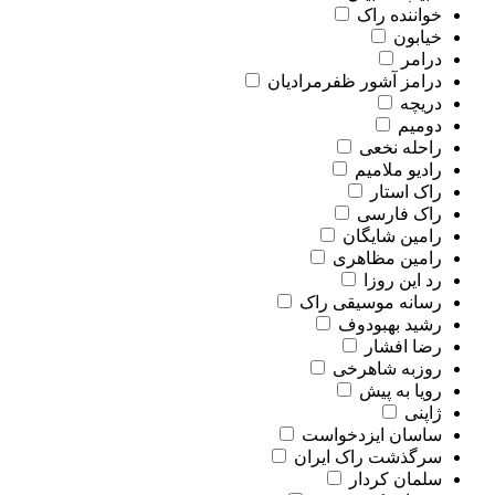
خواننده راک
خیابون
درامر
درامز آشور ظفرمرادیان
دریچه
دومیم
راحله نخعی
رادیو ملامیم
راک استار
راک فارسی
رامین شایگان
رامین مظاهری
رد این روزا
رسانه موسیقی راک
رشید بهبودوف
رضا افشار
روزبه شاهرخی
رویا به پیش
ژاپنی
ساسان ایزدخواست
سرگذشت راک ایران
سلمان کردار