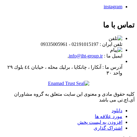
instagram
تماس با ما
تلفن ايران :
02191015197 - 09335005961
ایمیل ما :
info@iht-group.ir
,
آدرس ما :
آنكارا ، چانكايا ، برليك محله ، خيابان ٤٤ بلوك ٢٩
واحد ٣٠
کلیه حقوق مادی و معنوی این سایت متعلق به گروه مشاوران
آی.اچ.تی می باشد
دانلود
مورد علاقه ها
افزودن به لیست پخش
اشتراک گذاری