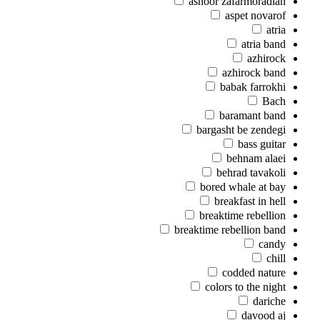
ashoor zafarmoradian
aspet novarof
atria
atria band
azhirock
azhirock band
babak farrokhi
Bach
baramant band
bargasht be zendegi
bass guitar
behnam alaei
behrad tavakoli
bored whale at bay
breakfast in hell
breaktime rebellion
breaktime rebellion band
candy
chill
codded nature
colors to the night
dariche
davood aj