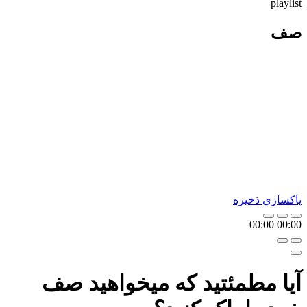
playlist
صف
پاکسازی
ذخیره
00:00
00:00
آیا مطمئتید که میخواهید صف