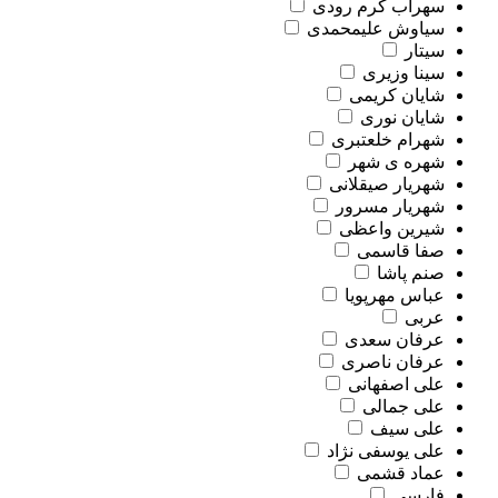
سهراب کرم رودی
سیاوش علیمحمدی
سیتار
سینا وزیری
شایان کریمی
شایان نوری
شهرام خلعتبری
شهره ی شهر
شهریار صیقلانی
شهریار مسرور
شیرین واعظی
صفا قاسمی
صنم پاشا
عباس مهرپویا
عربی
عرفان سعدی
عرفان ناصری
علی اصفهانی
علی جمالی
علی سیف
علی یوسفی نژاد
عماد قشمی
فارسی