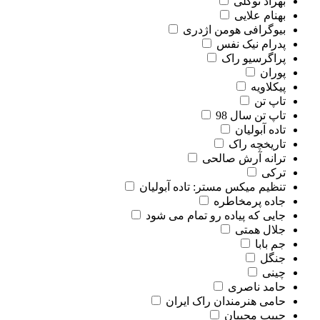
بهراد توکلی
بهنام علایی
بیوگرافی هومن اژدری
پدرام نیک نفس
پراگرسیو راک
پوران
پیکلاویه
تاپ تن
تاپ تن سال 98
تاده آبولیان
تاریخچه راک
ترانه آرش صالحی
ترکی
تنظیم میکس مستر: تاده آبولیان
جاده پرمخاطره
جایی که پیاده رو تمام می شود
جلال همتی
جم بابا
جنگل
چینی
حامد ناصری
حامی هنرمندان راک ایران
حبیب محبیان