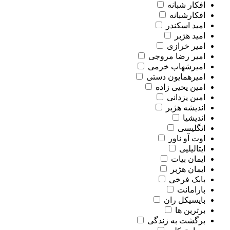
افکار شبانه
افکارشبانه
امید اسکندر
امید هژبر
امیر خرازی
امیر رضا مروجی
امیرشهاب خرمی
امیرهمایون دستی
امین یحیی زاده
امین یزدانی
اندیشه هژبر
اندیشیا
انگلیسی
اوت آو ناور
ایتالیلیی
ایمان بیات
ایمان هژبر
بابک فرخی
بارامانت
بایسیکل ران
برترین ها
برگشت به زندگی