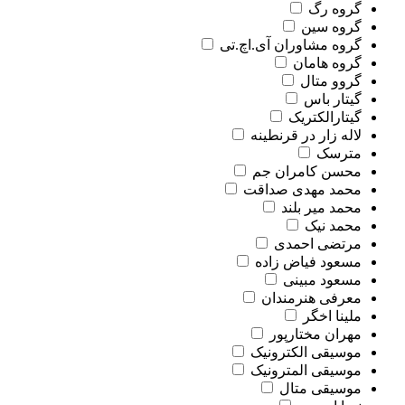
گروه رگ
گروه سین
گروه مشاوران آی.اچ.تی
گروه هامان
گروو متال
گیتار باس
گیتارالکتریک
لاله زار در قرنطینه
مترسک
محسن کامران جم
محمد مهدی صداقت
محمد میر بلند
محمد نیک
مرتضی احمدی
مسعود فیاض زاده
مسعود مبینی
معرفی هنرمندان
ملینا اخگر
مهران مختارپور
موسیقی الکترونیک
موسیقی المترونیک
موسیقی متال