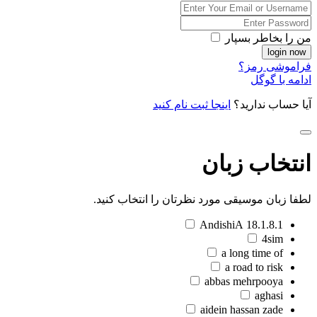
من را بخاطر بسپار
فراموشی رمز؟
ادامه با گوگل
آیا حساب ندارید؟
اینجا ثبت نام کنید
انتخاب زبان
لطفا زبان موسیقی مورد نظرتان را انتخاب کنید.
18.1.8.1 AndishiA
4sim
a long time of
a road to risk
abbas mehrpooya
aghasi
aidein hassan zade