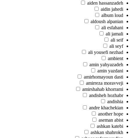
aiden hassanzadeh
aidin jahedi
album loud
aldoush alpanian
ali esfahani
ali jamali
ali seif
ali seyf
ali yousefi nezhad
ambient
amin yahyazadeh
amin yazdani
amirhomayoun dasti
amirreza moravveji
amirshahab khorrami
andisheh hozhabr
andishia
andre khachekian
another hope
aseman abist
ashkan katebi
ashkan shahrokh