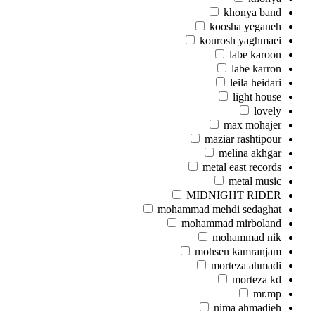
khonya band
koosha yeganeh
kourosh yaghmaei
labe karoon
labe karron
leila heidari
light house
lovely
max mohajer
maziar rashtipour
melina akhgar
metal east records
metal music
MIDNIGHT RIDER
mohammad mehdi sedaghat
mohammad mirboland
mohammad nik
mohsen kamranjam
morteza ahmadi
morteza kd
mr.mp
nima ahmadieh