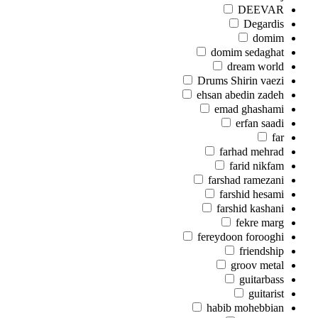
DEEVAR
Degardis
domim
domim sedaghat
dream world
Drums Shirin vaezi
ehsan abedin zadeh
emad ghashami
erfan saadi
far
farhad mehrad
farid nikfam
farshad ramezani
farshid hesami
farshid kashani
fekre marg
fereydoon forooghi
friendship
groov metal
guitarbass
guitarist
habib mohebbian