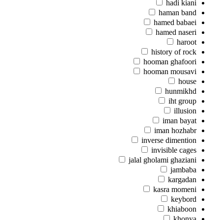
hadi kiani
haman band
hamed babaei
hamed naseri
haroot
history of rock
hooman ghafoori
hooman mousavi
house
hunmikhd
iht group
illusion
iman bayat
iman hozhabr
inverse dimention
invisible cages
jalal gholami ghaziani
jambaba
kargadan
kasra momeni
keybord
khiaboon
khonya