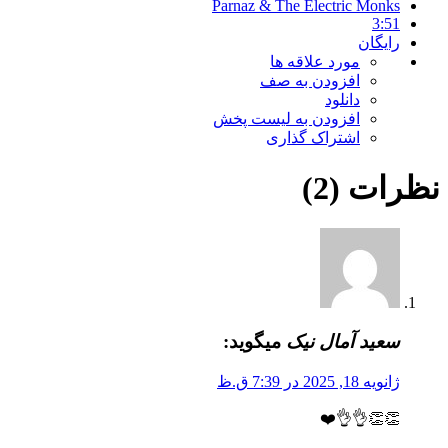
Parnaz & The Electric Monks
3:51
رایگان
مورد علاقه ها
افزودن به صف
دانلود
افزودن به لیست پخش
اشتراک گذاری
نظرات (2)
سعید آمال نیک
میگوید:
ژانویه 18, 2025 در 7:39 ق.ظ
👏👏👌👌❤️