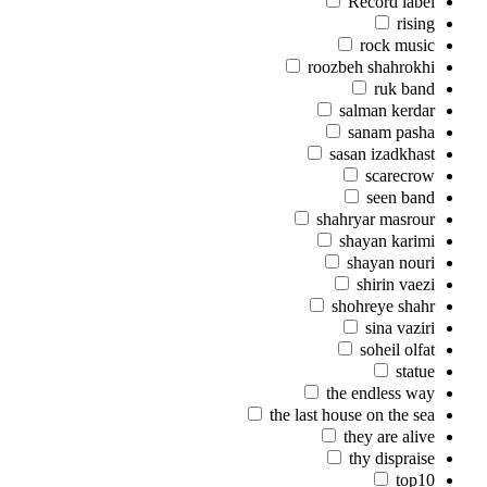
Record label
rising
rock music
roozbeh shahrokhi
ruk band
salman kerdar
sanam pasha
sasan izadkhast
scarecrow
seen band
shahryar masrour
shayan karimi
shayan nouri
shirin vaezi
shohreye shahr
sina vaziri
soheil olfat
statue
the endless way
the last house on the sea
they are alive
thy dispraise
top10