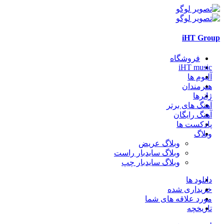
iHT Group
فروشگاه
iHT music
آلبوم ها
هنرمندان
ژانرها
آهنگ های برتر
آهنگ رایگان
پادکست ها
وبلاگ
وبلاگ عریض
وبلاگ سایدبار راست
وبلاگ سایدبار چپ
دانلود ها
خریداری شده
مورد علاقه های شما
تاریخچه