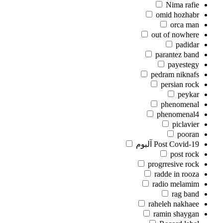
Nima rafie
omid hozhabr
orca man
out of nowhere
padidar
parantez band
payestegy
pedram niknafs
persian rock
peykar
phenomenal
phenomenal4
piclavier
pooran
Post Covid-19 آلبوم
post rock
progrresive rock
radde in rooza
radio melamim
rag band
raheleh nakhaee
ramin shaygan