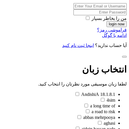
من را بخاطر بسپار
فراموشی رمز؟
ادامه با گوگل
آیا حساب ندارید؟
اینجا ثبت نام کنید
انتخاب زبان
لطفا زبان موسیقی مورد نظرتان را انتخاب کنید.
18.1.8.1 AndishiA
4sim
a long time of
a road to risk
abbas mehrpooya
aghasi
aidein hassan zade