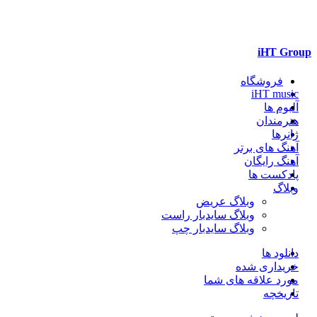
iHT Group
فروشگاه
iHT music
آلبوم ها
هنرمندان
ژانرها
آهنگ های برتر
آهنگ رایگان
پادکست ها
وبلاگ
وبلاگ عریض
وبلاگ سایدبار راست
وبلاگ سایدبار چپ
دانلود ها
خریداری شده
مورد علاقه های شما
تاریخچه