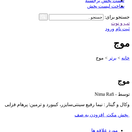
لیست پخش برجسته
ساخت لیست پخش
جستجو برای:
تب و نوت
ثبت نام
ورود
موج
خانه
>
برتر
>
موج
موج
توسط - Nima Rafi
وکال و گیتار : نیما رفیع سینتی‌سایزر، کیبورد و ترمین: پرهام فزایی
پخش
مکث
افزودن به صف
مورد علاقه ها