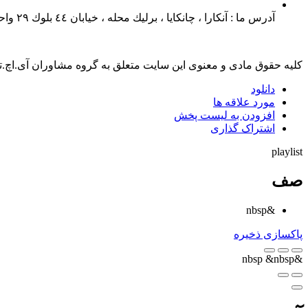
آدرس ما :
آنكارا ، چانكايا ، برليك محله ، خيابان ٤٤ بلوك ٢٩ واحد ٣٠
کلیه حقوق مادی و معنوی این سایت متعلق به گروه مشاوران آی.اچ.
دانلود
مورد علاقه ها
افزودن به لیست پخش
اشتراک گذاری
playlist
صف
&nbsp
پاکسازی
ذخیره
&nbsp
&nbsp