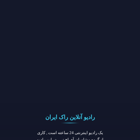
رادیو آنلاین راک ایران
یک رادیو اینترنتی 24 ساعته است , کاری
از گروه مشاوران آی.اچ.تی , در این رادیو