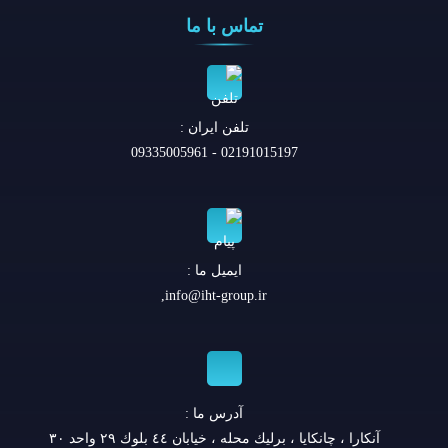
تماس با ما
تلفن ايران :
02191015197 - 09335005961
ایمیل ما :
,
info@iht-group.ir
آدرس ما :
آنكارا ، چانكايا ، برليك محله ، خيابان ٤٤ بلوك ٢٩ واحد ٣٠