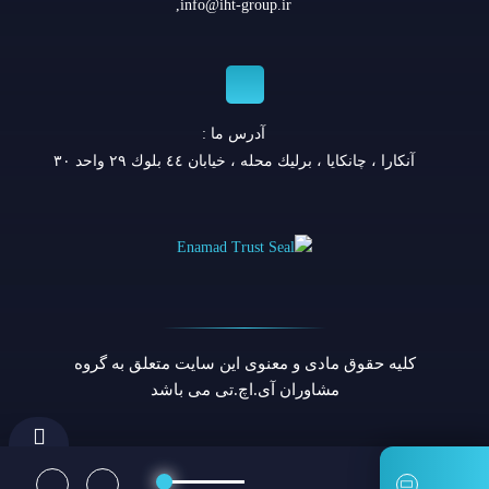
,
info@iht-group.ir
آدرس ما :
آنكارا ، چانكايا ، برليك محله ، خيابان ٤٤ بلوك ٢٩ واحد ٣٠
کلیه حقوق مادی و معنوی این سایت متعلق به گروه
مشاوران آی.اچ.تی می باشد