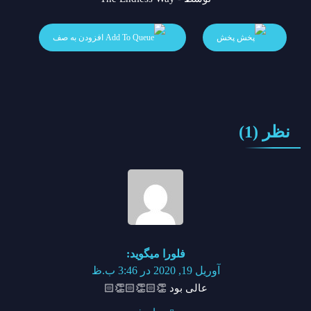
پخش
افزودن به صف
نظر (1)
فلورا
میگوید:
آوریل 19, 2020 در 3:46 ب.ظ
عالی بود 👏🏻👏🏻👏🏻