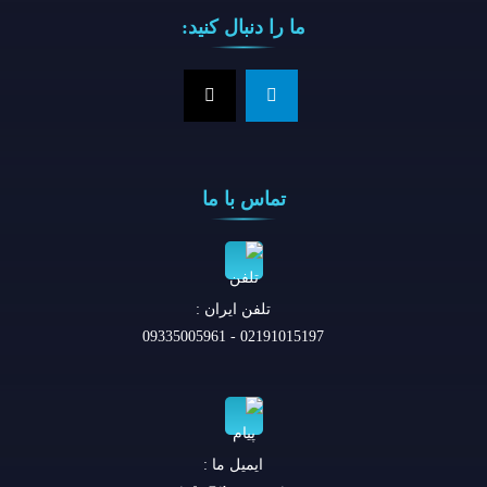
ما را دنبال کنید:
تماس با ما
تلفن ايران :
02191015197 - 09335005961
ایمیل ما :