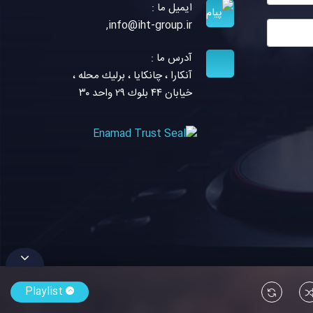
ایمیل ما :
,
info@iht-group.ir
آدرس ما :
آنكارا ، چانكايا ، برليك محله ،
خيابان ٤٤ بلوك ٢٩ واحد ٣٠
Playlist