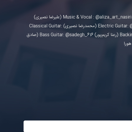
سپیده . آزادی یعنی رهایی از نقابی عبوس، که از پسش دیگری را نمی‌بینیم. . . . Music & Vocal : @aliza_art_nasiri (علیرضا نصیری)
Lyric & Arranger: @sadegh_616 (صادق شهریاری) Electric Guitar: @mehmmett_gigloo (محمدرضا نصیری) Classical Guitar:
@sepide.masoumi (سپیده معصومی) Backing Vocalist: @Raana_Karimpour (رعنا کریم‌پور) Bass Guitar: @sadegh_616 (صادق