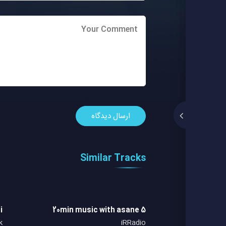
Similar Tracks
i
20min music with asane 5
k
iRRadio