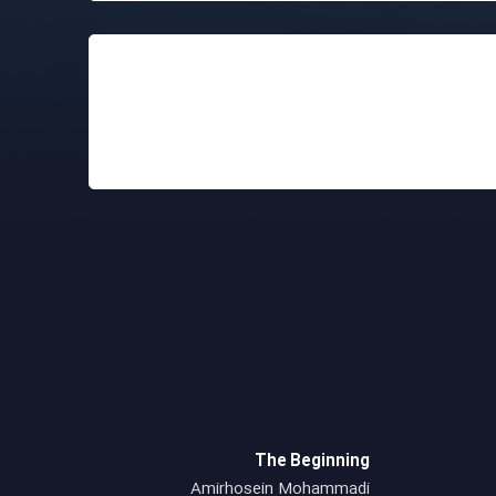
ed City
The Beginning
es Band
Amirhosein Mohammadi