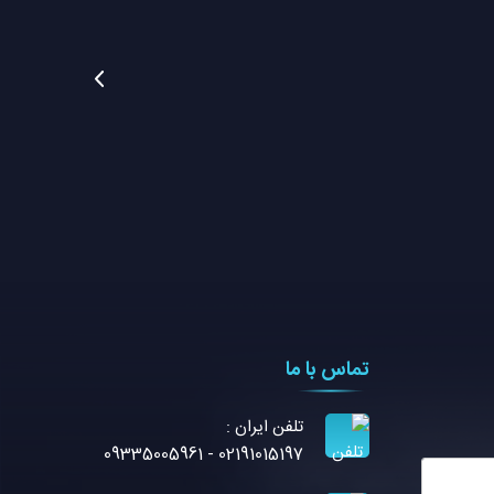
تماس با ما
تلفن ايران :
02191015197 - 09335005961