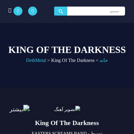
جستجو
برای:
KING OF THE DARKNESS
خانه
>
King Of The Darkness
>
DethMetal
King Of The Darkness
توسط - EASTERS SCREAMS BAND