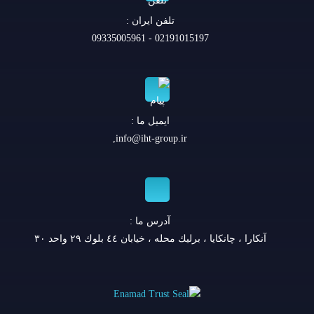
تلفن ايران :
02191015197 - 09335005961
ایمیل ما :
,
info@iht-group.ir
آدرس ما :
آنكارا ، چانكايا ، برليك محله ، خيابان ٤٤ بلوك ٢٩ واحد ٣٠