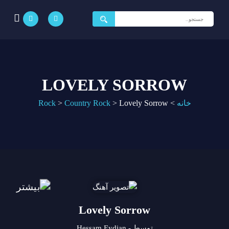
جستجو
برای:
LOVELY SORROW
خانه
>
Lovely Sorrow
>
Country Rock
>
Rock
Lovely Sorrow
توسط - Hessam Eydian