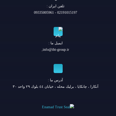
تلفن ايران :
02191015197 - 09335005961
ایمیل ما :
,
info@iht-group.ir
آدرس ما :
آنكارا ، چانكايا ، برليك محله ، خيابان ٤٤ بلوك ٢٩ واحد ٣٠