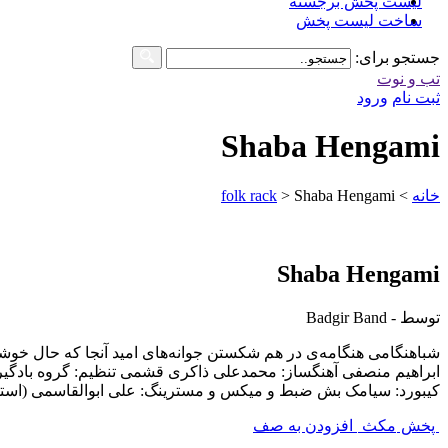
لیست پخش برجسته
ساخت لیست پخش
جستجو برای:
تب و نوت
ثبت نام
ورود
Shaba Hengami
خانه
>
Shaba Hengami
>
folk rack
Shaba Hengami
توسط - Badgir Band
شباهنگامی هنگامه‌ی در هم شکستن جوانه‌های امید آنجا که حال خوشی
ابراهیم منصفی آهنگساز: محمدعلی ذاکری قشمی تنظیم: گروه بادگیر خو
کیبورد: سیامک بش ضبط و میکس و مسترینگ: علی ابوالقاسمی (استودی
پخش
مکث
افزودن به صف