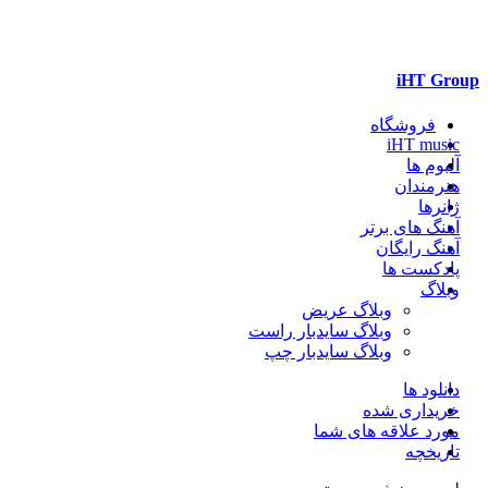
iHT Group
فروشگاه
iHT music
آلبوم ها
هنرمندان
ژانرها
آهنگ های برتر
آهنگ رایگان
پادکست ها
وبلاگ
وبلاگ عریض
وبلاگ سایدبار راست
وبلاگ سایدبار چپ
دانلود ها
خریداری شده
مورد علاقه های شما
تاریخچه