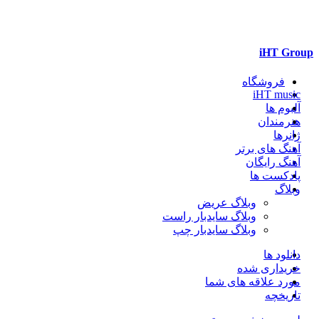
iHT Group
فروشگاه
iHT music
آلبوم ها
هنرمندان
ژانرها
آهنگ های برتر
آهنگ رایگان
پادکست ها
وبلاگ
وبلاگ عریض
وبلاگ سایدبار راست
وبلاگ سایدبار چپ
دانلود ها
خریداری شده
مورد علاقه های شما
تاریخچه