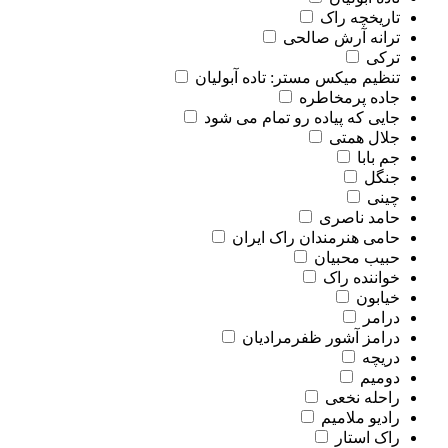
تاریخچه راک
ترانه آرش صالحی
ترکی
تنظیم میکس مستر: تاده آبولیان
جاده پرمخاطره
جایی که پیاده رو تمام می شود
جلال همتی
جم بابا
جنگل
چینی
حامد ناصری
حامی هنرمندان راک ایران
حبیب محبیان
خواننده راک
خیابون
درامر
درامز آشور ظفرمرادیان
دریچه
دومیم
راحله نخعی
رادیو ملامیم
راک استار