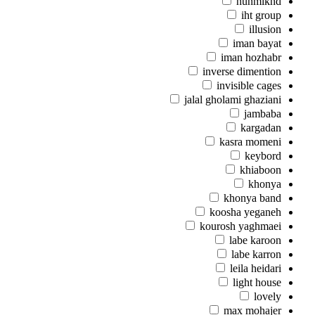
hunmikhd
iht group
illusion
iman bayat
iman hozhabr
inverse dimention
invisible cages
jalal gholami ghaziani
jambaba
kargadan
kasra momeni
keybord
khiaboon
khonya
khonya band
koosha yeganeh
kourosh yaghmaei
labe karoon
labe karron
leila heidari
light house
lovely
max mohajer