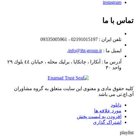
instagram
تماس با ما
تلفن ايران :
02191015197 - 09335005961
ایمیل ما :
info@iht-group.ir
,
آدرس ما :
آنكارا ، چانكايا ، برليك محله ، خيابان ٤٤ بلوك ٢٩
واحد ٣٠
کلیه حقوق مادی و معنوی این سایت متعلق به گروه مشاوران
آی.اچ.تی می باشد
دانلود
مورد علاقه ها
افزودن به لیست پخش
اشتراک گذاری
playlist