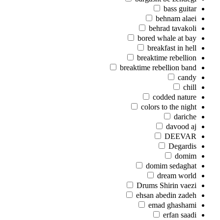
bass guitar
behnam alaei
behrad tavakoli
bored whale at bay
breakfast in hell
breaktime rebellion
breaktime rebellion band
candy
chill
codded nature
colors to the night
dariche
davood aj
DEEVAR
Degardis
domim
domim sedaghat
dream world
Drums Shirin vaezi
ehsan abedin zadeh
emad ghashami
erfan saadi