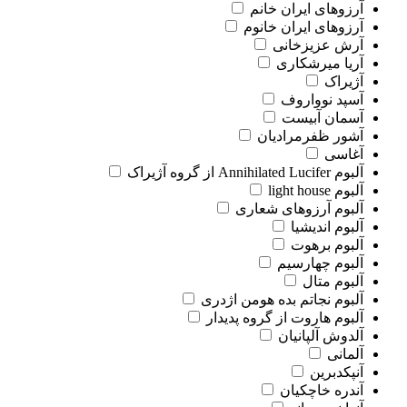
آرزوهای ایران خانم
آرزوهای ایران خانوم
آرش عزیزخانی
آریا میرشکاری
آژیراک
آسپد نوواروف
آسمان آبیست
آشور ظفرمرادیان
آغاسی
آلبوم Annihilated Lucifer از گروه آژیراک
آلبوم light house
آلبوم آرزوهای شعاری
آلبوم اندیشیا
آلبوم برهوت
آلبوم چهارسیم
آلبوم متال
آلبوم نجاتم بده هومن اژدری
آلبوم هاروت از گروه پدیدار
آلدوش آلپانیان
آلمانی
آنپکدبرین
آندره خاچکیان