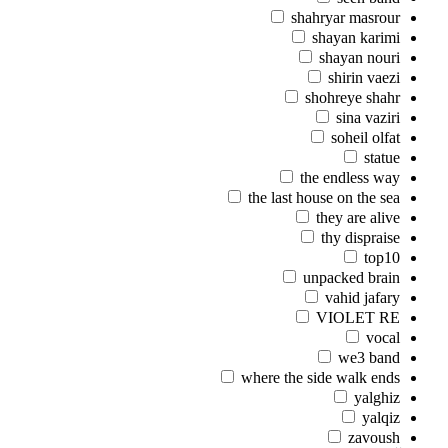
shahryar masrour
shayan karimi
shayan nouri
shirin vaezi
shohreye shahr
sina vaziri
soheil olfat
statue
the endless way
the last house on the sea
they are alive
thy dispraise
top10
unpacked brain
vahid jafary
VIOLET RE
vocal
we3 band
where the side walk ends
yalghiz
yalqiz
zavoush