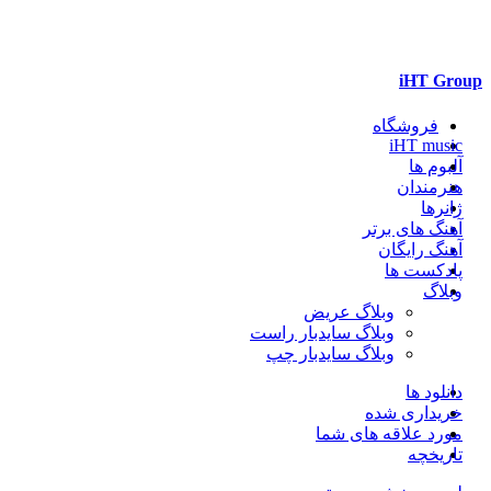
iHT Group
فروشگاه
iHT music
آلبوم ها
هنرمندان
ژانرها
آهنگ های برتر
آهنگ رایگان
پادکست ها
وبلاگ
وبلاگ عریض
وبلاگ سایدبار راست
وبلاگ سایدبار چپ
دانلود ها
خریداری شده
مورد علاقه های شما
تاریخچه