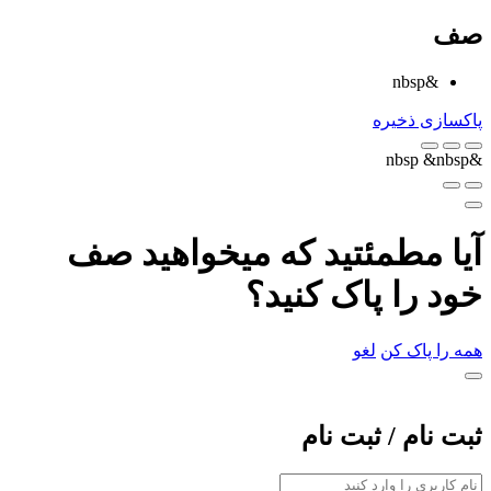
صف
&nbsp
پاکسازی
ذخیره
&nbsp
&nbsp
آیا مطمئتید که میخواهید صف
خود را پاک کنید؟
همه را پاک کن
لغو
ثبت نام / ثبت نام