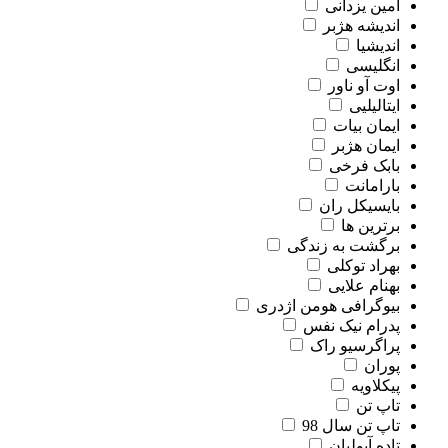
امین یزدانی
اندیشه هژبر
اندیشیا
انگلیسی
اوت آو ناور
ایتالیلیی
ایمان بیات
ایمان هژبر
بابک فرخی
بارامانت
بایسیکل ران
برترین ها
برگشت به زندگی
بهراد توکلی
بهنام علایی
بیوگرافی هومن اژدری
پدرام نیک نفس
پراگرسیو راک
پوران
پیکلاویه
تاپ تن
تاپ تن سال 98
تاده آبولیان