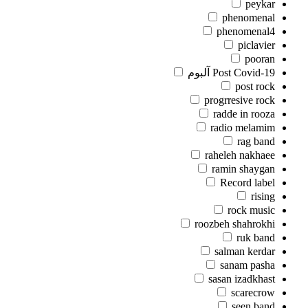
peykar
phenomenal
phenomenal4
piclavier
pooran
Post Covid-19 آلبوم
post rock
progrresive rock
radde in rooza
radio melamim
rag band
raheleh nakhaee
ramin shaygan
Record label
rising
rock music
roozbeh shahrokhi
ruk band
salman kerdar
sanam pasha
sasan izadkhast
scarecrow
seen band