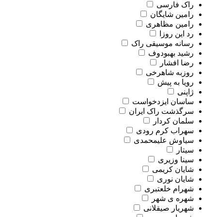
راک فارسی
رامین شایگان
رامین مظاهری
رد این روزا
رسانه موسیقی راک
رشید بهبودوف
رضا افشار
روزبه شاهرخی
رویا به پیش
ژاپنی
ساسان ایزدخواست
سرگذشت راک ایران
سلمان کردار
سهراب کرم رودی
سیاوش علیمحمدی
سیتار
سینا وزیری
شایان کریمی
شایان نوری
شهرام خلعتبری
شهره ی شهر
شهریار صیقلانی