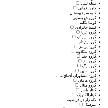
قبیله لیلی
کاوه یغمایی
کلبه سرخپوستان
کوروش یغمایی
کوشا یگانه
کیمیا خانزادی
گروه آتریا
گروه آژیراک
گروه پدیدار
گروه پرانتز
گروه پیکلاویه
گروه خنیا
گروه رخ
گروه رگ
گروه سین
گروه مشاوران آی.اچ.تی
گروه هامان
گروو متال
گیتار باس
گیتارالکتریک
لاله زار در قرنطینه
مترسک