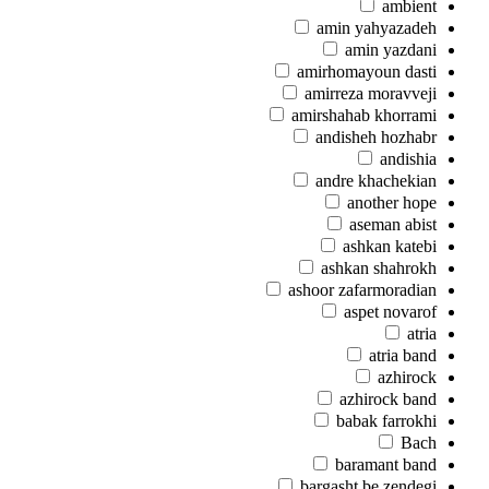
ambient
amin yahyazadeh
amin yazdani
amirhomayoun dasti
amirreza moravveji
amirshahab khorrami
andisheh hozhabr
andishia
andre khachekian
another hope
aseman abist
ashkan katebi
ashkan shahrokh
ashoor zafarmoradian
aspet novarof
atria
atria band
azhirock
azhirock band
babak farrokhi
Bach
baramant band
bargasht be zendegi