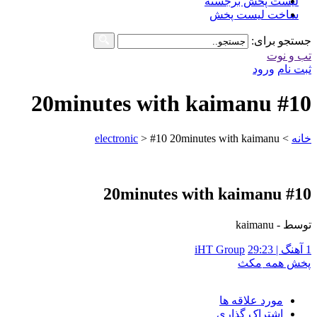
لیست پخش برجسته
ساخت لیست پخش
جستجو برای:
تب و نوت
ثبت نام
ورود
#10 20minutes with kaimanu
خانه
>
#10 20minutes with kaimanu
>
electronic
#10 20minutes with kaimanu
توسط - kaimanu
1 آهنگ | 29:23
iHT Group
پخش همه
مکث
مورد علاقه ها
اشتراک گذاری