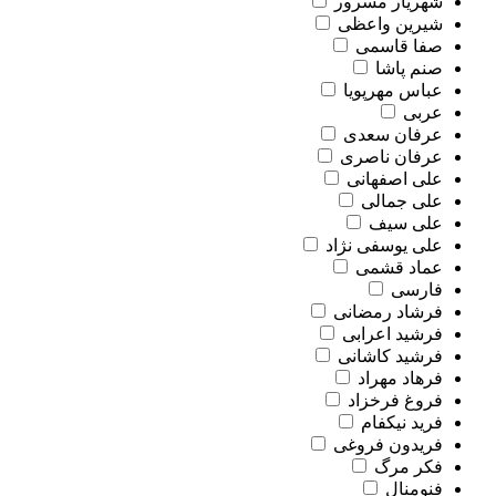
شهریار مسرور
شیرین واعظی
صفا قاسمی
صنم پاشا
عباس مهرپویا
عربی
عرفان سعدی
عرفان ناصری
علی اصفهانی
علی جمالی
علی سیف
علی یوسفی نژاد
عماد قشمی
فارسی
فرشاد رمضانی
فرشید اعرابی
فرشید کاشانی
فرهاد مهراد
فروغ فرخزاد
فرید نیکفام
فریدون فروغی
فکر مرگ
فنومنال