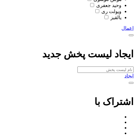
وحید جعفری
ویولت ری
یالقیز
اعمال
ایجاد لیست پخش جدید
ایجاد
اشتراک با