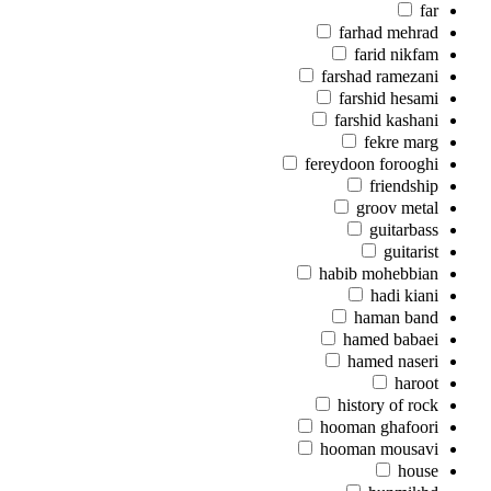
far
farhad mehrad
farid nikfam
farshad ramezani
farshid hesami
farshid kashani
fekre marg
fereydoon forooghi
friendship
groov metal
guitarbass
guitarist
habib mohebbian
hadi kiani
haman band
hamed babaei
hamed naseri
haroot
history of rock
hooman ghafoori
hooman mousavi
house