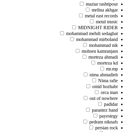
maziar rashtipour
melina akhgar
metal east records
metal music
MIDNIGHT RIDER
mohammad mehdi sedaghat
mohammad mirboland
mohammad nik
mohsen kamranjam
morteza ahmadi
morteza kd
mr.mp
nima ahmadieh
Nima rafie
omid hozhabr
orca man
out of nowhere
padidar
parantez band
payestegy
pedram niknafs
persian rock