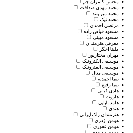
محسن کامران جم
محمد مهدی صداقت
محمد میر بلند
محمد نیک
مرتضی احمدی
مسعود فیاض زاده
مسعود مبینی
معرفی هنرمندان
ملینا اخگر
مهران مختارپور
موسیقی الکترونیک
موسیقی المترونیک
موسیقی متال
نیما احمدیه
نیما رفیع
هادی کیانی
هاروت
هامد بابایی
هندی
هنرمندان راک ایرانی
هومن اژدری
هومن غفوری
هومن موسوی