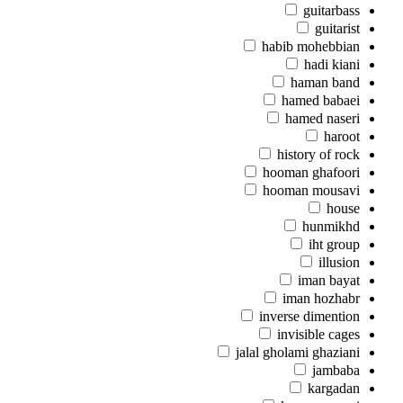
guitarbass
guitarist
habib mohebbian
hadi kiani
haman band
hamed babaei
hamed naseri
haroot
history of rock
hooman ghafoori
hooman mousavi
house
hunmikhd
iht group
illusion
iman bayat
iman hozhabr
inverse dimention
invisible cages
jalal gholami ghaziani
jambaba
kargadan