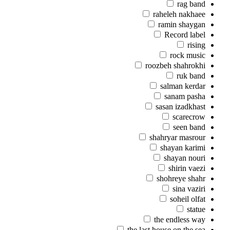
rag band
raheleh nakhaee
ramin shaygan
Record label
rising
rock music
roozbeh shahrokhi
ruk band
salman kerdar
sanam pasha
sasan izadkhast
scarecrow
seen band
shahryar masrour
shayan karimi
shayan nouri
shirin vaezi
shohreye shahr
sina vaziri
soheil olfat
statue
the endless way
the last house on the sea