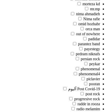
morteza kd
mr.mp
nima ahmadieh
Nima rafie
omid hozhabr
orca man
out of nowhere
padidar
parantez band
payestegy
pedram niknafs
persian rock
peykar
phenomenal
phenomenal4
piclavier
pooran
Post Covid-19 آلبوم
post rock
progrresive rock
radde in rooza
radio melamim