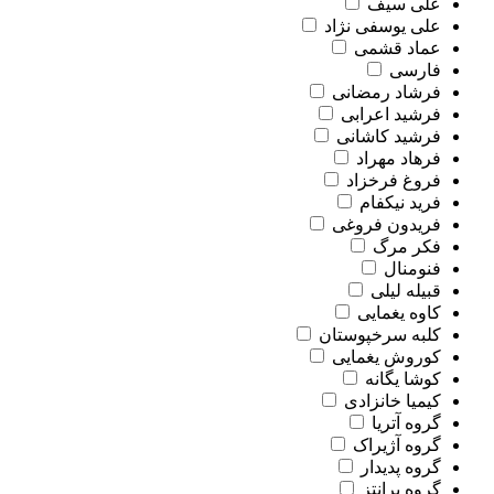
علی سیف
علی یوسفی نژاد
عماد قشمی
فارسی
فرشاد رمضانی
فرشید اعرابی
فرشید کاشانی
فرهاد مهراد
فروغ فرخزاد
فرید نیکفام
فریدون فروغی
فکر مرگ
فنومنال
قبیله لیلی
کاوه یغمایی
کلبه سرخپوستان
کوروش یغمایی
کوشا یگانه
کیمیا خانزادی
گروه آتریا
گروه آژیراک
گروه پدیدار
گروه پرانتز