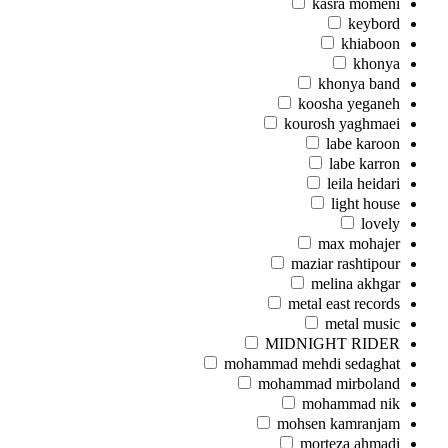
kasra momeni
keybord
khiaboon
khonya
khonya band
koosha yeganeh
kourosh yaghmaei
labe karoon
labe karron
leila heidari
light house
lovely
max mohajer
maziar rashtipour
melina akhgar
metal east records
metal music
MIDNIGHT RIDER
mohammad mehdi sedaghat
mohammad mirboland
mohammad nik
mohsen kamranjam
morteza ahmadi