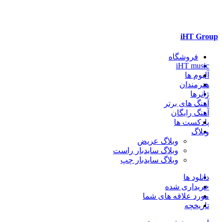
iHT Group
فروشگاه
iHT music
آلبوم ها
هنرمندان
ژانرها
آهنگ های برتر
آهنگ رایگان
پادکست ها
وبلاگ
وبلاگ عریض
وبلاگ سایدبار راست
وبلاگ سایدبار چپ
دانلود ها
خریداری شده
مورد علاقه های شما
تاریخچه