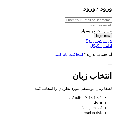
ورود / ورود
من را بخاطر بسپار
فراموشی رمز؟
ادامه با گوگل
آیا حساب ندارید؟
اینجا ثبت نام کنید
انتخاب زبان
لطفا زبان موسیقی مورد نظرتان را انتخاب کنید.
18.1.8.1 AndishiA
4sim
a long time of
a road to risk