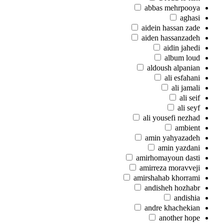
abbas mehrpooya
aghasi
aidein hassan zade
aiden hassanzadeh
aidin jahedi
album loud
aldoush alpanian
ali esfahani
ali jamali
ali seif
ali seyf
ali yousefi nezhad
ambient
amin yahyazadeh
amin yazdani
amirhomayoun dasti
amirreza moravveji
amirshahab khorrami
andisheh hozhabr
andishia
andre khachekian
another hope