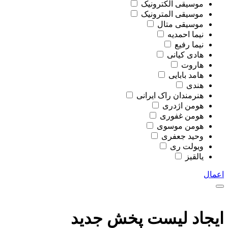
موسیقی الکترونیک
موسیقی المترونیک
موسیقی متال
نیما احمدیه
نیما رفیع
هادی کیانی
هاروت
هامد بابایی
هندی
هنرمندان راک ایرانی
هومن اژدری
هومن غفوری
هومن موسوی
وحید جعفری
ویولت ری
یالقیز
اعمال
ایجاد لیست پخش جدید