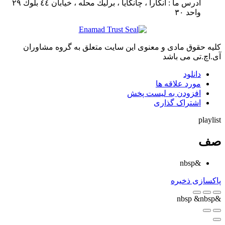
آدرس ما :
آنكارا ، چانكايا ، برليك محله ، خيابان ٤٤ بلوك ٢٩
واحد ٣٠
کلیه حقوق مادی و معنوی این سایت متعلق به گروه مشاوران
آی.اچ.تی می باشد
دانلود
مورد علاقه ها
افزودن به لیست پخش
اشتراک گذاری
playlist
صف
&nbsp
پاکسازی
ذخیره
&nbsp
&nbsp