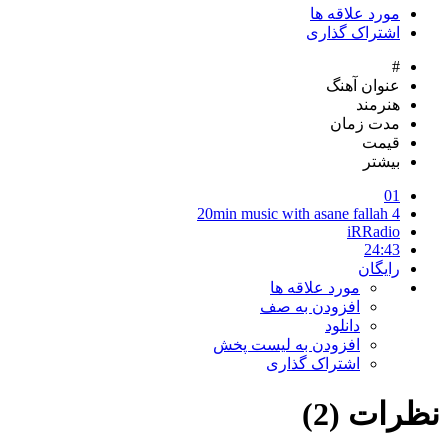
مورد علاقه ها
اشتراک گذاری
#
عنوان آهنگ
هنرمند
مدت زمان
قیمت
بیشتر
01
20min music with asane fallah 4
iRRadio
24:43
رایگان
مورد علاقه ها
افزودن به صف
دانلود
افزودن به لیست پخش
اشتراک گذاری
نظرات (2)