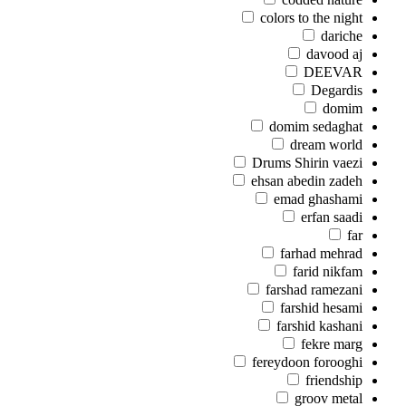
colors to the night
dariche
davood aj
DEEVAR
Degardis
domim
domim sedaghat
dream world
Drums Shirin vaezi
ehsan abedin zadeh
emad ghashami
erfan saadi
far
farhad mehrad
farid nikfam
farshad ramezani
farshid hesami
farshid kashani
fekre marg
fereydoon forooghi
friendship
groov metal