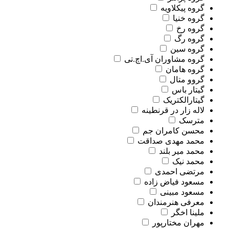
گروه پیکلاویه
گروه خنیا
گروه رخ
گروه رگ
گروه سین
گروه مشاوران آی.اچ.تی
گروه هامان
گروو متال
گیتار باس
گیتارالکتریک
لاله زار در قرنطینه
مترسک
محسن کامران جم
محمد مهدی صداقت
محمد میر بلند
محمد نیک
مرتضی احمدی
مسعود فیاض زاده
مسعود مبینی
معرفی هنرمندان
ملینا اخگر
مهران مختارپور