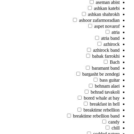
aseman abist
ashkan katebi
ashkan shahrokh
ashoor zafarmoradian
aspet novarof
atria
atria band
azhirock
azhirock band
babak farrokhi
Bach
baramant band
bargasht be zendegi
bass guitar
behnam alaei
behrad tavakoli
bored whale at bay
breakfast in hell
breaktime rebellion
breaktime rebellion band
candy
chill
codded nature