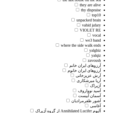
they are alive
thy dispraise
top10
unpacked brain
vahid jafary
VIOLET RE
vocal
we3 band
where the side walk ends
yalghiz
yalqiz
zavoush
آرزوهای ایران خانم
آرزوهای ایران خانوم
آرش عزیزخانی
آریا میرشکاری
آژیراک
آسپد نوواروف
آسمان آبیست
آشور ظفرمرادیان
آغاسی
آلبوم Annihilated Lucifer از گروه آژیراک