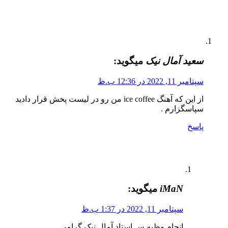
سعید آمال نیک
میگوید:
سپتامبر 11, 2022 در 12:36 ب.ظ
از این که آهنگ ice coffee من رو در لیست پخش قرار دادید
سپاسگزارم .
پاسخ
iMaN
میگوید:
سپتامبر 11, 2022 در 1:37 ب.ظ
انجام وظیه س استاد آمال نیک گرامی