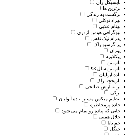
بایسیکل ران
برترین ها
برگشت به زندگی
بهراد توکلی
بهنام علایی
بیوگرافی هومن اژدری
پدرام نیک نفس
پراگرسیو راک
پوران
پیکلاویه
تاپ تن
تاپ تن سال 98
تاده آبولیان
تاریخچه راک
ترانه آرش صالحی
ترکی
تنظیم میکس مستر: تاده آبولیان
جاده پرمخاطره
جایی که پیاده رو تمام می شود
جلال همتی
جم بابا
جنگل
چینی