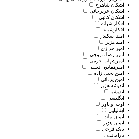
اشکان شاهرخ
اشکان عزیزخانی
اشکان کاتبی
افکار شبانه
افکارشبانه
امید اسکندر
امید هژبر
امیر خرازی
امیر رضا مروجی
امیرشهاب خرمی
امیرهمایون دستی
امین یحیی زاده
امین یزدانی
اندیشه هژبر
اندیشیا
انگلیسی
اوت آو ناور
ایتالیلیی
ایمان بیات
ایمان هژبر
بابک فرخی
بارامانت