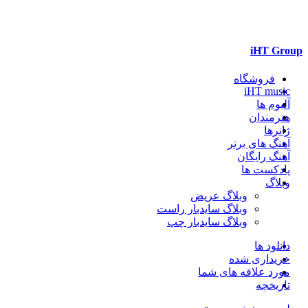
iHT Group
فروشگاه
iHT music
آلبوم ها
هنرمندان
ژانرها
آهنگ های برتر
آهنگ رایگان
پادکست ها
وبلاگ
وبلاگ عریض
وبلاگ سایدبار راست
وبلاگ سایدبار چپ
دانلود ها
خریداری شده
مورد علاقه های شما
تاریخچه