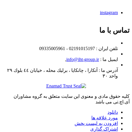
instagram
تماس با ما
تلفن ايران :
02191015197 - 09335005961
ایمیل ما :
info@iht-group.ir
,
آدرس ما :
آنكارا ، چانكايا ، برليك محله ، خيابان ٤٤ بلوك ٢٩
واحد ٣٠
کلیه حقوق مادی و معنوی این سایت متعلق به گروه مشاوران
آی.اچ.تی می باشد
دانلود
مورد علاقه ها
افزودن به لیست پخش
اشتراک گذاری