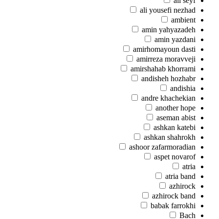
ali seyf
ali yousefi nezhad
ambient
amin yahyazadeh
amin yazdani
amirhomayoun dasti
amirreza moravveji
amirshahab khorrami
andisheh hozhabr
andishia
andre khachekian
another hope
aseman abist
ashkan katebi
ashkan shahrokh
ashoor zafarmoradian
aspet novarof
atria
atria band
azhirock
azhirock band
babak farrokhi
Bach