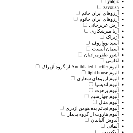
yalqiz
zavoush
آرزوهای ایران خانم
آرزوهای ایران خانوم
آرش عزیزخانی
آریا میرشکاری
آژیراک
آسپد نوواروف
آسمان آبیست
آشور ظفرمرادیان
آغاسی
آلبوم Annihilated Lucifer از گروه آژیراک
آلبوم light house
آلبوم آرزوهای شعاری
آلبوم اندیشیا
آلبوم برهوت
آلبوم چهارسیم
آلبوم متال
آلبوم نجاتم بده هومن اژدری
آلبوم هاروت از گروه پدیدار
آلدوش آلپانیان
آلمانی
آنپکدبرین