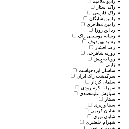
رادیو ملامیم
راک استار
راک فارسی
رامین شایگان
رامین مظاهری
رد این روزا
رسانه موسیقی راک
رشید بهبودوف
رضا افشار
روزبه شاهرخی
رویا به پیش
ژاپنی
ساسان ایزدخواست
سرگذشت راک ایران
سلمان کردار
سهراب کرم رودی
سیاوش علیمحمدی
سیتار
سینا وزیری
شایان کریمی
شایان نوری
شهرام خلعتبری
شهره ی شهر