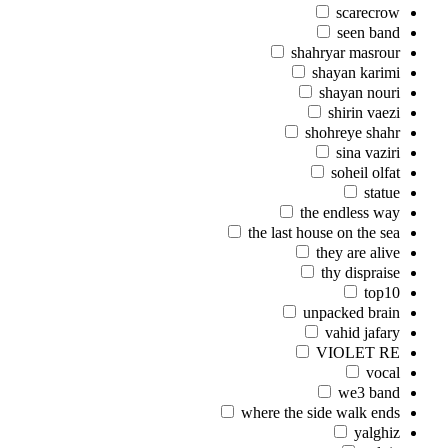
scarecrow
seen band
shahryar masrour
shayan karimi
shayan nouri
shirin vaezi
shohreye shahr
sina vaziri
soheil olfat
statue
the endless way
the last house on the sea
they are alive
thy dispraise
top10
unpacked brain
vahid jafary
VIOLET RE
vocal
we3 band
where the side walk ends
yalghiz