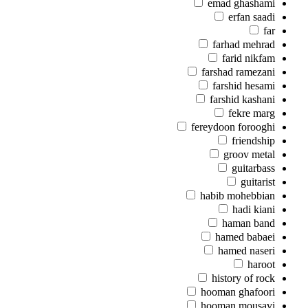
emad ghashami
erfan saadi
far
farhad mehrad
farid nikfam
farshad ramezani
farshid hesami
farshid kashani
fekre marg
fereydoon forooghi
friendship
groov metal
guitarbass
guitarist
habib mohebbian
hadi kiani
haman band
hamed babaei
hamed naseri
haroot
history of rock
hooman ghafoori
hooman mousavi