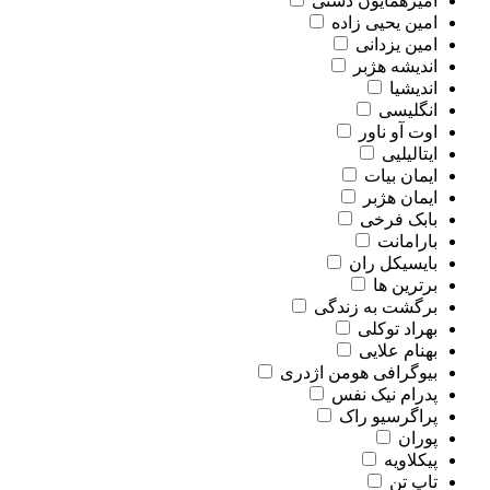
امیرهمایون دستی
امین یحیی زاده
امین یزدانی
اندیشه هژبر
اندیشیا
انگلیسی
اوت آو ناور
ایتالیلیی
ایمان بیات
ایمان هژبر
بابک فرخی
بارامانت
بایسیکل ران
برترین ها
برگشت به زندگی
بهراد توکلی
بهنام علایی
بیوگرافی هومن اژدری
پدرام نیک نفس
پراگرسیو راک
پوران
پیکلاویه
تاپ تن