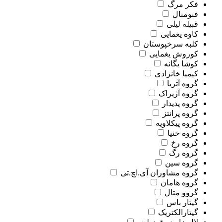
فکر مرگ
فنومنال
قبیله لیلی
کاوه یغمایی
کلبه سرخپوستان
کوروش یغمایی
کوشا یگانه
کیمیا خانزادی
گروه آتریا
گروه آژیراک
گروه پدیدار
گروه پرانتز
گروه پیکلاویه
گروه خنیا
گروه رخ
گروه رگ
گروه سین
گروه مشاوران آی.اچ.تی
گروه هامان
گروو متال
گیتار باس
گیتارالکتریک