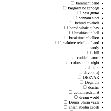
baramant band
bargasht be zendegi
bass guitar
behnam alaei
behrad tavakoli
bored whale at bay
breakfast in hell
breaktime rebellion
breaktime rebellion band
candy
chill
codded nature
colors to the night
dariche
davood aj
DEEVAR
Degardis
domim
domim sedaghat
dream world
Drums Shirin vaezi
ehsan abedin zadeh