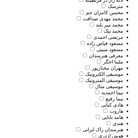
لاله زار در قرنطینه
مترسک
محسن کامران جم
محمد مهدی صداقت
محمد میر بلند
محمد نیک
مرتضی احمدی
مسعود فیاض زاده
مسعود مبینی
معرفی هنرمندان
ملینا اخگر
مهران مختارپور
موسیقی الکترونیک
موسیقی المترونیک
موسیقی متال
نیما احمدیه
نیما رفیع
هادی کیانی
هاروت
هامد بابایی
هندی
هنرمندان راک ایرانی
هومن اژدری