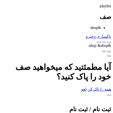
playlist
صف
&nbsp
پاکسازی
ذخیره
&nbsp
&nbsp
آیا مطمئتید که میخواهید صف
خود را پاک کنید؟
همه را پاک کن
لغو
ثبت نام / ثبت نام