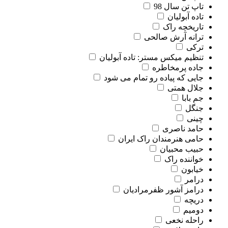
تاپ تن سال 98
تاده آبولیان
تاریخچه راک
ترانه آرش صالحی
ترکی
تنظیم میکس مستر: تاده آبولیان
جاده پرمخاطره
جایی که پیاده رو تمام می شود
جلال همتی
جم بابا
جنگل
چینی
حامد ناصری
حامی هنرمندان راک ایران
حبیب محبیان
خواننده راک
خیابون
درامر
درامز آشور ظفرمرادیان
دریچه
دومیم
راحله نخعی