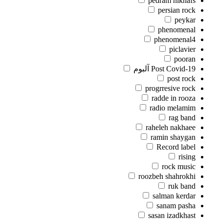
pedram niknafs
persian rock
peykar
phenomenal
phenomenal4
piclavier
pooran
Post Covid-19 آلبوم
post rock
progrresive rock
radde in rooza
radio melamim
rag band
raheleh nakhaee
ramin shaygan
Record label
rising
rock music
roozbeh shahrokhi
ruk band
salman kerdar
sanam pasha
sasan izadkhast