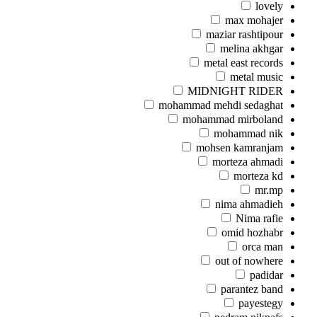
lovely
max mohajer
maziar rashtipour
melina akhgar
metal east records
metal music
MIDNIGHT RIDER
mohammad mehdi sedaghat
mohammad mirboland
mohammad nik
mohsen kamranjam
morteza ahmadi
morteza kd
mr.mp
nima ahmadieh
Nima rafie
omid hozhabr
orca man
out of nowhere
padidar
parantez band
payestegy