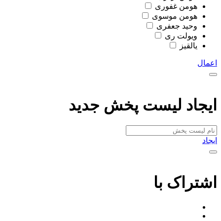
هومن غفوری
هومن موسوی
وحید جعفری
ویولت ری
یالقیز
اعمال
ایجاد لیست پخش جدید
ایجاد
اشتراک با