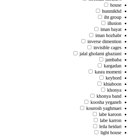
house
hunmikhd
iht group
illusion
iman bayat
iman hozhabr
inverse dimention
invisible cages
jalal gholami ghaziani
jambaba
kargadan
kasra momeni
keybord
khiaboon
khonya
khonya band
koosha yeganeh
kourosh yaghmaei
labe karoon
labe karron
leila heidari
light house