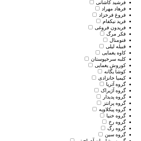
فرشید کاشانی
فرهاد مهراد
فروغ فرخزاد
فرید نیکفام
فریدون فروغی
فکر مرگ
فنومنال
قبیله لیلی
کاوه یغمایی
کلبه سرخپوستان
کوروش یغمایی
کوشا یگانه
کیمیا خانزادی
گروه آتریا
گروه آژیراک
گروه پدیدار
گروه پرانتز
گروه پیکلاویه
گروه خنیا
گروه رخ
گروه رگ
گروه سین
گروه مشاوران آی.اچ.تی