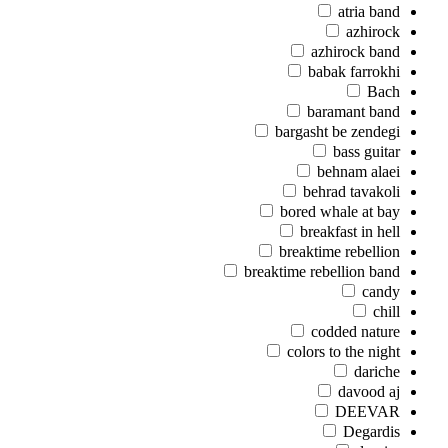
atria band
azhirock
azhirock band
babak farrokhi
Bach
baramant band
bargasht be zendegi
bass guitar
behnam alaei
behrad tavakoli
bored whale at bay
breakfast in hell
breaktime rebellion
breaktime rebellion band
candy
chill
codded nature
colors to the night
dariche
davood aj
DEEVAR
Degardis