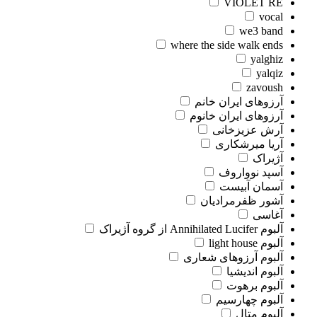
VIOLET RE
vocal
we3 band
where the side walk ends
yalghiz
yalqiz
zavoush
آرزوهای ایران خانم
آرزوهای ایران خانوم
آرش عزیزخانی
آریا میرشکاری
آژیراک
آسپد نوواروف
آسمان آبیست
آشور ظفرمرادیان
آغاسی
آلبوم Annihilated Lucifer از گروه آژیراک
آلبوم light house
آلبوم آرزوهای شعاری
آلبوم اندیشیا
آلبوم برهوت
آلبوم چهارسیم
آلبوم متال