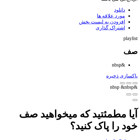
دانلود
مورد علاقه ها
افزودن به لیست پخش
اشتراک گذاری
playlist
صف
&nbsp
پاکسازی
ذخیره
&nbsp
&nbsp
آیا مطمئتید که میخواهید صف
خود را پاک کنید؟