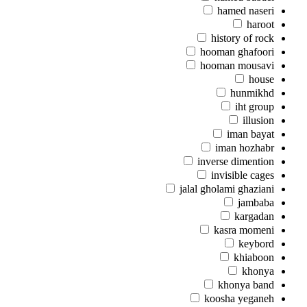
hamed naseri
haroot
history of rock
hooman ghafoori
hooman mousavi
house
hunmikhd
iht group
illusion
iman bayat
iman hozhabr
inverse dimention
invisible cages
jalal gholami ghaziani
jambaba
kargadan
kasra momeni
keybord
khiaboon
khonya
khonya band
koosha yeganeh