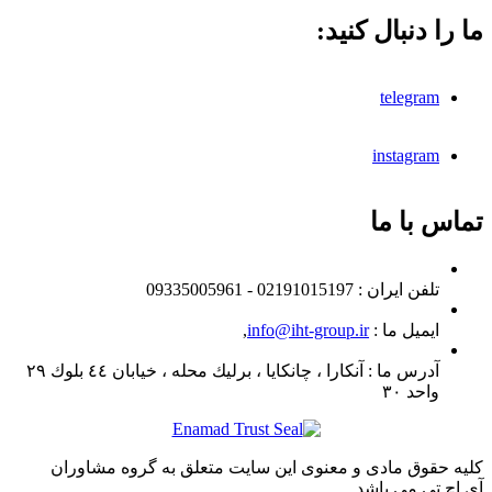
ما را دنبال کنید:
telegram
instagram
تماس با ما
تلفن ايران :
02191015197 - 09335005961
ایمیل ما :
info@iht-group.ir
,
آدرس ما :
آنكارا ، چانكايا ، برليك محله ، خيابان ٤٤ بلوك ٢٩
واحد ٣٠
کلیه حقوق مادی و معنوی این سایت متعلق به گروه مشاوران
آی.اچ.تی می باشد