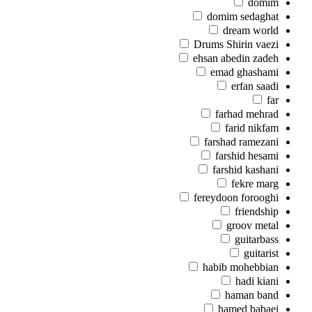
domim
domim sedaghat
dream world
Drums Shirin vaezi
ehsan abedin zadeh
emad ghashami
erfan saadi
far
farhad mehrad
farid nikfam
farshad ramezani
farshid hesami
farshid kashani
fekre marg
fereydoon forooghi
friendship
groov metal
guitarbass
guitarist
habib mohebbian
hadi kiani
haman band
hamed babaei