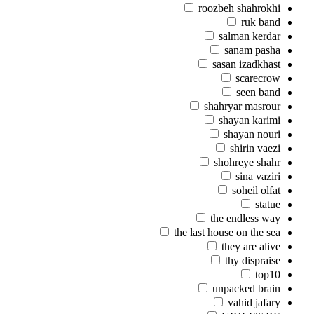
roozbeh shahrokhi
ruk band
salman kerdar
sanam pasha
sasan izadkhast
scarecrow
seen band
shahryar masrour
shayan karimi
shayan nouri
shirin vaezi
shohreye shahr
sina vaziri
soheil olfat
statue
the endless way
the last house on the sea
they are alive
thy dispraise
top10
unpacked brain
vahid jafary