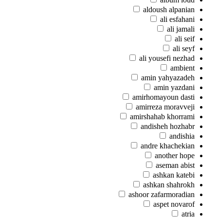
aldoush alpanian
ali esfahani
ali jamali
ali seif
ali seyf
ali yousefi nezhad
ambient
amin yahyazadeh
amin yazdani
amirhomayoun dasti
amirreza moravveji
amirshahab khorrami
andisheh hozhabr
andishia
andre khachekian
another hope
aseman abist
ashkan katebi
ashkan shahrokh
ashoor zafarmoradian
aspet novarof
atria