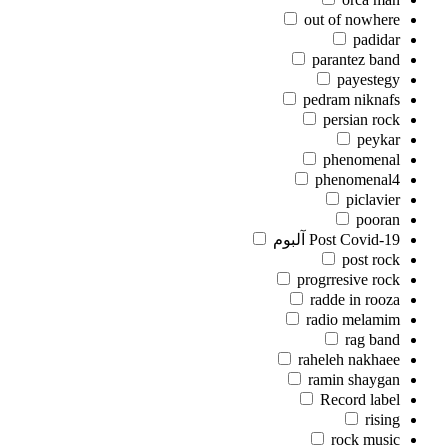
out of nowhere
padidar
parantez band
payestegy
pedram niknafs
persian rock
peykar
phenomenal
phenomenal4
piclavier
pooran
Post Covid-19 آلبوم
post rock
progrresive rock
radde in rooza
radio melamim
rag band
raheleh nakhaee
ramin shaygan
Record label
rising
rock music