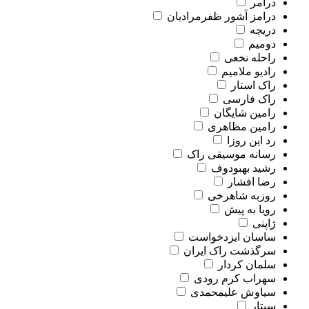
درامر
درامز آشور ظفرمرادیان
دریچه
دومیم
راحله نخعی
رادیو ملامیم
راک استار
راک فارسی
رامین شایگان
رامین مظاهری
رد این روزا
رسانه موسیقی راک
رشید بهبودوف
رضا افشار
روزبه شاهرخی
رویا به پیش
ژاپنی
ساسان ایزدخواست
سرگذشت راک ایران
سلمان کردار
سهراب کرم رودی
سیاوش علیمحمدی
سیتار