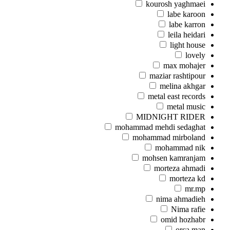
kourosh yaghmaei
labe karoon
labe karron
leila heidari
light house
lovely
max mohajer
maziar rashtipour
melina akhgar
metal east records
metal music
MIDNIGHT RIDER
mohammad mehdi sedaghat
mohammad mirboland
mohammad nik
mohsen kamranjam
morteza ahmadi
morteza kd
mr.mp
nima ahmadieh
Nima rafie
omid hozhabr
orca man