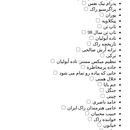
پدرام نیک نفس
پراگرسیو راک
پوران
پیکلاویه
تاپ تن
تاپ تن سال 98
تاده آبولیان
تاریخچه راک
ترانه آرش صالحی
ترکی
تنظیم میکس مستر: تاده آبولیان
جاده پرمخاطره
جایی که پیاده رو تمام می شود
جلال همتی
جم بابا
جنگل
چینی
حامد ناصری
حامی هنرمندان راک ایران
حبیب محبیان
خواننده راک
خیابون