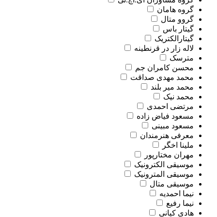
گروه هامان
گروو متال
گیتار باس
گیتارالکتریک
لاله زار در قرنطینه
مترسک
محسن کامران جم
محمد مهدی صداقت
محمد میر بلند
محمد نیک
مرتضی احمدی
مسعود فیاض زاده
مسعود مبینی
معرفی هنرمندان
ملینا اخگر
مهران مختارپور
موسیقی الکترونیک
موسیقی المترونیک
موسیقی متال
نیما احمدیه
نیما رفیع
هادی کیانی