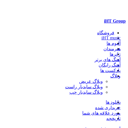
iHT Group
فروشگاه
iHT music
آلبوم ها
هنرمندان
ژانرها
آهنگ های برتر
آهنگ رایگان
پادکست ها
وبلاگ
وبلاگ عریض
وبلاگ سایدبار راست
وبلاگ سایدبار چپ
دانلود ها
خریداری شده
مورد علاقه های شما
تاریخچه