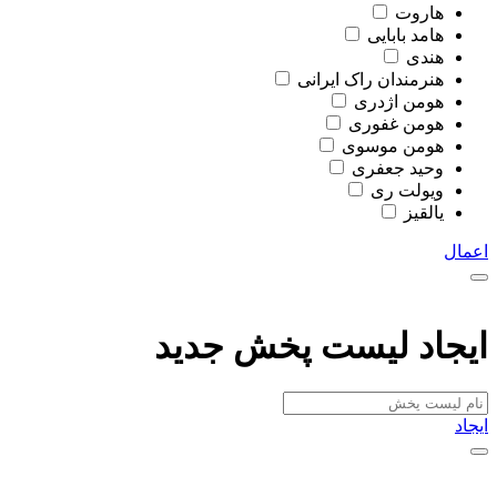
هاروت
هامد بابایی
هندی
هنرمندان راک ایرانی
هومن اژدری
هومن غفوری
هومن موسوی
وحید جعفری
ویولت ری
یالقیز
اعمال
ایجاد لیست پخش جدید
ایجاد