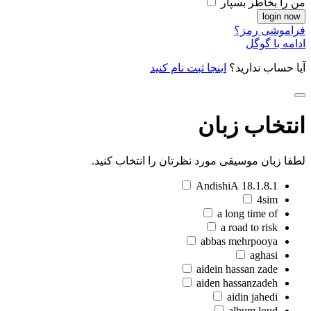
من را بخاطر بسپار
فراموشی رمز؟
ادامه با گوگل
آیا حساب ندارید؟
اینجا ثبت نام کنید
انتخاب زبان
لطفا زبان موسیقی مورد نظرتان را انتخاب کنید.
18.1.8.1 AndishiA
4sim
a long time of
a road to risk
abbas mehrpooya
aghasi
aidein hassan zade
aiden hassanzadeh
aidin jahedi
album loud