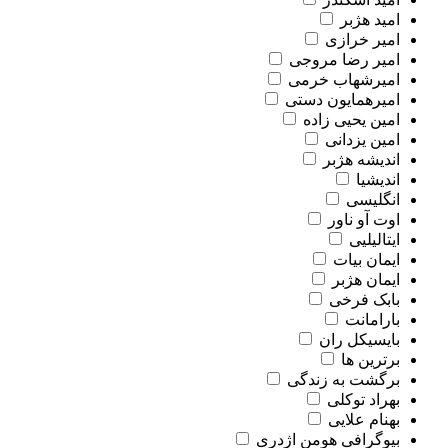
امید هژبر
امیر خرازی
امیر رضا مروجی
امیرشهاب خرمی
امیرهمایون دستی
امین یحیی زاده
امین یزدانی
اندیشه هژبر
اندیشیا
انگلیسی
اوت آو ناور
ایتالیلیی
ایمان بیات
ایمان هژبر
بابک فرخی
بارامانت
بایسیکل ران
برترین ها
برگشت به زندگی
بهراد توکلی
بهنام علایی
بیوگرافی هومن اژدری