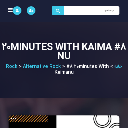
جستجو
برای:
#8 20MINUTES WITH KAIMA
NU
خانه
>
#8 20minutes With
>
Alternative Rock
>
Rock
Kaimanu