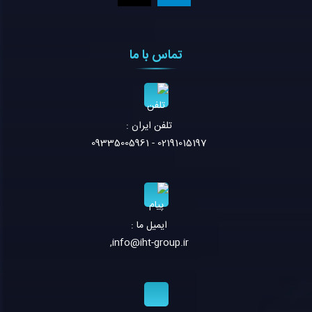
تماس با ما
تلفن ايران :
02191015197 - 09335005961
ایمیل ما :
,
info@iht-group.ir