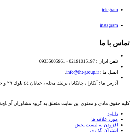
telegram
instagram
تماس با ما
تلفن ايران :
02191015197 - 09335005961
ایمیل ما :
info@iht-group.ir
,
آدرس ما :
آنكارا ، چانكايا ، برليك محله ، خيابان ٤٤ بلوك ٢٩ واحد ٣٠
کلیه حقوق مادی و معنوی این سایت متعلق به گروه مشاوران آی.اچ.
دانلود
مورد علاقه ها
افزودن به لیست پخش
اشتراک گذاری