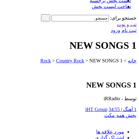
لیست پخش برجسته
ساخت لیست پخش
جستجو برای:
تب و نوت
ثبت نام
ورود
NEW SONGS 1
خانه
>
NEW SONGS 1
>
Country Rock
>
Rock
NEW SONGS 1
توسط - iRRadio
1 آهنگ | 34:55
iHT Group
پخش همه
مکث
مورد علاقه ها
اشتراک گذاری