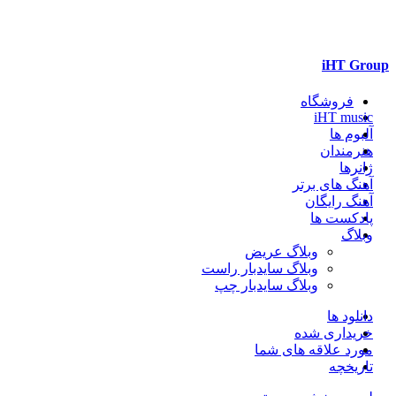
iHT Group
فروشگاه
iHT music
آلبوم ها
هنرمندان
ژانرها
آهنگ های برتر
آهنگ رایگان
پادکست ها
وبلاگ
وبلاگ عریض
وبلاگ سایدبار راست
وبلاگ سایدبار چپ
دانلود ها
خریداری شده
مورد علاقه های شما
تاریخچه