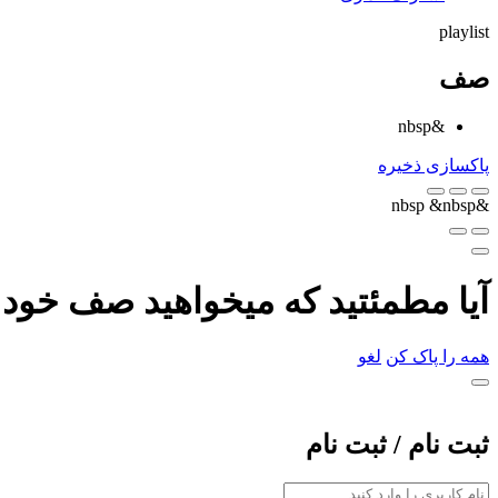
playlist
صف
&nbsp
پاکسازی
ذخیره
&nbsp
&nbsp
آیا مطمئتید که میخواهید صف خود ر
همه را پاک کن
لغو
ثبت نام / ثبت نام