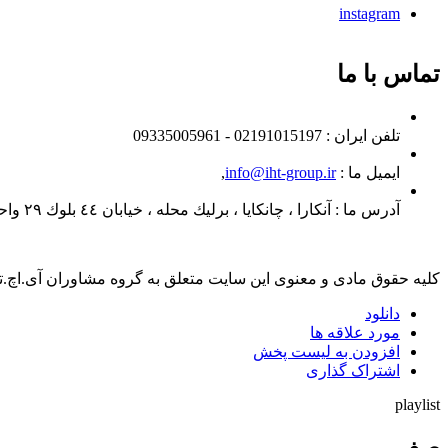
instagram
تماس با ما
تلفن ايران :
02191015197 - 09335005961
ایمیل ما :
info@iht-group.ir
,
آدرس ما :
آنكارا ، چانكايا ، برليك محله ، خيابان ٤٤ بلوك ٢٩ واحد ٣٠
کلیه حقوق مادی و معنوی این سایت متعلق به گروه مشاوران آی.اچ.
دانلود
مورد علاقه ها
افزودن به لیست پخش
اشتراک گذاری
playlist
صف