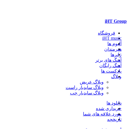
iHT Group
فروشگاه
iHT music
آلبوم ها
هنرمندان
ژانرها
آهنگ های برتر
آهنگ رایگان
پادکست ها
وبلاگ
وبلاگ عریض
وبلاگ سایدبار راست
وبلاگ سایدبار چپ
دانلود ها
خریداری شده
مورد علاقه های شما
تاریخچه