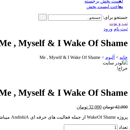
لیست پخش برجسته
ساخت لیست پخش
جستجو برای:
تب و نوت
ثبت نام
ورود
Me , Myself & I Wake Of Shame
خانه
>
آلبوم
>
Me , Myself & I Wake Of Shame
حراج!
Me , Myself & I Wake Of Shame
42,000
تومان
32,000
تومان
پروژه WakeOf Shame از جمله فعالیت های حرفه ای AndishiA میباشد و آلبوم Me,Myself & I اولین اثر این پروژه بشمار میرود که شامل قطعات اینسترومنتال جذابی است.
تعداد