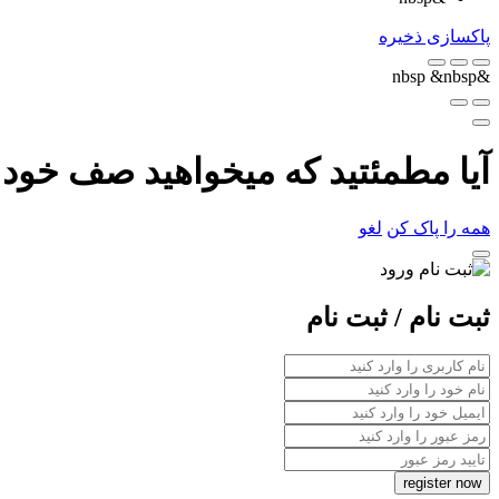
پاکسازی
ذخیره
&nbsp
&nbsp
آیا مطمئتید که میخواهید صف خود ر
همه را پاک کن
لغو
ثبت نام / ثبت نام