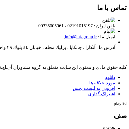
تماس با ما
تلفن ايران :
02191015197 - 09335005961
ایمیل ما :
info@iht-group.ir
,
آدرس ما :
آنكارا ، چانكايا ، برليك محله ، خيابان ٤٤ بلوك ٢٩ واحد ٣٠
کلیه حقوق مادی و معنوی این سایت متعلق به گروه مشاوران آی.اچ.
دانلود
مورد علاقه ها
افزودن به لیست پخش
اشتراک گذاری
playlist
صف
&nbsp