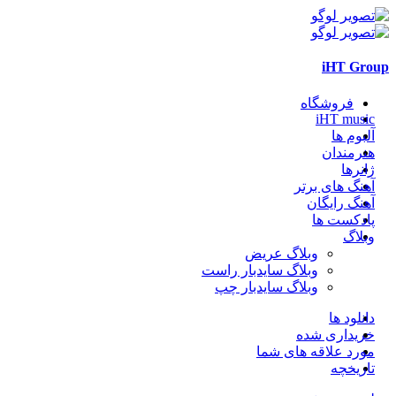
iHT Group
فروشگاه
iHT music
آلبوم ها
هنرمندان
ژانرها
آهنگ های برتر
آهنگ رایگان
پادکست ها
وبلاگ
وبلاگ عریض
وبلاگ سایدبار راست
وبلاگ سایدبار چپ
دانلود ها
خریداری شده
مورد علاقه های شما
تاریخچه