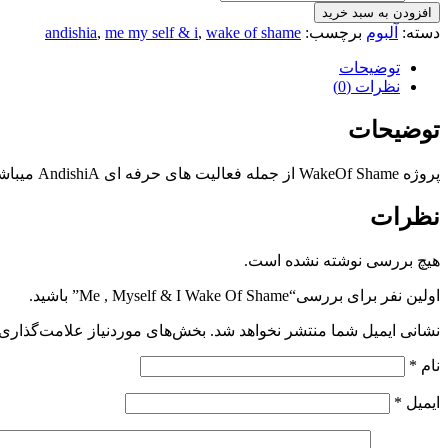
افزودن به سبد خرید
دسته:
آلبوم
برچسب:
wake of shame
,
me my self & i
,
andishia
توضیحات
نظرات (0)
توضیحات
پروژه WakeOf Shame از جمله فعالیت های حرفه ای AndishiA میباشد و آلبوم Me,Myself & I اولین اثر این پروژه بشمار میرود که شامل قطعات اینسترومنتال جذابی است.
نظرات
هیچ بررسی نوشته نشده است.
اولین نفر برای بررسی“Me , Myself & I Wake Of Shame” باشید.
نشانی ایمیل شما منتشر نخواهد شد.
بخش‌های موردنیاز علامت‌گذاری 
نام
*
ایمیل
*