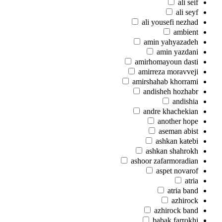
ali seif
ali seyf
ali yousefi nezhad
ambient
amin yahyazadeh
amin yazdani
amirhomayoun dasti
amirreza moravveji
amirshahab khorrami
andisheh hozhabr
andishia
andre khachekian
another hope
aseman abist
ashkan katebi
ashkan shahrokh
ashoor zafarmoradian
aspet novarof
atria
atria band
azhirock
azhirock band
babak farrokhi