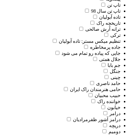
تاپ تن
تاپ تن سال 98
تاده آبولیان
تاریخچه راک
ترانه آرش صالحی
ترکی
تنظیم میکس مستر: تاده آبولیان
جاده پرمخاطره
جایی که پیاده رو تمام می شود
جلال همتی
جم بابا
جنگل
چینی
حامد ناصری
حامی هنرمندان راک ایران
حبیب محبیان
خواننده راک
خیابون
درامر
درامز آشور ظفرمرادیان
دریچه
دومیم