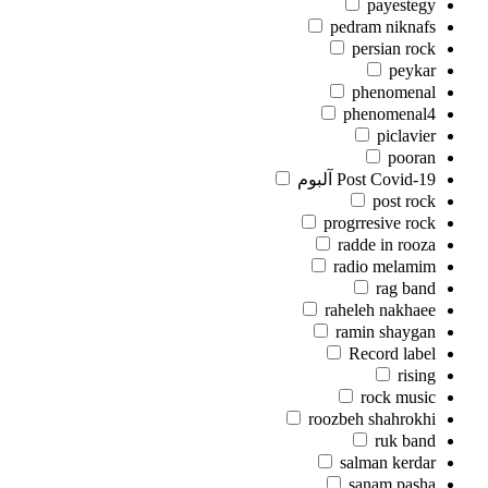
payestegy
pedram niknafs
persian rock
peykar
phenomenal
phenomenal4
piclavier
pooran
Post Covid-19 آلبوم
post rock
progrresive rock
radde in rooza
radio melamim
rag band
raheleh nakhaee
ramin shaygan
Record label
rising
rock music
roozbeh shahrokhi
ruk band
salman kerdar
sanam pasha