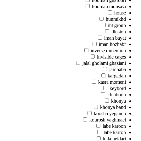
hooman ghafoori
hooman mousavi
house
hunmikhd
iht group
illusion
iman bayat
iman hozhabr
inverse dimention
invisible cages
jalal gholami ghaziani
jambaba
kargadan
kasra momeni
keybord
khiaboon
khonya
khonya band
koosha yeganeh
kourosh yaghmaei
labe karoon
labe karron
leila heidari