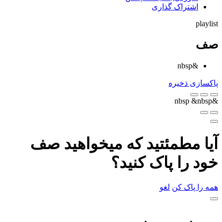
اشتراک گذاری
playlist
صف
&nbsp
پاکسازی
ذخیره
&nbsp
&nbsp
آیا مطمئتید که میخواهید صف
خود را پاک کنید؟
همه را پاک کن
لغو