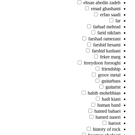
ehsan abedin zadeh
emad ghashami
erfan saadi
far
farhad mehrad
farid nikfam
farshad ramezani
farshid hesami
farshid kashani
fekre marg
fereydoon forooghi
friendship
groov metal
guitarbass
guitarist
habib mohebbian
hadi kiani
haman band
hamed babaei
hamed naseri
haroot
history of rock