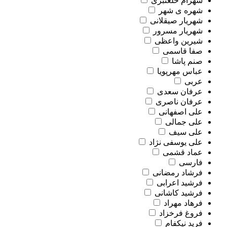
شهرام خلعتبری
شهره ی شهر
شهریار صیقلانی
شهریار مسرور
شیرین واعظی
صفا قاسمی
صنم پاشا
عباس مهرپویا
عربی
عرفان سعدی
عرفان ناصری
علی اصفهانی
علی جمالی
علی سیف
علی یوسفی نژاد
عماد قشمی
فارسی
فرشاد رمضانی
فرشید اعرابی
فرشید کاشانی
فرهاد مهراد
فروغ فرخزاد
فرید نیکفام