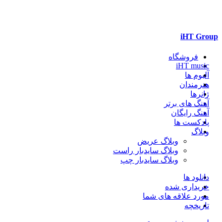
iHT Group
فروشگاه
iHT music
آلبوم ها
هنرمندان
ژانرها
آهنگ های برتر
آهنگ رایگان
پادکست ها
وبلاگ
وبلاگ عریض
وبلاگ سایدبار راست
وبلاگ سایدبار چپ
دانلود ها
خریداری شده
مورد علاقه های شما
تاریخچه