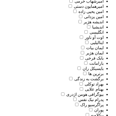
امیرشهاب خرمی
امیرهمایون دستی
امین یحیی زاده
امین یزدانی
اندیشه هژبر
اندیشیا
انگلیسی
اوت آو ناور
ایتالیلیی
ایمان بیات
ایمان هژبر
بابک فرخی
بارامانت
بایسیکل ران
برترین ها
برگشت به زندگی
بهراد توکلی
بهنام علایی
بیوگرافی هومن اژدری
پدرام نیک نفس
پراگرسیو راک
پوران
پیکلاویه