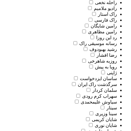
راحله نخعی
رادیو ملامیم
راک استار
راک فارسی
رامین شایگان
رامین مظاهری
رد این روزا
رسانه موسیقی راک
رشید بهبودوف
رضا افشار
روزبه شاهرخی
رویا به پیش
ژاپنی
ساسان ایزدخواست
سرگذشت راک ایران
سلمان کردار
سهراب کرم رودی
سیاوش علیمحمدی
سیتار
سینا وزیری
شایان کریمی
شایان نوری