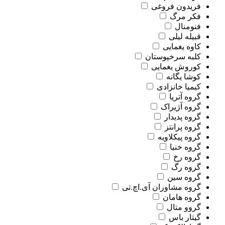
فریدون فروغی
فکر مرگ
فنومنال
قبیله لیلی
کاوه یغمایی
کلبه سرخپوستان
کوروش یغمایی
کوشا یگانه
کیمیا خانزادی
گروه آتریا
گروه آژیراک
گروه پدیدار
گروه پرانتز
گروه پیکلاویه
گروه خنیا
گروه رخ
گروه رگ
گروه سین
گروه مشاوران آی.اچ.تی
گروه هامان
گروو متال
گیتار باس