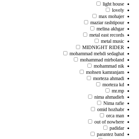
light house
lovely
max mohajer
maziar rashtipour
melina akhgar
metal east records
metal music
MIDNIGHT RIDER
mohammad mehdi sedaghat
mohammad mirboland
mohammad nik
mohsen kamranjam
morteza ahmadi
morteza kd
mr.mp
nima ahmadieh
Nima rafie
omid hozhabr
orca man
out of nowhere
padidar
parantez band