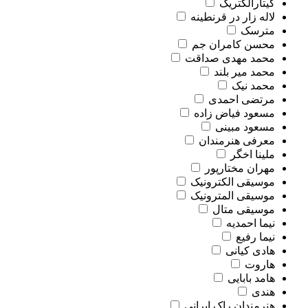
گیتارالکتریک
لاله زار در قرنطینه
مترسک
محسن کامران جم
محمد مهدی صداقت
محمد میر بلند
محمد نیک
مرتضی احمدی
مسعود فیاض زاده
مسعود مبینی
معرفی هنرمندان
ملینا اخگر
مهران مختارپور
موسیقی الکترونیک
موسیقی المترونیک
موسیقی متال
نیما احمدیه
نیما رفیع
هادی کیانی
هاروت
هامد بابایی
هندی
هنرمندان راک ایرانی