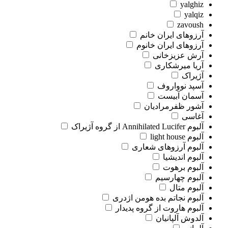
yalghiz
yalqiz
zavoush
آرزوهای ایران خانم
آرزوهای ایران خانوم
آرش عزیزخانی
آریا میرشکاری
آژیراک
آسپد نوواروف
آسمان آبیست
آشور ظفرمرادیان
آغاسی
آلبوم Annihilated Lucifer از گروه آژیراک
آلبوم light house
آلبوم آرزوهای شعاری
آلبوم اندیشیا
آلبوم برهوت
آلبوم چهارسیم
آلبوم متال
آلبوم نجاتم بده هومن اژدری
آلبوم هاروت از گروه پدیدار
آلدوش آلپانیان