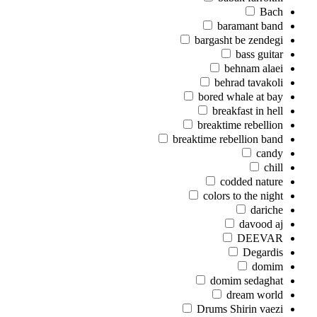
Bach
baramant band
bargasht be zendegi
bass guitar
behnam alaei
behrad tavakoli
bored whale at bay
breakfast in hell
breaktime rebellion
breaktime rebellion band
candy
chill
codded nature
colors to the night
dariche
davood aj
DEEVAR
Degardis
domim
domim sedaghat
dream world
Drums Shirin vaezi