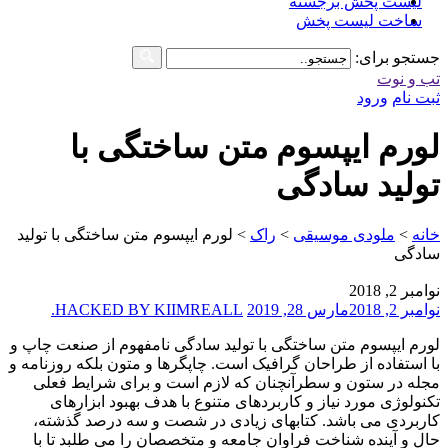
لیست پخش برجسته
ساخت لیست پخش
جستجو برای:
تب و نوت
ثبت نام
ورود
لورم ایپسوم متن ساختگی با
تولید سادگی
خانه
>
ملودی موسیقی
>
راک
>
لورم ایپسوم متن ساختگی با تولید
سادگی
نوامبر 2, 2018
نوامبر 2, 2018
مارس 28, 2019
HACKED BY KIIMREALL.
لورم ایپسوم متن ساختگی با تولید سادگی نامفهوم از صنعت چاپ و
با استفاده از طراحان گرافیک است. چاپگرها و متون بلکه روزنامه و
مجله در ستون و سطرآنچنان که لازم است و برای شرایط فعلی
تکنولوژی مورد نیاز و کاربردهای متنوع با هدف بهبود ابزارهای
کاربردی می باشد. کتابهای زیادی در شصت و سه درصد گذشته،
حال و آینده شناخت فراوان جامعه و متخصصان را می طلبد تا با