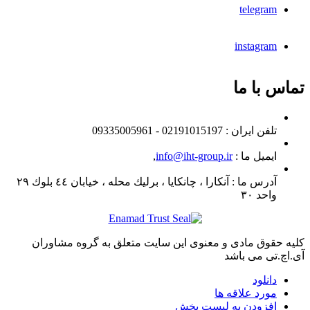
telegram
instagram
تماس با ما
تلفن ايران :
02191015197 - 09335005961
ایمیل ما :
info@iht-group.ir
,
آدرس ما :
آنكارا ، چانكايا ، برليك محله ، خيابان ٤٤ بلوك ٢٩
واحد ٣٠
کلیه حقوق مادی و معنوی این سایت متعلق به گروه مشاوران
آی.اچ.تی می باشد
دانلود
مورد علاقه ها
افزودن به لیست پخش