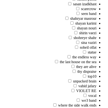
sasan izadkhast
scarecrow
seen band
shahryar masrour
shayan karimi
shayan nouri
shirin vaezi
shohreye shahr
sina vaziri
soheil olfat
statue
the endless way
the last house on the sea
they are alive
thy dispraise
top10
unpacked brain
vahid jafary
VIOLET RE
vocal
we3 band
where the side walk ends