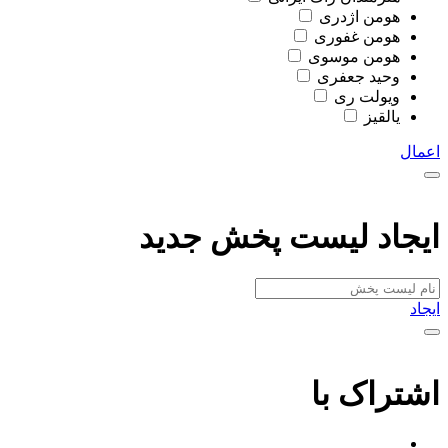
هومن اژدری
هومن غفوری
هومن موسوی
وحید جعفری
ویولت ری
یالقیز
اعمال
ایجاد لیست پخش جدید
ایجاد
اشتراک با