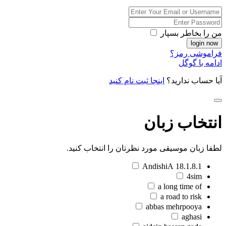
من را بخاطر بسپار
فراموشی رمز؟
ادامه با گوگل
آیا حساب ندارید؟
اینجا ثبت نام کنید
انتخاب زبان
لطفا زبان موسیقی مورد نظرتان را انتخاب کنید.
18.1.8.1 AndishiA
4sim
a long time of
a road to risk
abbas mehrpooya
aghasi