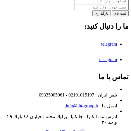
بارگذاری
ما را دنبال کنید:
telegram
instagram
تماس با ما
تلفن ايران :
02191015197 - 09335005961
ایمیل ما :
info@iht-group.ir
,
آدرس ما :
آنكارا ، چانكايا ، برليك محله ، خيابان ٤٤ بلوك ٢٩
واحد ٣٠