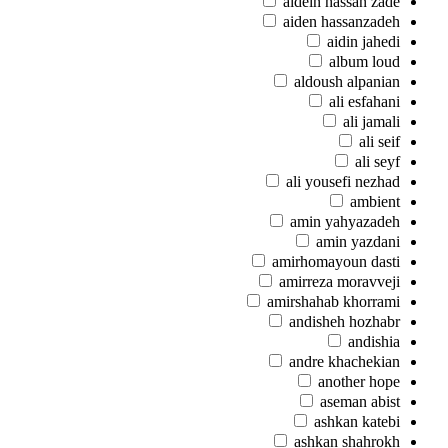
aidein hassan zade
aiden hassanzadeh
aidin jahedi
album loud
aldoush alpanian
ali esfahani
ali jamali
ali seif
ali seyf
ali yousefi nezhad
ambient
amin yahyazadeh
amin yazdani
amirhomayoun dasti
amirreza moravveji
amirshahab khorrami
andisheh hozhabr
andishia
andre khachekian
another hope
aseman abist
ashkan katebi
ashkan shahrokh