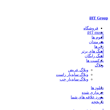
iHT Group
فروشگاه
iHT music
آلبوم ها
هنرمندان
ژانرها
آهنگ های برتر
آهنگ رایگان
پادکست ها
وبلاگ
وبلاگ عریض
وبلاگ سایدبار راست
وبلاگ سایدبار چپ
دانلود ها
خریداری شده
مورد علاقه های شما
تاریخچه