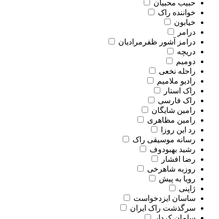
حبیب محبیان
خواننده راک
خیابون
درامر
درامز آشور ظفرمرادیان
دریچه
دومیم
راحله نخعی
رادیو ملامیم
راک استار
راک فارسی
رامین شایگان
رامین مظاهری
رد این روزا
رسانه موسیقی راک
رشید بهبودوف
رضا افشار
روزبه شاهرخی
رویا به پیش
ژاپنی
ساسان ایزدخواست
سرگذشت راک ایران
سلمان کردار