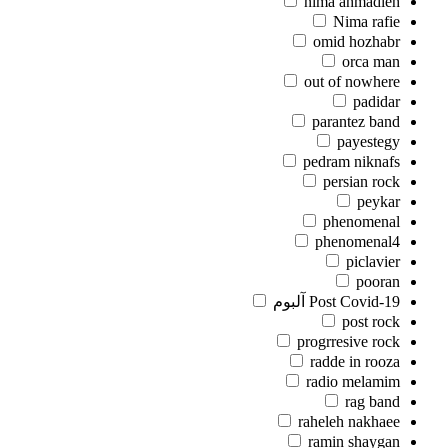
nima ahmadieh
Nima rafie
omid hozhabr
orca man
out of nowhere
padidar
parantez band
payestegy
pedram niknafs
persian rock
peykar
phenomenal
phenomenal4
piclavier
pooran
Post Covid-19 آلبوم
post rock
progrresive rock
radde in rooza
radio melamim
rag band
raheleh nakhaee
ramin shaygan