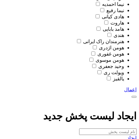
نیما احمدیه
نیما رفیع
هادی کیانی
هاروت
هامد بابایی
هندی
هنرمندان راک ایرانی
هومن اژدری
هومن غفوری
هومن موسوی
وحید جعفری
ویولت ری
یالقیز
اعمال
ایجاد لیست پخش جدید
ایجاد