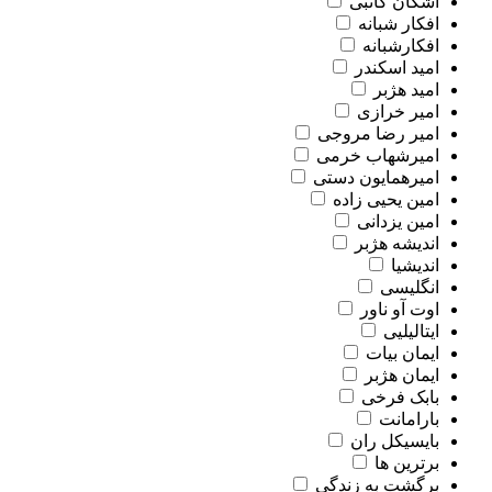
اشکان کاتبی
افکار شبانه
افکارشبانه
امید اسکندر
امید هژبر
امیر خرازی
امیر رضا مروجی
امیرشهاب خرمی
امیرهمایون دستی
امین یحیی زاده
امین یزدانی
اندیشه هژبر
اندیشیا
انگلیسی
اوت آو ناور
ایتالیلیی
ایمان بیات
ایمان هژبر
بابک فرخی
بارامانت
بایسیکل ران
برترین ها
برگشت به زندگی