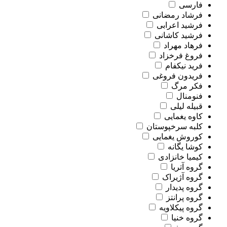
فارسی
فرشاد رمضانی
فرشید اعرابی
فرشید کاشانی
فرهاد مهراد
فروغ فرخزاد
فرید نیکفام
فریدون فروغی
فکر مرگ
فنومنال
قبیله لیلی
کاوه یغمایی
کلبه سرخپوستان
کوروش یغمایی
کوشا یگانه
کیمیا خانزادی
گروه آتریا
گروه آژیراک
گروه پدیدار
گروه پرانتز
گروه پیکلاویه
گروه خنیا