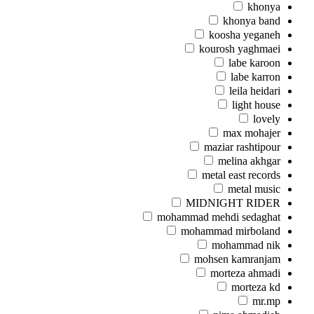
khonya
khonya band
koosha yeganeh
kourosh yaghmaei
labe karoon
labe karron
leila heidari
light house
lovely
max mohajer
maziar rashtipour
melina akhgar
metal east records
metal music
MIDNIGHT RIDER
mohammad mehdi sedaghat
mohammad mirboland
mohammad nik
mohsen kamranjam
morteza ahmadi
morteza kd
mr.mp