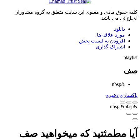
کلیه حقوق مادی و معنوی این سایت متعلق به گروه مشاوران
آی.اچ.تی می باشد
دانلود
مورد علاقه ها
افزودن به لیست پخش
اشتراک گذاری
playlist
صف
&nbsp
پاکسازی
ذخیره
&nbsp
&nbsp
آیا مطمئتید که میخواهید صف