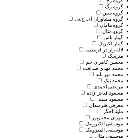
گروه رخ
گروه رگ
گروه سین
گروه مشاوران آی.اچ.تی
گروه هامان
گروو متال
گیتار باس
گیتارالکتریک
لاله زار در قرنطینه
مترسک
محسن کامران جم
محمد مهدی صداقت
محمد میر بلند
محمد نیک
مرتضی احمدی
مسعود فیاض زاده
مسعود مبینی
معرفی هنرمندان
ملینا اخگر
مهران مختارپور
موسیقی الکترونیک
موسیقی المترونیک
موسیقی متال