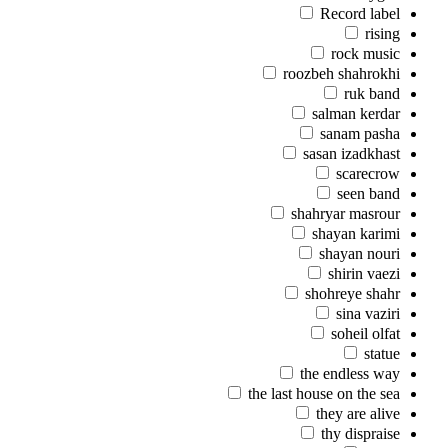
Record label
rising
rock music
roozbeh shahrokhi
ruk band
salman kerdar
sanam pasha
sasan izadkhast
scarecrow
seen band
shahryar masrour
shayan karimi
shayan nouri
shirin vaezi
shohreye shahr
sina vaziri
soheil olfat
statue
the endless way
the last house on the sea
they are alive
thy dispraise