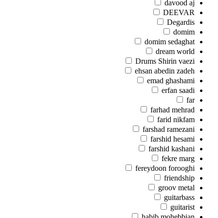
davood aj
DEEVAR
Degardis
domim
domim sedaghat
dream world
Drums Shirin vaezi
ehsan abedin zadeh
emad ghashami
erfan saadi
far
farhad mehrad
farid nikfam
farshad ramezani
farshid hesami
farshid kashani
fekre marg
fereydoon forooghi
friendship
groov metal
guitarbass
guitarist
habib mohebbian