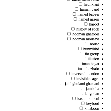
hadi kiani
haman band
hamed babaei
hamed naseri
haroot
history of rock
hooman ghafoori
hooman mousavi
house
hunmikhd
iht group
illusion
iman bayat
iman hozhabr
inverse dimention
invisible cages
jalal gholami ghaziani
jambaba
kargadan
kasra momeni
keybord
khiaboon