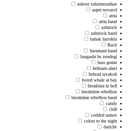
ashoor zafarmoradian
aspet novarof
atria
atria band
azhirock
azhirock band
babak farrokhi
Bach
baramant band
bargasht be zendegi
bass guitar
behnam alaei
behrad tavakoli
bored whale at bay
breakfast in hell
breaktime rebellion
breaktime rebellion band
candy
chill
codded nature
colors to the night
dariche