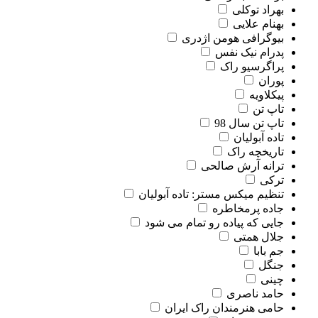
بهراد توکلی
بهنام علایی
بیوگرافی هومن اژدری
پدرام نیک نفس
پراگرسیو راک
پوران
پیکلاویه
تاپ تن
تاپ تن سال 98
تاده آبولیان
تاریخچه راک
ترانه آرش صالحی
ترکی
تنظیم میکس مستر: تاده آبولیان
جاده پرمخاطره
جایی که پیاده رو تمام می شود
جلال همتی
جم بابا
جنگل
چینی
حامد ناصری
حامی هنرمندان راک ایران