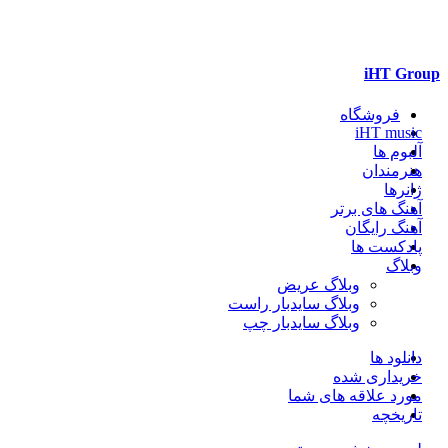
iHT Group
فروشگاه
iHT music
آلبوم ها
هنرمندان
ژانرها
آهنگ های برتر
آهنگ رایگان
پادکست ها
وبلاگ
وبلاگ عریض
وبلاگ سایدبار راست
وبلاگ سایدبار چپ
دانلود ها
خریداری شده
مورد علاقه های شما
تاریخچه