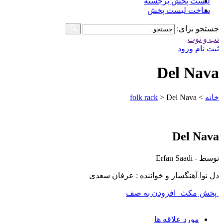
لیست پخش برجسته
ساخت لیست پخش
جستجو برای:
تب و نوت
ثبت نام
ورود
Del Nava
خانه
>
Del Nava
>
folk rack
Del Nava
توسط - Erfan Saadi
دل نوا آهنگساز و خواننده : عرفان سعدی
پخش
مکث
افزودن به صف
مورد علاقه ها