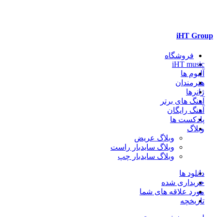
iHT Group
فروشگاه
iHT music
آلبوم ها
هنرمندان
ژانرها
آهنگ های برتر
آهنگ رایگان
پادکست ها
وبلاگ
وبلاگ عریض
وبلاگ سایدبار راست
وبلاگ سایدبار چپ
دانلود ها
خریداری شده
مورد علاقه های شما
تاریخچه