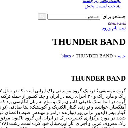
لیست پخش برجسته
ساخت لیست پخش
جستجو برای:
تب و نوت
ثبت نام
ورود
THUNDER BAND
خانه
>
THUNDER BAND
>
blues
THUNDER BAND
راک و هارد راک و ۳۰ اجرای زنده در ایران و چند کشور
گروه در ابتدا سبک تلفیقی کانتری-راک و تمام به زبان انگلیسی بود که 
آهنگساز، خواننده و نوازنده گیتار الکتریک و آکوستیک) بیتا صادقی (نوا
گیتار بیس) آیدین انزابی پور (نوازنده درامز و مهندس ضبط) اعضای قب
شدید در مورد برگزاری کنسرت راک در ایران، این گروه تاکنون موفق به