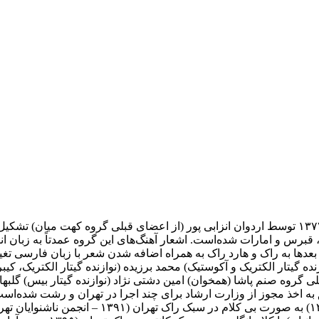
گروه موسیقی تُندَر، یک گروه موسیقی راک ایرانی است که در سال ۱۳۷۷ توسط اردوان انزابی پور (از 
 از جمله ترکیه، قبرس و امارات شده‌است. اشعار آهنگ‌های این گروه عمدتاً به
بعدها به راک و هارد راک به همراه اضافه شدن شعر با زبان فارسی تغییر
زنده گیتار الکتریک و آکوستیک) محمد برزیده (نوازنده گیتار الکتریک، کی
لی گروه صنم پاشا (همخوان) امین دشتی نژاد (نوازنده گیتار بیس) گلبه
 اخذ مجوز از وزارت ارشاد برای چند اجرا در تهران و رشت شده‌است. گ