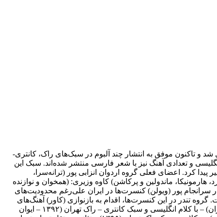
اعضای قبلی گروه کهت میان) تشکیل شد و تاکنون موفق به انتشار چند آلبوم در سبک‌های راک، کانتری-
 زبان انگلیسی و تعدادی آهنگ نیز با شعر فارسی منتشر شده‌اند. سبک این
 پیدا کرد. اعضای فعلی گروه اردوان انزابی پور (ترانه‌سرا،
برد، هارمونیکا، ماندولین و پرکاشن) کاوه وزیری: (همخوان و نوازنده
ار سرانجام پور (ویولن) کنسرت‌ها در ایران علی‌رغم محدودیت‌های
روه تندر در این کنسرت‌ها، اقدام به بازنوازی (کاور) آهنگ‌های
راک معروف غربی و اجرای آثار اوریجینال خود کرده‌است. رشت (۱۳۷۸) به صورت بی کلام در سبک راک تهران (۱۳۹۱ – انجمن ناشنوایان تهران) – با کلام انگلیسی و سبک کانتری – راک تهران (۱۳۹۲ – ایوان