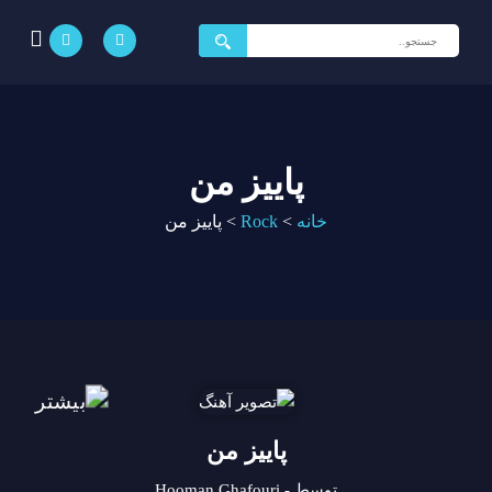
جستجو
برای:
پاییز من
خانه
>
Rock
>
پاییز من
پاییز من
توسط - Hooman Ghafouri