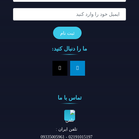
ما را دنبال کنید:
تماس با ما
تلفن ايران :
02191015197 - 09335005961