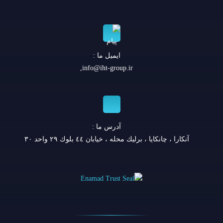
ایمیل ما :
,
info@iht-group.ir
آدرس ما :
آنكارا ، چانكايا ، برليك محله ، خيابان ٤٤ بلوك ٢٩ واحد ٣٠