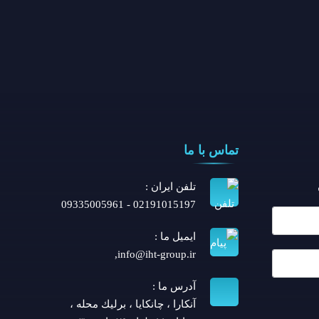
تماس با ما
تلفن ايران :
02191015197 - 09335005961
ایمیل ما :
,
info@iht-group.ir
آدرس ما :
آنكارا ، چانكايا ، برليك محله ،