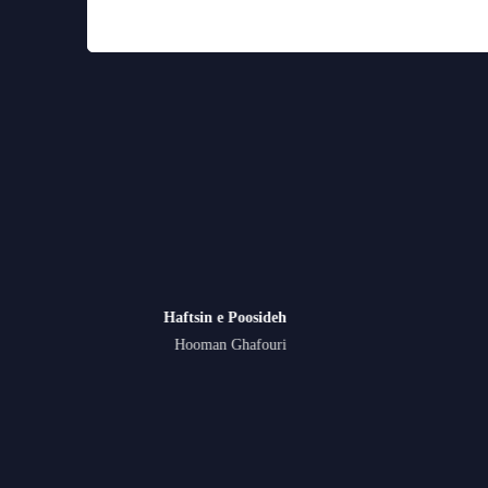
ll
Haftsin e Poosideh
iA
Hooman Ghafouri