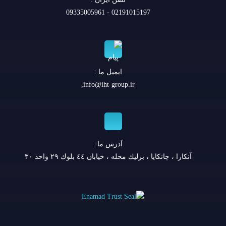
02191015197 - 09335005961
ایمیل ما :
,
info@iht-group.ir
آدرس ما :
آنكارا ، چانكايا ، برليك محله ، خيابان ٤٤ بلوك ٢٩ واحد ٣٠