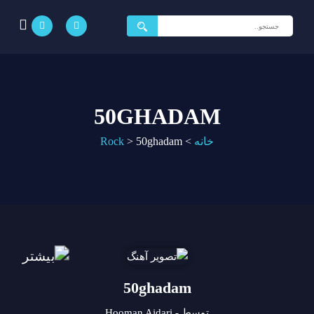
جستجو
برای:
50GHADAM
خانه
>
50ghadam
>
Rock
50ghadam
توسط - Hooman Ajdari