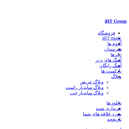
iHT Group
فروشگاه
iHT music
آلبوم ها
هنرمندان
ژانرها
آهنگ های برتر
آهنگ رایگان
پادکست ها
وبلاگ
وبلاگ عریض
وبلاگ سایدبار راست
وبلاگ سایدبار چپ
دانلود ها
خریداری شده
مورد علاقه های شما
تاریخچه