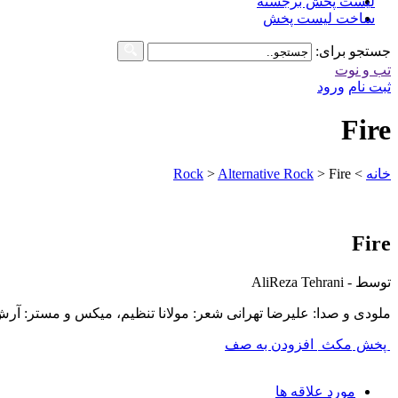
لیست پخش برجسته
ساخت لیست پخش
جستجو برای:
تب و نوت
ثبت نام
ورود
Fire
خانه
>
Fire
>
Alternative Rock
>
Rock
Fire
توسط - AliReza Tehrani
ملودی و صدا: علیرضا تهرانی شعر: مولانا تنظیم، میکس و مستر: آرش
پخش
مکث
افزودن به صف
مورد علاقه ها