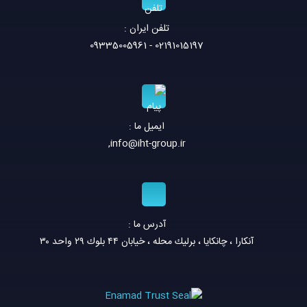
تلفن ايران :
02191015197 - 09335005961
ایمیل ما :
,
info@iht-group.ir
آدرس ما :
آنكارا ، چانكايا ، برليك محله ، خيابان ٤٤ بلوك ٢٩ واحد ٣٠