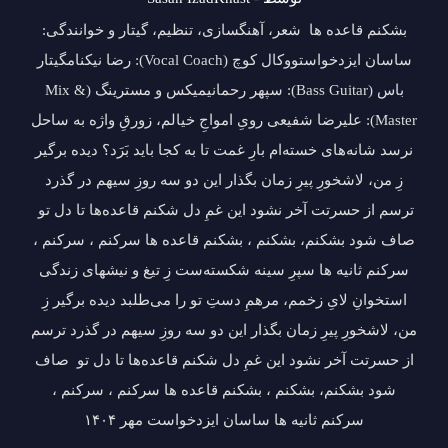
بشکنم قاعده ها شعر، آهنگسازی، تنظیم، گیتار و خوانندگی:
ساسان ایزدخواستووکال کوچ (Vocal Coach): رضا نیکنامگیتار
باس (Bass Guitar): سپهر رحمانیمیکس و مسترینگ (Mix &
Master): علیرضا شفیعی رویِ امواجِ خیالم، زورقِ واژه به ساحل
نرسد شانه‌های خسته‌ام بارِ غمت تا به کجا باید بَرَد؟ دیده برگیر
زِ من، لاشخورِ پیرِ زمان بگذار این دو سه روزِ سیهم در گذرد
ترسم از حسرتت آخر نشود این غمِ دل شکنم قاعده‌ها تا دل تو
صاف شود بشکنم‌، بشکنم ، بشکنم قاعده ها سرکنم ، سرکنم ،
سرکنم ثانیه ها سپرِ سینه شکسته‌ست زِ تیغ و نیشهای زندگی
استخوانِ لایِ زخمم، مرهمِ دستِ تو را می‌طلبد دیده برگیر زِ
من، لاشخورِ پیرِ زمان بگذار این دو سه روزِ سیهم در گذرد ترسم
از حسرتت آخر نشود این غمِ دل شکنم قاعده‌ها تا دل تو صاف
شود بشکنم‌، بشکنم ، بشکنم قاعده ها سرکنم ، سرکنم ،
سرکنم ثانیه ها ساسان ایزدخواست مهر ۱۴۰۴