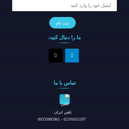
ما را دنبال کنید:
تماس با ما
تلفن ايران :
02191015197 - 09335005961