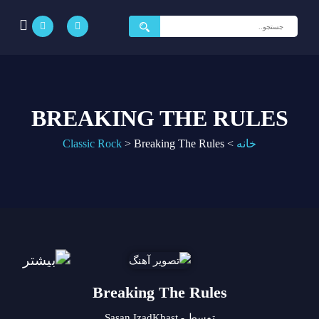
جستجو
برای:
BREAKING THE RULES
خانه
>
Breaking The Rules
>
Classic Rock
Breaking The Rules
توسط - Sasan IzadKhast