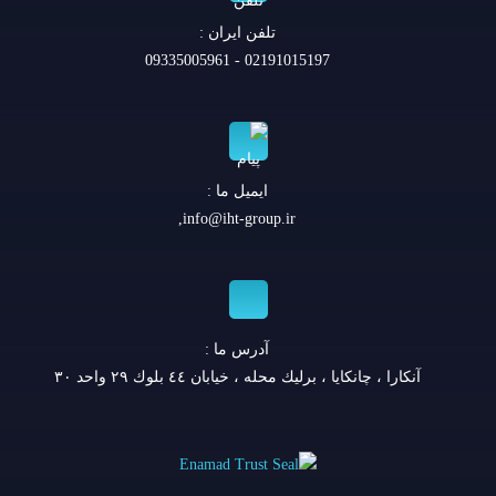
تلفن ايران :
02191015197 - 09335005961
ایمیل ما :
,
info@iht-group.ir
آدرس ما :
آنكارا ، چانكايا ، برليك محله ، خيابان ٤٤ بلوك ٢٩ واحد ٣٠