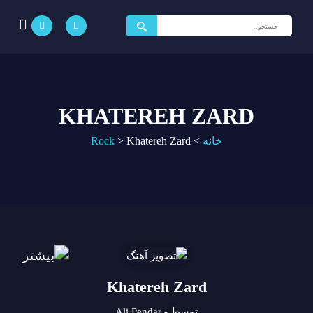
جستجو
برای:
KHATEREH ZARD
خانه
>
Khatereh Zard
>
Rock
Khatereh Zard
توسط - Ali Pendar