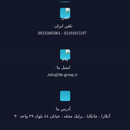
تلفن ايران :
02191015197 - 09335005961
ایمیل ما :
,
info@iht-group.ir
آدرس ما :
آنكارا ، چانكايا ، برليك محله ، خيابان ٤٤ بلوك ٢٩ واحد ٣٠