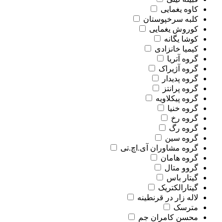
کاوه یغمایی
کلبه سرخپوستان
کوروش یغمایی
کوشا یگانه
کیمیا خانزادی
گروه آتریا
گروه آژیراک
گروه پدیدار
گروه پرانتز
گروه پیکلاویه
گروه خنیا
گروه رخ
گروه رگ
گروه سین
گروه مشاوران آی.اچ.تی
گروه هامان
گروو متال
گیتار باس
گیتارالکتریک
لاله زار در قرنطینه
مترسک
محسن کامران جم