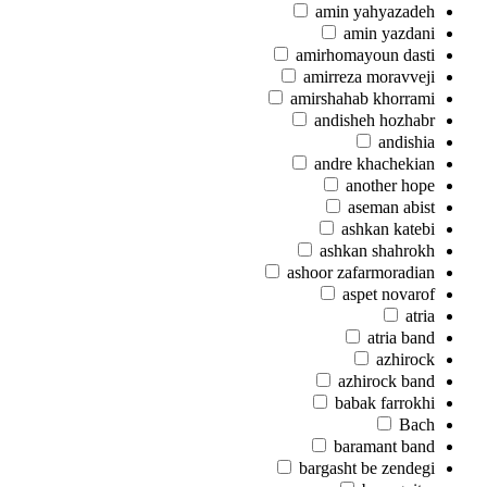
amin yahyazadeh
amin yazdani
amirhomayoun dasti
amirreza moravveji
amirshahab khorrami
andisheh hozhabr
andishia
andre khachekian
another hope
aseman abist
ashkan katebi
ashkan shahrokh
ashoor zafarmoradian
aspet novarof
atria
atria band
azhirock
azhirock band
babak farrokhi
Bach
baramant band
bargasht be zendegi