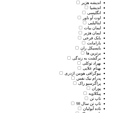
اندیشه هژبر
اندیشیا
انگلیسی
اوت آو ناور
ایتالیلیی
ایمان بیات
ایمان هژبر
بابک فرخی
بارامانت
بایسیکل ران
برترین ها
برگشت به زندگی
بهراد توکلی
بهنام علایی
بیوگرافی هومن اژدری
پدرام نیک نفس
پراگرسیو راک
پوران
پیکلاویه
تاپ تن
تاپ تن سال 98
تاده آبولیان