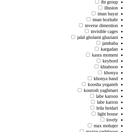
iht group
illusion
iman bayat
iman hozhabr
inverse dimention
invisible cages
jalal gholami ghaziani
jambaba
kargadan
kasra momeni
keybord
khiaboon
khonya
khonya band
koosha yeganeh
kourosh yaghmaei
labe karoon
labe karron
leila heidari
light house
lovely
max mohajer
maziar rashtipour