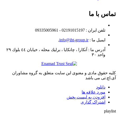
تماس با ما
تلفن ايران :
02191015197 - 09335005961
ایمیل ما :
info@iht-group.ir
,
آدرس ما :
آنكارا ، چانكايا ، برليك محله ، خيابان ٤٤ بلوك ٢٩
واحد ٣٠
کلیه حقوق مادی و معنوی این سایت متعلق به گروه مشاوران
آی.اچ.تی می باشد
دانلود
مورد علاقه ها
افزودن به لیست پخش
اشتراک گذاری
playlist