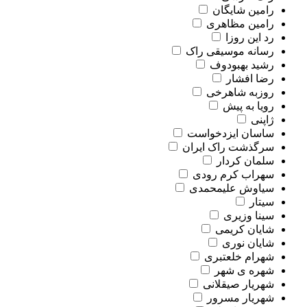
رامین شایگان
رامین مظاهری
رد این روزا
رسانه موسیقی راک
رشید بهبودوف
رضا افشار
روزبه شاهرخی
رویا به پیش
ژاپنی
ساسان ایزدخواست
سرگذشت راک ایران
سلمان کردار
سهراب کرم رودی
سیاوش علیمحمدی
سیتار
سینا وزیری
شایان کریمی
شایان نوری
شهرام خلعتبری
شهره ی شهر
شهریار صیقلانی
شهریار مسرور