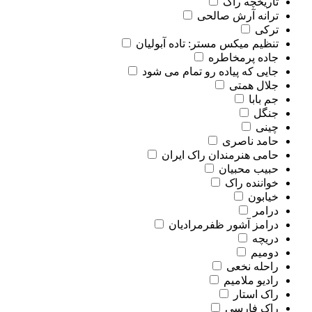
تاریخچه راک
ترانه آرش صالحی
ترکی
تنظیم میکس مستر: تاده آبولیان
جاده پرمخاطره
جایی که پیاده رو تمام می شود
جلال همتی
جم بابا
جنگل
چینی
حامد ناصری
حامی هنرمندان راک ایران
حبیب محبیان
خواننده راک
خیابون
درامر
درامز آشور ظفرمرادیان
دریچه
دومیم
راحله نخعی
رادیو ملامیم
راک استار
راک فارسی