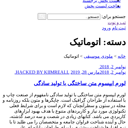
لیست پخش برجسته
ساخت لیست پخش
جستجو برای:
تب و نوت
ثبت نام
ورود
دسته: اتوماتیک
خانه
>
ملودی موسیقی
>
اتوماتیک
نوامبر 2, 2018
نوامبر 2, 2018
مارس 28, 2019
HACKED BY KIIMREALL.
لورم ایپسوم متن ساختگی با تولید سادگی
لورم ایپسوم متن ساختگی با تولید سادگی نامفهوم از صنعت چاپ و
با استفاده از طراحان گرافیک است. چاپگرها و متون بلکه روزنامه و
مجله در ستون و سطرآنچنان که لازم است و برای شرایط فعلی
تکنولوژی مورد نیاز و کاربردهای متنوع با هدف بهبود ابزارهای
کاربردی می باشد. کتابهای زیادی در شصت و سه درصد گذشته،
حال و آینده شناخت فراوان جامعه و متخصصان را می طلبد تا با
نرم افزارها شناخت بیشتری را برای طراحان رایانه ای علی