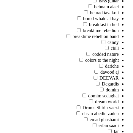
bass guitar
behnam alaei
behrad tavakoli
bored whale at bay
breakfast in hell
breaktime rebellion
breaktime rebellion band
candy
chill
codded nature
colors to the night
dariche
davood aj
DEEVAR
Degardis
domim
domim sedaghat
dream world
Drums Shirin vaezi
ehsan abedin zadeh
emad ghashami
erfan saadi
far