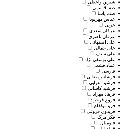
شیرین واعظی
صفا قاسمی
صنم پاشا
عباس مهرپویا
عربی
عرفان سعدی
عرفان ناصری
علی اصفهانی
علی جمالی
علی سیف
علی یوسفی نژاد
عماد قشمی
فارسی
فرشاد رمضانی
فرشید اعرابی
فرشید کاشانی
فرهاد مهراد
فروغ فرخزاد
فرید نیکفام
فریدون فروغی
فکر مرگ
فنومنال
قبیله لیلی