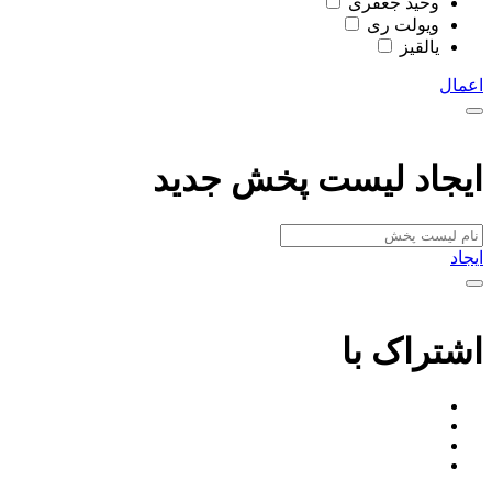
وحید جعفری
ویولت ری
یالقیز
اعمال
ایجاد لیست پخش جدید
ایجاد
اشتراک با