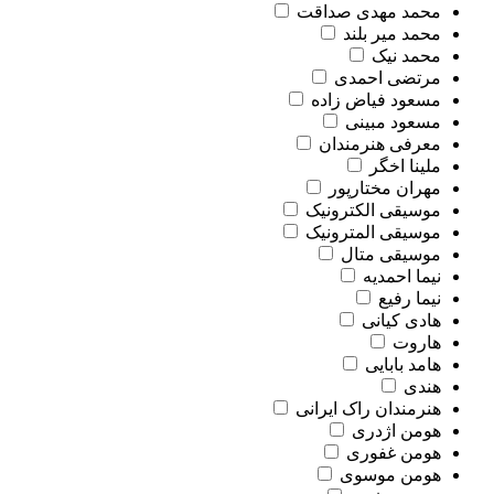
محمد مهدی صداقت
محمد میر بلند
محمد نیک
مرتضی احمدی
مسعود فیاض زاده
مسعود مبینی
معرفی هنرمندان
ملینا اخگر
مهران مختارپور
موسیقی الکترونیک
موسیقی المترونیک
موسیقی متال
نیما احمدیه
نیما رفیع
هادی کیانی
هاروت
هامد بابایی
هندی
هنرمندان راک ایرانی
هومن اژدری
هومن غفوری
هومن موسوی