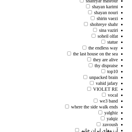
shahryar masrour
shayan karimi
shayan nouri
shirin vaezi
shohreye shahr
sina vaziri
soheil olfat
statue
the endless way
the last house on the sea
they are alive
thy dispraise
top10
unpacked brain
vahid jafary
VIOLET RE
vocal
we3 band
where the side walk ends
yalghiz
yalqiz
zavoush
آرزوهای ایران خانم