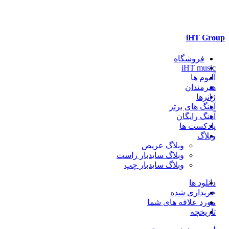
iHT Group
فروشگاه
iHT music
آلبوم ها
هنرمندان
ژانرها
آهنگ های برتر
آهنگ رایگان
پادکست ها
وبلاگ
وبلاگ عریض
وبلاگ سایدبار راست
وبلاگ سایدبار چپ
دانلود ها
خریداری شده
مورد علاقه های شما
تاریخچه