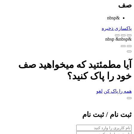
صف
&nbsp
پاکسازی
ذخیره
&nbsp
&nbsp
آیا مطمئتید که میخواهید صف
خود را پاک کنید؟
همه را پاک کن
لغو
ثبت نام / ثبت نام