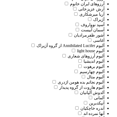
آرزوهای ایران خانوم
آرش عزیزخانی
آریا میرشکاری
آژیراک
آسپد نوواروف
آسمان آبیست
آشور ظفرمرادیان
آغاسی
آلبوم Annihilated Lucifer از گروه آژیراک
آلبوم light house
آلبوم آرزوهای شعاری
آلبوم اندیشیا
آلبوم برهوت
آلبوم چهارسیم
آلبوم متال
آلبوم نجاتم بده هومن اژدری
آلبوم هاروت از گروه پدیدار
آلدوش آلپانیان
آلمانی
آنپکدبرین
آندره خاچکیان
آنها نمرده اند