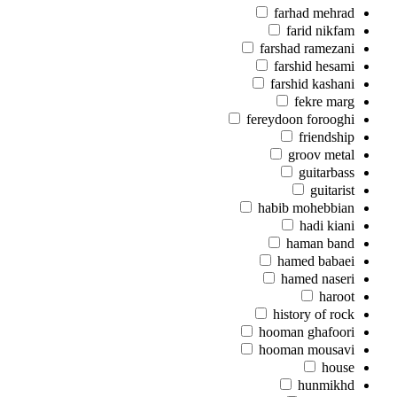
farhad mehrad
farid nikfam
farshad ramezani
farshid hesami
farshid kashani
fekre marg
fereydoon forooghi
friendship
groov metal
guitarbass
guitarist
habib mohebbian
hadi kiani
haman band
hamed babaei
hamed naseri
haroot
history of rock
hooman ghafoori
hooman mousavi
house
hunmikhd