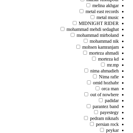
melina akhgar
metal east records
metal music
MIDNIGHT RIDER
mohammad mehdi sedaghat
mohammad mirboland
mohammad nik
mohsen kamranjam
morteza ahmadi
morteza kd
mr.mp
nima ahmadieh
Nima rafie
omid hozhabr
orca man
out of nowhere
padidar
parantez band
payestegy
pedram niknafs
persian rock
peykar