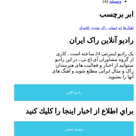
وسیله
(4)
ابر برچسب
آهنگ ها
اتو
انسانی
راک
ملودی
کلاسیک
رادیو آنلاین راک ایران
یک رادیو اینترنتی 24 ساعته است , کاری
از گروه مشاوران آی.اچ.تی , در این رادیو
میتوانید از اخبار و فعالیت های هنرمندان
راک و متال ایرانی مطلع شوید و آهنگ های
آنها را بشنوید.
رادیو آنلاین
براي اطلاع از اخبار اينجا را كليك كنيد
صفحه اصلی