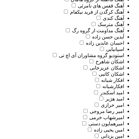
آهنگ قفس های نامرئی
آهنگ کرگدن از فرید نیکفام
آهنگ کندی
آهنگ مترسک
آهنگ مداومت از گروه رگ
آیدین حسن زاده
احسان عابدین زاده
اسپانیایی
استودیو گروه مشاوران آی اچ تی
اشکان شاهرخ
اشکان عزیزخانی
اشکان کاتبی
افکار شبانه
افکارشبانه
امید اسکندر
امید هژبر
امیر خرازی
امیر رضا مروجی
امیرشهاب خرمی
امیرهمایون دستی
امین یحیی زاده
امین یزدانی