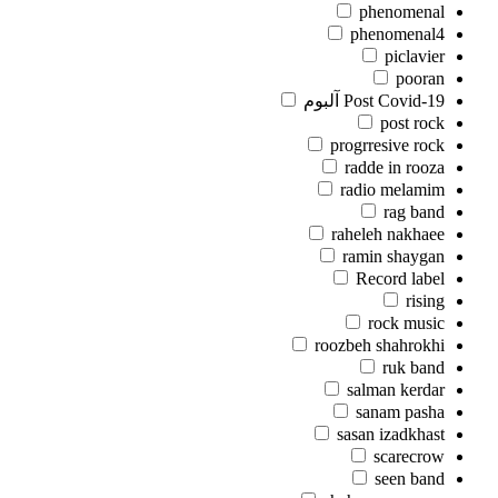
phenomenal
phenomenal4
piclavier
pooran
Post Covid-19 آلبوم
post rock
progrresive rock
radde in rooza
radio melamim
rag band
raheleh nakhaee
ramin shaygan
Record label
rising
rock music
roozbeh shahrokhi
ruk band
salman kerdar
sanam pasha
sasan izadkhast
scarecrow
seen band