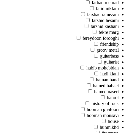
farhad mehrad
farid nikfam
farshad ramezani
farshid hesami
farshid kashani
fekre marg
fereydoon forooghi
friendship
groov metal
guitarbass
guitarist
habib mohebbian
hadi kiani
haman band
hamed babaei
hamed naseri
haroot
history of rock
hooman ghafoori
hooman mousavi
house
hunmikhd