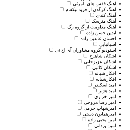
آهنگ قفس های نامرئی
آهنگ کرگدن از فرید نیکفام
آهنگ کندی
آهنگ مترسک
آهنگ مداومت از گروه رگ
آیدین حسن زاده
احسان عابدین زاده
اسپانیایی
استودیو گروه مشاوران آی اچ تی
اشکان شاهرخ
اشکان عزیزخانی
اشکان کاتبی
افکار شبانه
افکارشبانه
امید اسکندر
امید هژبر
امیر خرازی
امیر رضا مروجی
امیرشهاب خرمی
امیرهمایون دستی
امین یحیی زاده
امین یزدانی