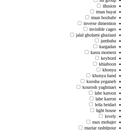
iht group
illusion
iman bayat
iman hozhabr
inverse dimention
invisible cages
jalal gholami ghaziani
jambaba
kargadan
kasra momeni
keybord
khiaboon
khonya
khonya band
koosha yeganeh
kourosh yaghmaei
labe karoon
labe karron
leila heidari
light house
lovely
max mohajer
maziar rashtipour