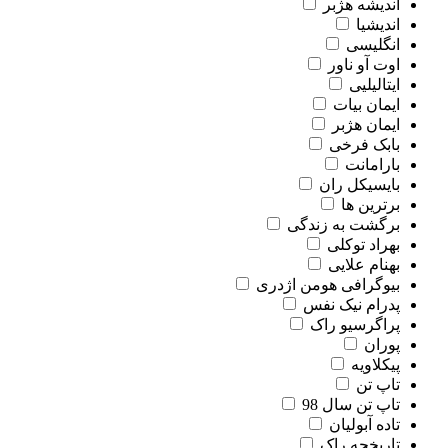
اندیشه هژبر
اندیشیا
انگلیسی
اوت آو ناور
ایتالیلیی
ایمان بیات
ایمان هژبر
بابک فرخی
بارامانت
بایسیکل ران
برترین ها
برگشت به زندگی
بهراد توکلی
بهنام علایی
بیوگرافی هومن اژدری
پدرام نیک نفس
پراگرسیو راک
پوران
پیکلاویه
تاپ تن
تاپ تن سال 98
تاده آبولیان
تاریخچه راک