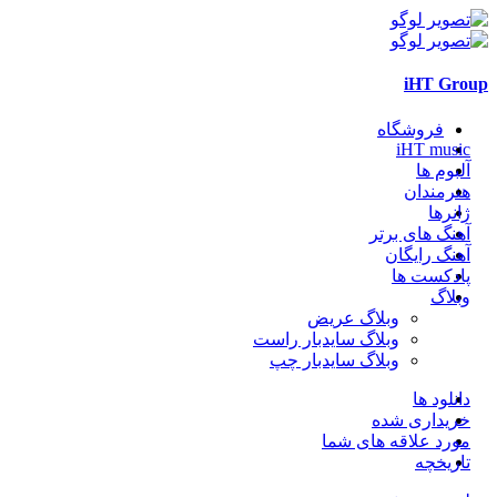
iHT Group
فروشگاه
iHT music
آلبوم ها
هنرمندان
ژانرها
آهنگ های برتر
آهنگ رایگان
پادکست ها
وبلاگ
وبلاگ عریض
وبلاگ سایدبار راست
وبلاگ سایدبار چپ
دانلود ها
خریداری شده
مورد علاقه های شما
تاریخچه