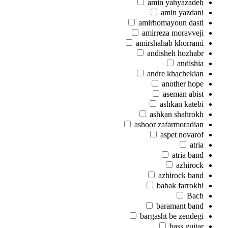
amin yahyazadeh
amin yazdani
amirhomayoun dasti
amirreza moravveji
amirshahab khorrami
andisheh hozhabr
andishia
andre khachekian
another hope
aseman abist
ashkan katebi
ashkan shahrokh
ashoor zafarmoradian
aspet novarof
atria
atria band
azhirock
azhirock band
babak farrokhi
Bach
baramant band
bargasht be zendegi
bass guitar