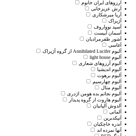
آرزوهای ایران خانوم
آرش عزیزخانی
آریا میرشکاری
آژیراک
آسپد نوواروف
آسمان آبیست
آشور ظفرمرادیان
آغاسی
آلبوم Annihilated Lucifer از گروه آژیراک
آلبوم light house
آلبوم آرزوهای شعاری
آلبوم اندیشیا
آلبوم برهوت
آلبوم چهارسیم
آلبوم متال
آلبوم نجاتم بده هومن اژدری
آلبوم هاروت از گروه پدیدار
آلدوش آلپانیان
آلمانی
آنپکدبرین
آندره خاچکیان
آنها نمرده اند