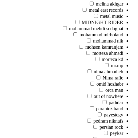
melina akhgar
metal east records
metal music
MIDNIGHT RIDER
mohammad mehdi sedaghat
mohammad mirboland
mohammad nik
mohsen kamranjam
morteza ahmadi
morteza kd
mr.mp
nima ahmadieh
Nima rafie
omid hozhabr
orca man
out of nowhere
padidar
parantez band
payestegy
pedram niknafs
persian rock
peykar