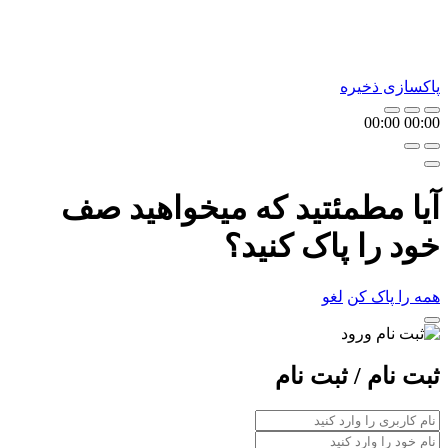
پاکسازی
ذخیره
00:00
00:00
آیا مطمئتید که میخواهید صف
خود را پاک کنید؟
همه را پاک کن
لغو
ثبت نام / ثبت نام