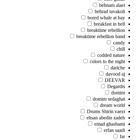
behnam alaei
behrad tavakoli
bored whale at bay
breakfast in hell
breaktime rebellion
breaktime rebellion band
candy
chill
codded nature
colors to the night
dariche
davood aj
DEEVAR
Degardis
domim
domim sedaghat
dream world
Drums Shirin vaezi
ehsan abedin zadeh
emad ghashami
erfan saadi
far