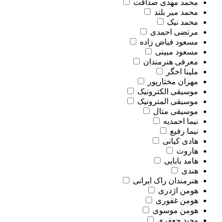
محمد مهدی صداقت
محمد میر بلند
محمد نیک
مرتضی احمدی
مسعود فیاض زاده
مسعود مبینی
معرفی هنرمندان
ملینا اخگر
مهران مختارپور
موسیقی الکترونیک
موسیقی المترونیک
موسیقی متال
نیما احمدیه
نیما رفیع
هادی کیانی
هاروت
هامد بابایی
هندی
هنرمندان راک ایرانی
هومن اژدری
هومن غفوری
هومن موسوی
وحید جعفری