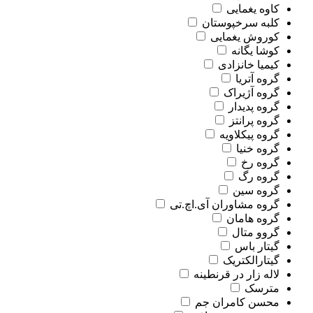
کاوه یغمایی
کلبه سرخپوستان
کوروش یغمایی
کوشا یگانه
کیمیا خانزادی
گروه آتریا
گروه آژیراک
گروه پدیدار
گروه پرانتز
گروه پیکلاویه
گروه خنیا
گروه رخ
گروه رگ
گروه سین
گروه مشاوران آی.اچ.تی
گروه هامان
گروو متال
گیتار باس
گیتارالکتریک
لاله زار در قرنطینه
مترسک
محسن کامران جم