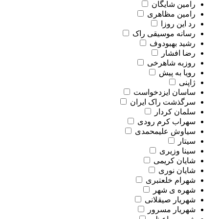
رامین شایگان
رامین مظاهری
رد این روزا
رسانه موسیقی راک
رشید بهبودوف
رضا افشار
روزبه شاهرخی
رویا به پیش
ژاپنی
ساسان ایزدخواست
سرگذشت راک ایران
سلمان کردار
سهراب کرم رودی
سیاوش علیمحمدی
سیتار
سینا وزیری
شایان کریمی
شایان نوری
شهرام خلعتبری
شهره ی شهر
شهریار صیقلانی
شهریار مسرور