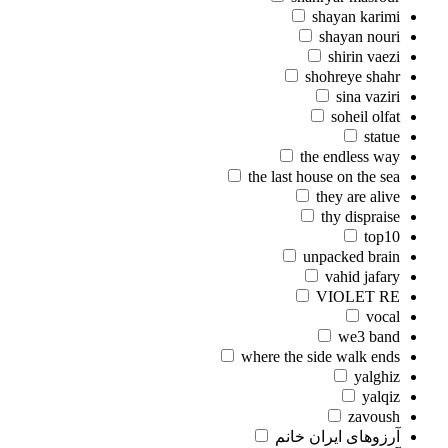
shayan karimi
shayan nouri
shirin vaezi
shohreye shahr
sina vaziri
soheil olfat
statue
the endless way
the last house on the sea
they are alive
thy dispraise
top10
unpacked brain
vahid jafary
VIOLET RE
vocal
we3 band
where the side walk ends
yalghiz
yalqiz
zavoush
آرزوهای ایران خانم