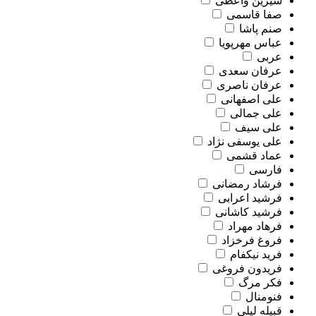
شیرین واعظی
صفا قاسمی
صنم پاشا
عباس مهرپویا
عربی
عرفان سعدی
عرفان ناصری
علی اصفهانی
علی جمالی
علی سیف
علی یوسفی نژاد
عماد قشمی
فارسی
فرشاد رمضانی
فرشید اعرابی
فرشید کاشانی
فرهاد مهراد
فروغ فرخزاد
فرید نیکفام
فریدون فروغی
فکر مرگ
فنومنال
قبیله لیلی