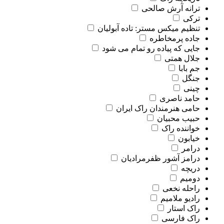
ترانه آرش صالحی
ترکی
تنظیم میکس مستر: تاده آبولیان
جاده پرمخاطره
جایی که پیاده رو تمام می شود
جلال همتی
جم بابا
جنگل
چینی
حامد ناصری
حامی هنرمندان راک ایران
حبیب محبیان
خواننده راک
خیابون
درامر
درامز آشور ظفرمرادیان
دریچه
دومیم
راحله نخعی
رادیو ملامیم
راک استار
راک فارسی