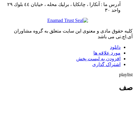
آدرس ما :
آنكارا ، چانكايا ، برليك محله ، خيابان ٤٤ بلوك ٢٩
واحد ٣٠
کلیه حقوق مادی و معنوی این سایت متعلق به گروه مشاوران
آی.اچ.تی می باشد
دانلود
مورد علاقه ها
افزودن به لیست پخش
اشتراک گذاری
playlist
صف