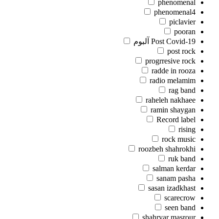
phenomenal
phenomenal4
piclavier
pooran
Post Covid-19 آلبوم
post rock
progrresive rock
radde in rooza
radio melamim
rag band
raheleh nakhaee
ramin shaygan
Record label
rising
rock music
roozbeh shahrokhi
ruk band
salman kerdar
sanam pasha
sasan izadkhast
scarecrow
seen band
shahryar masrour