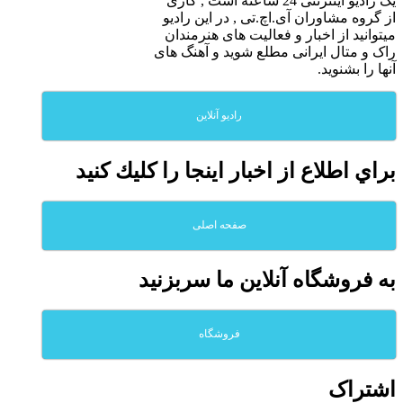
یک رادیو اینترنتی 24 ساعته است , کاری
از گروه مشاوران آی.اچ.تی , در این رادیو
میتوانید از اخبار و فعالیت های هنرمندان
راک و متال ایرانی مطلع شوید و آهنگ های
آنها را بشنوید.
رادیو آنلاین
براي اطلاع از اخبار اينجا را كليك كنيد
صفحه اصلی
به فروشگاه آنلاين ما سربزنيد
فروشگاه
اشتراک