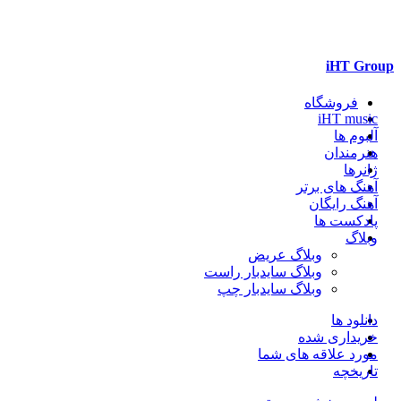
iHT Group
فروشگاه
iHT music
آلبوم ها
هنرمندان
ژانرها
آهنگ های برتر
آهنگ رایگان
پادکست ها
وبلاگ
وبلاگ عریض
وبلاگ سایدبار راست
وبلاگ سایدبار چپ
دانلود ها
خریداری شده
مورد علاقه های شما
تاریخچه