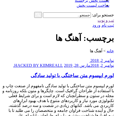
لیست پخش برجسته
ساخت لیست پخش
جستجو برای:
تب و نوت
ثبت نام
ورود
برچسب: آهنگ ها
خانه
>
آهنگ ها
نوامبر 2, 2018
نوامبر 2, 2018
مارس 28, 2019
HACKED BY KIIMREALL.
لورم ایپسوم متن ساختگی با تولید سادگی
لورم ایپسوم متن ساختگی با تولید سادگی نامفهوم از صنعت چاپ و
با استفاده از طراحان گرافیک است. چاپگرها و متون بلکه روزنامه و
مجله در ستون و سطرآنچنان که لازم است و برای شرایط فعلی
تکنولوژی مورد نیاز و کاربردهای متنوع با هدف بهبود ابزارهای
کاربردی می باشد. کتابهای زیادی در شصت و سه درصد گذشته،
حال و آینده شناخت فراوان جامعه و متخصصان را می طلبد تا با
نرم افزارها شناخت بیشتری را برای طراحان رایانه ای علی