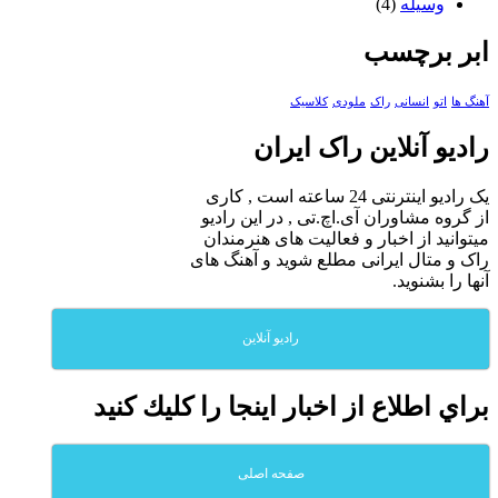
وسیله
(4)
ابر برچسب
آهنگ ها
اتو
انسانی
راک
ملودی
کلاسیک
رادیو آنلاین راک ایران
یک رادیو اینترنتی 24 ساعته است , کاری
از گروه مشاوران آی.اچ.تی , در این رادیو
میتوانید از اخبار و فعالیت های هنرمندان
راک و متال ایرانی مطلع شوید و آهنگ های
آنها را بشنوید.
رادیو آنلاین
براي اطلاع از اخبار اينجا را كليك كنيد
صفحه اصلی