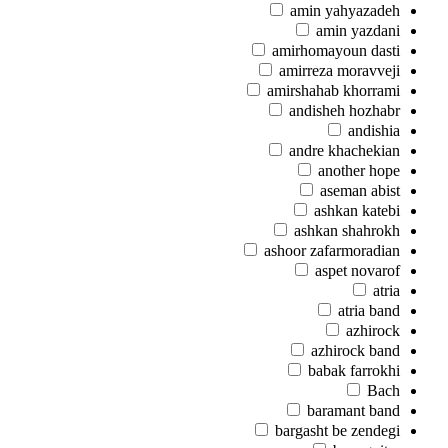
amin yahyazadeh
amin yazdani
amirhomayoun dasti
amirreza moravveji
amirshahab khorrami
andisheh hozhabr
andishia
andre khachekian
another hope
aseman abist
ashkan katebi
ashkan shahrokh
ashoor zafarmoradian
aspet novarof
atria
atria band
azhirock
azhirock band
babak farrokhi
Bach
baramant band
bargasht be zendegi