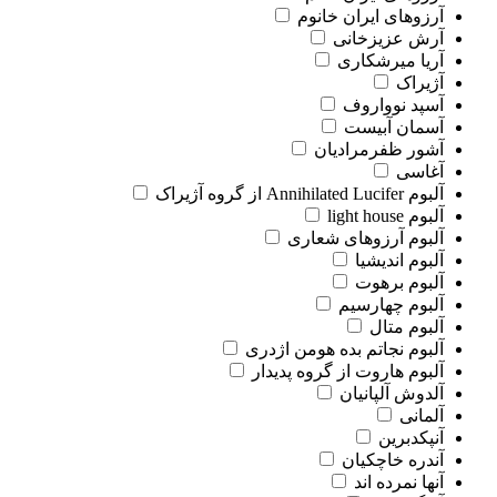
آرزوهای ایران خانوم
آرش عزیزخانی
آریا میرشکاری
آژیراک
آسپد نوواروف
آسمان آبیست
آشور ظفرمرادیان
آغاسی
آلبوم Annihilated Lucifer از گروه آژیراک
آلبوم light house
آلبوم آرزوهای شعاری
آلبوم اندیشیا
آلبوم برهوت
آلبوم چهارسیم
آلبوم متال
آلبوم نجاتم بده هومن اژدری
آلبوم هاروت از گروه پدیدار
آلدوش آلپانیان
آلمانی
آنپکدبرین
آندره خاچکیان
آنها نمرده اند