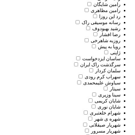
رامین شایگان
رامین مظاهری
رد این روزا
رسانه موسیقی راک
رشید بهبودوف
رضا افشار
روزبه شاهرخی
رویا به پیش
ژاپنی
ساسان ایزدخواست
سرگذشت راک ایران
سلمان کردار
سهراب کرم رودی
سیاوش علیمحمدی
سیتار
سینا وزیری
شایان کریمی
شایان نوری
شهرام خلعتبری
شهره ی شهر
شهریار صیقلانی
شهریار مسرور