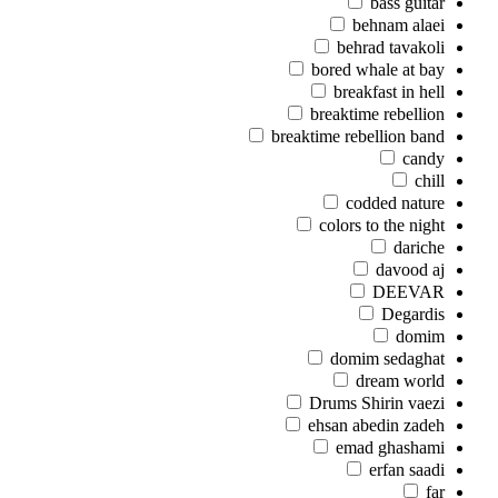
bass guitar
behnam alaei
behrad tavakoli
bored whale at bay
breakfast in hell
breaktime rebellion
breaktime rebellion band
candy
chill
codded nature
colors to the night
dariche
davood aj
DEEVAR
Degardis
domim
domim sedaghat
dream world
Drums Shirin vaezi
ehsan abedin zadeh
emad ghashami
erfan saadi
far