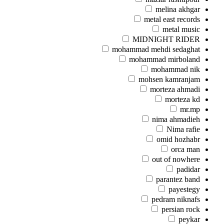
melina akhgar
metal east records
metal music
MIDNIGHT RIDER
mohammad mehdi sedaghat
mohammad mirboland
mohammad nik
mohsen kamranjam
morteza ahmadi
morteza kd
mr.mp
nima ahmadieh
Nima rafie
omid hozhabr
orca man
out of nowhere
padidar
parantez band
payestegy
pedram niknafs
persian rock
peykar