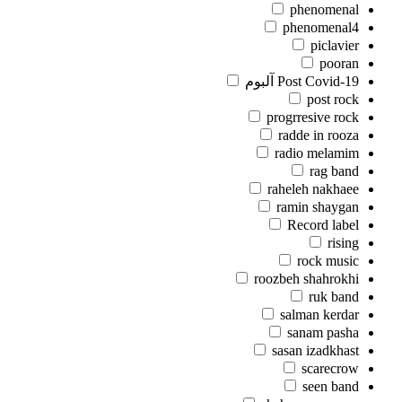
phenomenal
phenomenal4
piclavier
pooran
Post Covid-19 آلبوم
post rock
progrresive rock
radde in rooza
radio melamim
rag band
raheleh nakhaee
ramin shaygan
Record label
rising
rock music
roozbeh shahrokhi
ruk band
salman kerdar
sanam pasha
sasan izadkhast
scarecrow
seen band