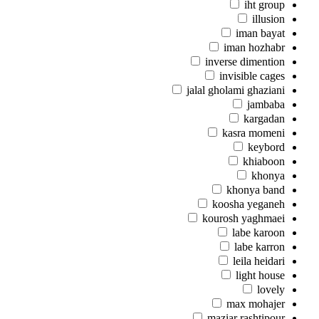
iht group
illusion
iman bayat
iman hozhabr
inverse dimention
invisible cages
jalal gholami ghaziani
jambaba
kargadan
kasra momeni
keybord
khiaboon
khonya
khonya band
koosha yeganeh
kourosh yaghmaei
labe karoon
labe karron
leila heidari
light house
lovely
max mohajer
maziar rashtipour