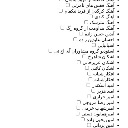
آهنگ قفس های نامرئی
آهنگ کرگدن از فرید نیکفام
آهنگ کندی
آهنگ مترسک
آهنگ مداومت از گروه رگ
آیدین حسن زاده
احسان عابدین زاده
اسپانیایی
استودیو گروه مشاوران آی اچ تی
اشکان شاهرخ
اشکان عزیزخانی
اشکان کاتبی
افکار شبانه
افکارشبانه
امید اسکندر
امید هژبر
امیر خرازی
امیر رضا مروجی
امیرشهاب خرمی
امیرهمایون دستی
امین یحیی زاده
امین یزدانی