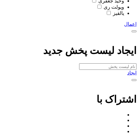
وحید جعفری
ویولت ری
یالقیز
اعمال
ایجاد لیست پخش جدید
ایجاد
اشتراک با