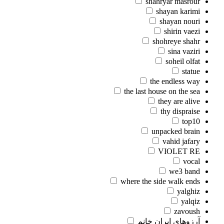
shahryar masrour
shayan karimi
shayan nouri
shirin vaezi
shohreye shahr
sina vaziri
soheil olfat
statue
the endless way
the last house on the sea
they are alive
thy dispraise
top10
unpacked brain
vahid jafary
VIOLET RE
vocal
we3 band
where the side walk ends
yalghiz
yalqiz
zavoush
آرزوهای ایران خانم