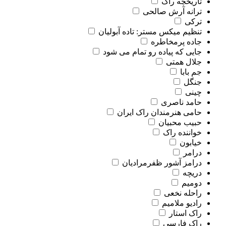
تاریخچه راک
ترانه آرش صالحی
ترکی
تنظیم میکس مستر: تاده آبولیان
جاده پرمخاطره
جایی که پیاده رو تمام می شود
جلال همتی
جم بابا
جنگل
چینی
حامد ناصری
حامی هنرمندان راک ایران
حبیب محبیان
خواننده راک
خیابون
درامر
درامز آشور ظفرمرادیان
دریچه
دومیم
راحله نخعی
رادیو ملامیم
راک استار
راک فارسی