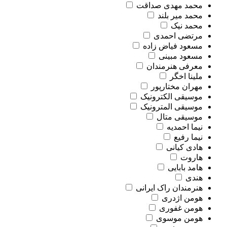
محمد مهدی صداقت
محمد میر بلند
محمد نیک
مرتضی احمدی
مسعود فیاض زاده
مسعود مبینی
معرفی هنرمندان
ملینا اخگر
مهران مختارپور
موسیقی الکترونیک
موسیقی المترونیک
موسیقی متال
نیما احمدیه
نیما رفیع
هادی کیانی
هاروت
هامد بابایی
هندی
هنرمندان راک ایرانی
هومن اژدری
هومن غفوری
هومن موسوی