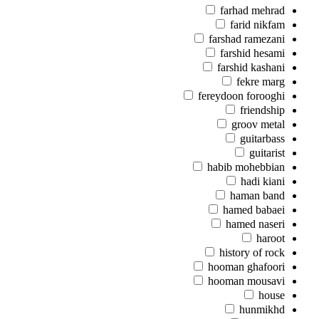
farhad mehrad
farid nikfam
farshad ramezani
farshid hesami
farshid kashani
fekre marg
fereydoon forooghi
friendship
groov metal
guitarbass
guitarist
habib mohebbian
hadi kiani
haman band
hamed babaei
hamed naseri
haroot
history of rock
hooman ghafoori
hooman mousavi
house
hunmikhd