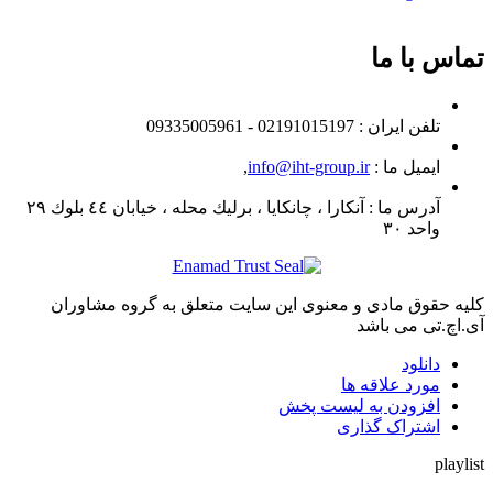
تماس با ما
تلفن ايران :
02191015197 - 09335005961
ایمیل ما :
info@iht-group.ir
,
آدرس ما :
آنكارا ، چانكايا ، برليك محله ، خيابان ٤٤ بلوك ٢٩
واحد ٣٠
کلیه حقوق مادی و معنوی این سایت متعلق به گروه مشاوران
آی.اچ.تی می باشد
دانلود
مورد علاقه ها
افزودن به لیست پخش
اشتراک گذاری
playlist