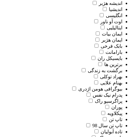
اندیشه هژبر
اندیشیا
انگلیسی
اوت آو ناور
ایتالیلیی
ایمان بیات
ایمان هژبر
بابک فرخی
بارامانت
بایسیکل ران
برترین ها
برگشت به زندگی
بهراد توکلی
بهنام علایی
بیوگرافی هومن اژدری
پدرام نیک نفس
پراگرسیو راک
پوران
پیکلاویه
تاپ تن
تاپ تن سال 98
تاده آبولیان