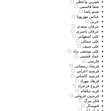
شیرین واعظی
صفا قاسمی
صنم پاشا
عباس مهرپویا
عربی
عرفان سعدی
عرفان ناصری
علی اصفهانی
علی جمالی
علی سیف
علی یوسفی نژاد
عماد قشمی
فارسی
فرشاد رمضانی
فرشید اعرابی
فرشید کاشانی
فرهاد مهراد
فروغ فرخزاد
فرید نیکفام
فریدون فروغی
فکر مرگ
فنومنال
قبیله لیلی