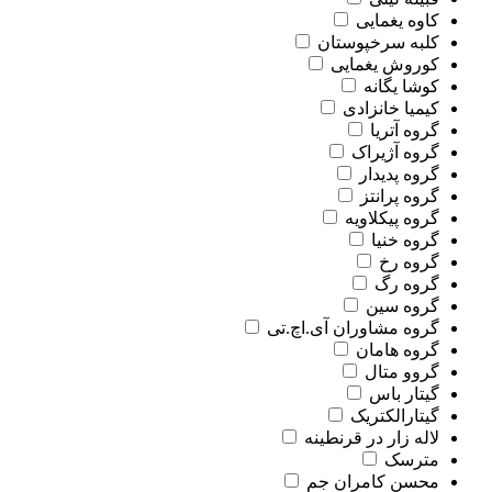
کاوه یغمایی
کلبه سرخپوستان
کوروش یغمایی
کوشا یگانه
کیمیا خانزادی
گروه آتریا
گروه آژیراک
گروه پدیدار
گروه پرانتز
گروه پیکلاویه
گروه خنیا
گروه رخ
گروه رگ
گروه سین
گروه مشاوران آی.اچ.تی
گروه هامان
گروو متال
گیتار باس
گیتارالکتریک
لاله زار در قرنطینه
مترسک
محسن کامران جم