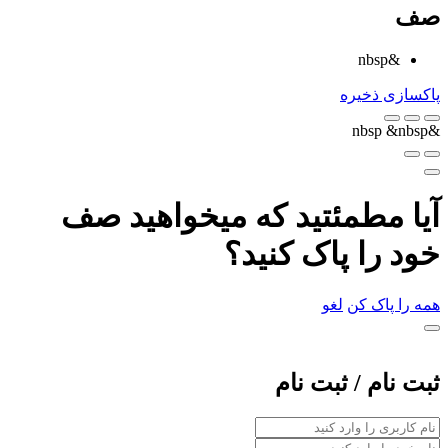
صف
&nbsp
پاکسازی
ذخیره
&nbsp
&nbsp
آیا مطمئتید که میخواهید صف
خود را پاک کنید؟
همه را پاک کن
لغو
ثبت نام / ثبت نام