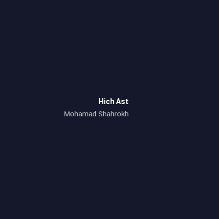
es
Hich Ast
ra
Mohamad Shahrokh