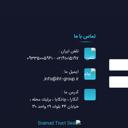
تماس با ما
تلفن ايران :
02191015197 - 09335005961
ایمیل ما :
,
info@iht-group.ir
آدرس ما :
آنكارا ، چانكايا ، برليك محله ،
خيابان ٤٤ بلوك ٢٩ واحد ٣٠