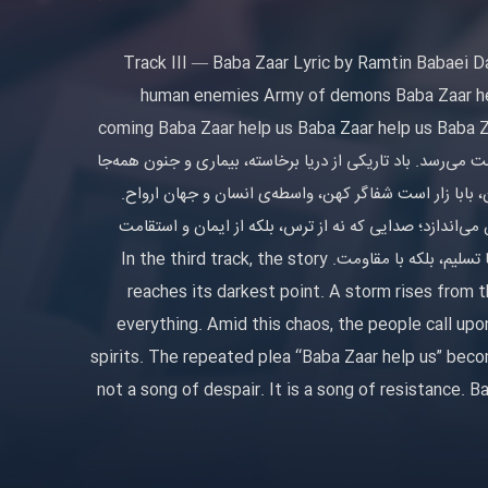
Track III — Baba Zaar Lyric by Ramtin Babaei D
human enemies Army of demons Baba Zaar help
coming Baba Zaar help us Baba Zaar help us Baba 
و وحشت می‌رسد. باد تاریکی از دریا برخاسته، بیماری و جنون همه‌جا
ان، بابا زار است شفاگر کهن، واسطه‌ی انسان و جهان ارواح.
ر دل تاریکی طنین می‌اندازد؛ صدایی که نه از ترس، بلکه از ایمان و استقامت
برمی‌خیزد. قطعه با بازگشت بابا زار، مجهز به «قدرت خدا»، پایان می‌گیرد — نه با تسلیم، بلکه با مقاومت. In the third track, the story
reaches its darkest point. A storm rises from
everything. Amid this chaos, the people call up
spirits. The repeated plea “Baba Zaar help us” become
not a song of despair. It is a song of resistance. 