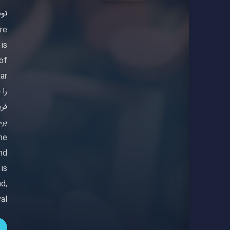
توسط - D
re
is
of
را 
me
nd
 is
d,
al.