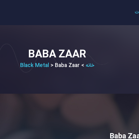
ت
BABA ZAAR
خانه
>
Baba Zaar
>
Black Metal
Baba Za