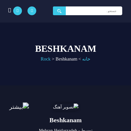
جستجو
برای:
BESHKANAM
خانه
>
Beshkanam
>
Rock
Beshkanam
توسط - Mehran Heidarzadeh