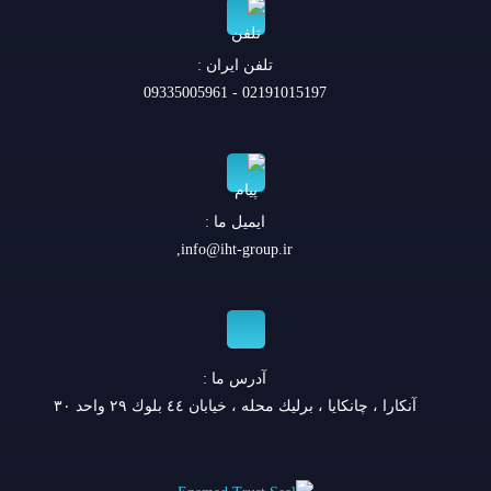
تلفن ايران :
02191015197 - 09335005961
ایمیل ما :
,
info@iht-group.ir
آدرس ما :
آنكارا ، چانكايا ، برليك محله ، خيابان ٤٤ بلوك ٢٩ واحد ٣٠