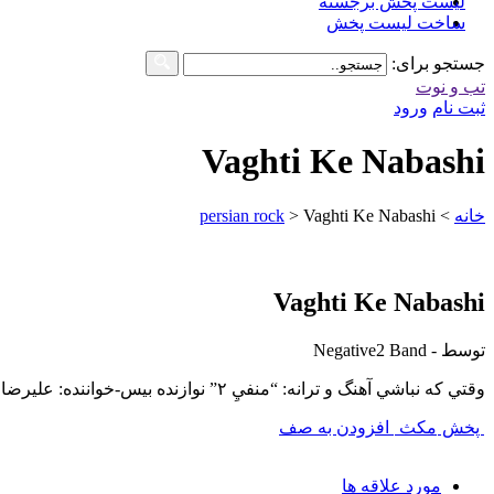
لیست پخش برجسته
ساخت لیست پخش
جستجو برای:
تب و نوت
ثبت نام
ورود
Vaghti Ke Nabashi
خانه
>
Vaghti Ke Nabashi
>
persian rock
Vaghti Ke Nabashi
توسط - Negative2 Band
وقتي كه نباشي آهنگ و ترانه: “منفيِ ٢” نوازنده بيس-خواننده: عليرضا يوسف زاده نوازنده درام: نيما كامران پور
پخش
مکث
افزودن به صف
مورد علاقه ها