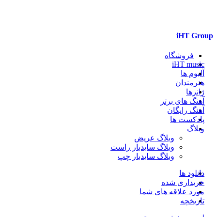
iHT Group
فروشگاه
iHT music
آلبوم ها
هنرمندان
ژانرها
آهنگ های برتر
آهنگ رایگان
پادکست ها
وبلاگ
وبلاگ عریض
وبلاگ سایدبار راست
وبلاگ سایدبار چپ
دانلود ها
خریداری شده
مورد علاقه های شما
تاریخچه