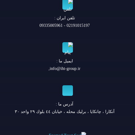
تلفن ايران :
02191015197 - 09335005961
ایمیل ما :
,
info@iht-group.ir
آدرس ما :
آنكارا ، چانكايا ، برليك محله ، خيابان ٤٤ بلوك ٢٩ واحد ٣٠