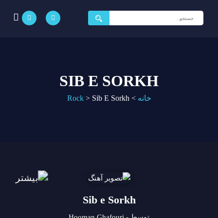
جستجو
برای:
SIB E SORKH
خانه
>
Sib E Sorkh
>
Rock
Sib e Sorkh
توسط - Hooman Ghafouri