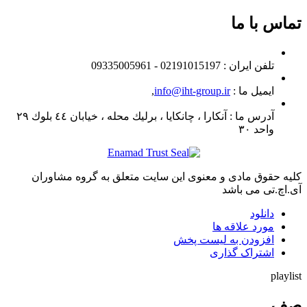
تماس با ما
تلفن ايران :
02191015197 - 09335005961
ایمیل ما :
info@iht-group.ir
,
آدرس ما :
آنكارا ، چانكايا ، برليك محله ، خيابان ٤٤ بلوك ٢٩
واحد ٣٠
کلیه حقوق مادی و معنوی این سایت متعلق به گروه مشاوران
آی.اچ.تی می باشد
دانلود
مورد علاقه ها
افزودن به لیست پخش
اشتراک گذاری
playlist
صف