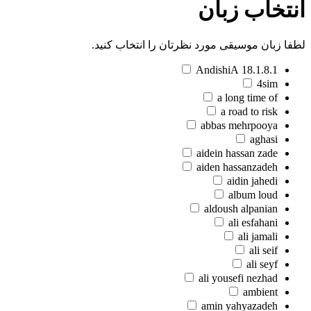
انتخاب زبان
لطفا زبان موسیقی مورد نظرتان را انتخاب کنید.
18.1.8.1 AndishiA
4sim
a long time of
a road to risk
abbas mehrpooya
aghasi
aidein hassan zade
aiden hassanzadeh
aidin jahedi
album loud
aldoush alpanian
ali esfahani
ali jamali
ali seif
ali seyf
ali yousefi nezhad
ambient
amin yahyazadeh