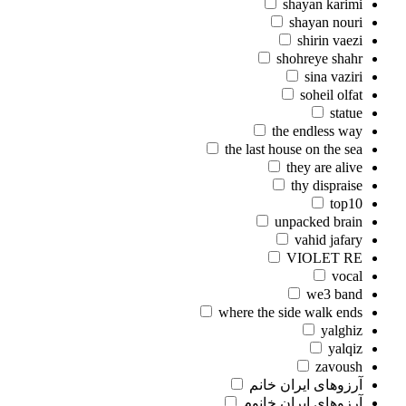
shayan karimi
shayan nouri
shirin vaezi
shohreye shahr
sina vaziri
soheil olfat
statue
the endless way
the last house on the sea
they are alive
thy dispraise
top10
unpacked brain
vahid jafary
VIOLET RE
vocal
we3 band
where the side walk ends
yalghiz
yalqiz
zavoush
آرزوهای ایران خانم
آرزوهای ایران خانوم