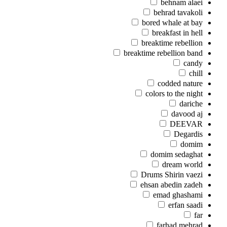
behnam alaei
behrad tavakoli
bored whale at bay
breakfast in hell
breaktime rebellion
breaktime rebellion band
candy
chill
codded nature
colors to the night
dariche
davood aj
DEEVAR
Degardis
domim
domim sedaghat
dream world
Drums Shirin vaezi
ehsan abedin zadeh
emad ghashami
erfan saadi
far
farhad mehrad