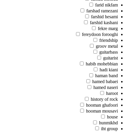
farid nikfam
farshad ramezani
farshid hesami
farshid kashani
fekre marg
fereydoon forooghi
friendship
groov metal
guitarbass
guitarist
habib mohebbian
hadi kiani
haman band
hamed babaei
hamed naseri
haroot
history of rock
hooman ghafoori
hooman mousavi
house
hunmikhd
iht group