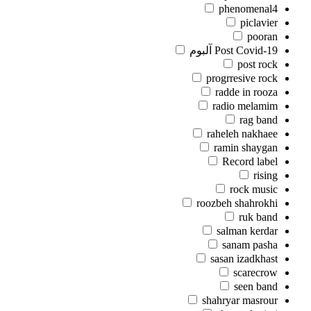
phenomenal4
piclavier
pooran
Post Covid-19 آلبوم
post rock
progrresive rock
radde in rooza
radio melamim
rag band
raheleh nakhaee
ramin shaygan
Record label
rising
rock music
roozbeh shahrokhi
ruk band
salman kerdar
sanam pasha
sasan izadkhast
scarecrow
seen band
shahryar masrour