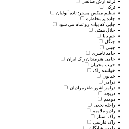
ترانه آرش صالحی
ترکی
تنظیم میکس مستر: تاده آبولیان
جاده پرمخاطره
جایی که پیاده رو تمام می شود
جلال همتی
جم بابا
جنگل
چینی
حامد ناصری
حامی هنرمندان راک ایران
حبیب محبیان
خواننده راک
خیابون
درامر
درامز آشور ظفرمرادیان
دریچه
دومیم
راحله نخعی
رادیو ملامیم
راک استار
راک فارسی
رامین شایگان