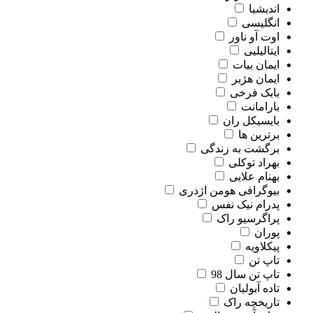
اندیشیا
انگلیسی
اوت آو ناور
ایتالیلیی
ایمان بیات
ایمان هژبر
بابک فرخی
بارامانت
بایسیکل ران
برترین ها
برگشت به زندگی
بهراد توکلی
بهنام علایی
بیوگرافی هومن اژدری
پدرام نیک نفس
پراگرسیو راک
پوران
پیکلاویه
تاپ تن
تاپ تن سال 98
تاده آبولیان
تاریخچه راک