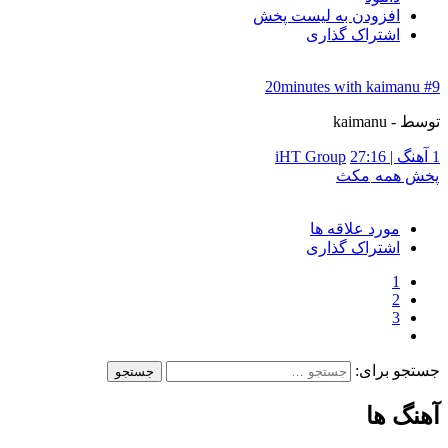
افزودن به لیست پخش
اشتراک گذاری
#9 20minutes with kaimanu
توسط - kaimanu
1 آهنگ | 27:16
iHT Group
پخش همه
مکث
مورد علاقه ها
اشتراک گذاری
1
2
3
جستجو برای:
آهنگ ها