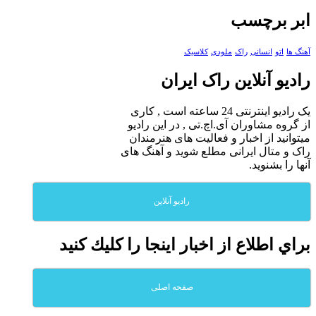
ابر برچسب
آهنگ ها
اتو
انسانی
راک
ملودی
کلاسیک
رادیو آنلاین راک ایران
یک رادیو اینترنتی 24 ساعته است , کاری
از گروه مشاوران آی.اچ.تی , در این رادیو
میتوانید از اخبار و فعالیت های هنرمندان
راک و متال ایرانی مطلع شوید و آهنگ های
آنها را بشنوید.
رادیو آنلاین
براي اطلاع از اخبار اينجا را كليك كنيد
صفحه اصلی