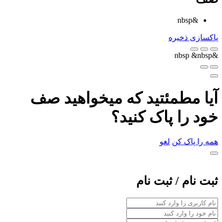
&nbsp
پاکسازی
ذخیره
&nbsp
&nbsp
آیا مطمئتید که میخواهید صف
خود را پاک کنید؟
همه را پاک کن
لغو
ثبت نام / ثبت نام