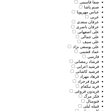
صفا قاسمی
صنم پاشا
عباس مهرپویا
عربی
عرفان سعدی
عرفان ناصری
علی اصفهانی
علی جمالی
علی سیف
علی یوسفی نژاد
عماد قشمی
فارسی
فرشاد رمضانی
فرشید اعرابی
فرشید کاشانی
فرهاد مهراد
فروغ فرخزاد
فرید نیکفام
فریدون فروغی
فکر مرگ
فنومنال
قبیله لیلی