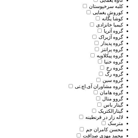
کاوه یغمایی
کلبه سرخپوستان
کوروش یغمایی
کوشا یگانه
کیمیا خانزادی
گروه آتریا
گروه آژیراک
گروه پدیدار
گروه پرانتز
گروه پیکلاویه
گروه خنیا
گروه رخ
گروه رگ
گروه سین
گروه مشاوران آی.اچ.تی
گروه هامان
گروو متال
گیتار باس
گیتارالکتریک
لاله زار در قرنطینه
مترسک
محسن کامران جم
محمد مهدی صداقت