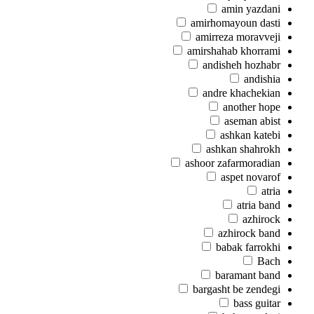
amin yazdani
amirhomayoun dasti
amirreza moravveji
amirshahab khorrami
andisheh hozhabr
andishia
andre khachekian
another hope
aseman abist
ashkan katebi
ashkan shahrokh
ashoor zafarmoradian
aspet novarof
atria
atria band
azhirock
azhirock band
babak farrokhi
Bach
baramant band
bargasht be zendegi
bass guitar