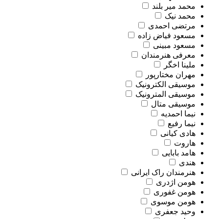
محمد میر بلند
محمد نیک
مرتضی احمدی
مسعود فیاض زاده
مسعود مبینی
معرفی هنرمندان
ملینا اخگر
مهران مختارپور
موسیقی الکترونیک
موسیقی المترونیک
موسیقی متال
نیما احمدیه
نیما رفیع
هادی کیانی
هاروت
هامد بابایی
هندی
هنرمندان راک ایرانی
هومن اژدری
هومن غفوری
هومن موسوی
وحید جعفری