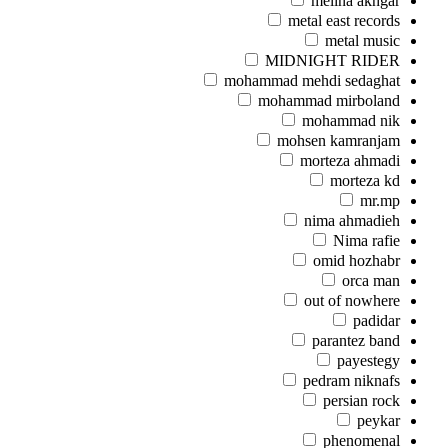
melina akhgar
metal east records
metal music
MIDNIGHT RIDER
mohammad mehdi sedaghat
mohammad mirboland
mohammad nik
mohsen kamranjam
morteza ahmadi
morteza kd
mr.mp
nima ahmadieh
Nima rafie
omid hozhabr
orca man
out of nowhere
padidar
parantez band
payestegy
pedram niknafs
persian rock
peykar
phenomenal