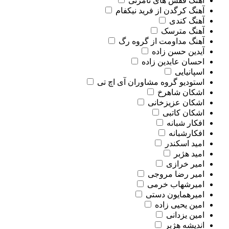
آهنگ قفس های نامرئی
آهنگ کرگدن از فرید نیکفام
آهنگ کندی
آهنگ مترسک
آهنگ مداومت از گروه رگ
آیدین حسن زاده
احسان عابدین زاده
اسپانیایی
استودیو گروه مشاوران آی اچ تی
اشکان شاهرخ
اشکان عزیزخانی
اشکان کاتبی
افکار شبانه
افکارشبانه
امید اسکندر
امید هژبر
امیر خرازی
امیر رضا مروجی
امیرشهاب خرمی
امیرهمایون دستی
امین یحیی زاده
امین یزدانی
اندیشه هژبر