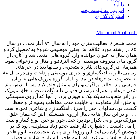
دانلود
افزودن به لیست پخش
اشتراک گذاری
Mohamad Shahrokh
محمد شاهرخ فعالیت هنری خود را به سال ۸۴ آغاز نمود ، در سال
۸۵ در رشته مورد علاقه اش یعنی موسیقی شروع به تحصیل کرد و
همان سال به عنوان خواننده وارد گروه هایی متعدد شد و آثاری از
گروه های معروف موسیقی راک، آلترناتیو و متال را بازخوانی نمود.
همزمان در گروه های تئاتر دانشجویی و سالها بعد در اجراهای
رسمی تئاتر به آهنگسازی و اجرای موسیقی پرداخت وی در سال ۸۸
به عضویت بند «رها» در آمد و با یان گروه موزیک هایی به زبان
فارسی و در قالب پراگرسیو راک و متال خلق کرد. پس از دیس باند
شدن «رها» به همراه دوستان قدیمی دانشگاه دست به خلق موزیک
در ژانر متفاوت سایکدلیک‌ و فیوژن برد. از آنجا که آرزوی همیشگی
او خلق «آثار متفاوت» با قابلیت جذب مخاطب وسیع تر و حفظ
کیفیت بود, سالهای اخیر را صرف آهنگسازی و شاعری نموده است
… و در این سال ها به دنبال آرزوی همیشگی اش که همان خلق
موزیک نوین و بی تکرار بود پرداخت. چون نواختن انواع گیتار و ثینت
را می دانست , دشواری کار فقط حجم زیاد مسئولیتی بود که بر
دوشش گران می آمد. این روزها برای پایان بخشیدن به آلبوم «آخر
تابستان» تلاش می کند. نام آلبوم «آخر تابستان» اشاره به فصل