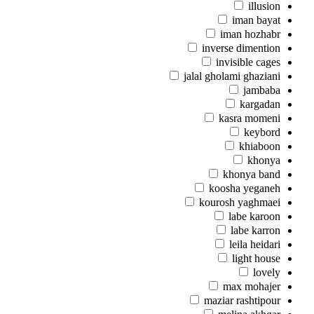
illusion
iman bayat
iman hozhabr
inverse dimention
invisible cages
jalal gholami ghaziani
jambaba
kargadan
kasra momeni
keybord
khiaboon
khonya
khonya band
koosha yeganeh
kourosh yaghmaei
labe karoon
labe karron
leila heidari
light house
lovely
max mohajer
maziar rashtipour