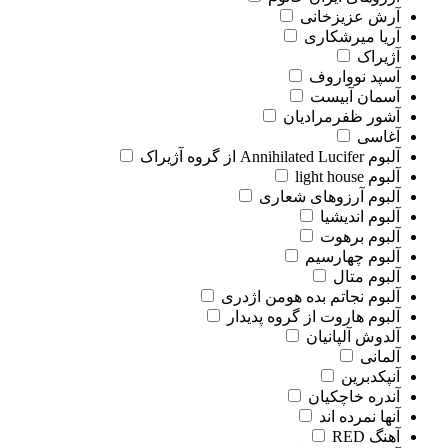
آرش عزیزخانی
آریا میرشکاری
آژیراک
آسپد نوواروف
آسمان آبیست
آشور ظفرمرادیان
آغاسی
آلبوم Annihilated Lucifer از گروه آژیراک
آلبوم light house
آلبوم آرزوهای شعاری
آلبوم اندیشیا
آلبوم برهوت
آلبوم چهارسیم
آلبوم متال
آلبوم نجاتم بده هومن اژدری
آلبوم هاروت از گروه پدیدار
آلدوش آلپانیان
آلمانی
آنپکدبرین
آندره خاچکیان
آنها نمرده اند
آهنگ RED