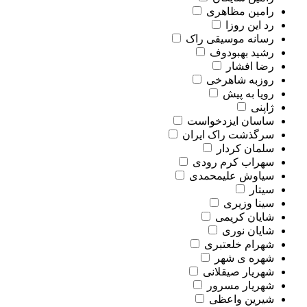
رامین مظاهری
رد این روزا
رسانه موسیقی راک
رشید بهبودوف
رضا افشار
روزبه شاهرخی
رویا به پیش
ژاپنی
ساسان ایزدخواست
سرگذشت راک ایران
سلمان کردار
سهراب کرم رودی
سیاوش علیمحمدی
سیتار
سینا وزیری
شایان کریمی
شایان نوری
شهرام خلعتبری
شهره ی شهر
شهریار صیقلانی
شهریار مسرور
شیرین واعظی