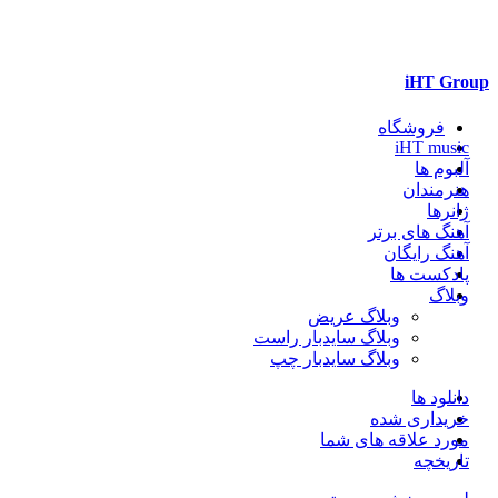
iHT Group
فروشگاه
iHT music
آلبوم ها
هنرمندان
ژانرها
آهنگ های برتر
آهنگ رایگان
پادکست ها
وبلاگ
وبلاگ عریض
وبلاگ سایدبار راست
وبلاگ سایدبار چپ
دانلود ها
خریداری شده
مورد علاقه های شما
تاریخچه