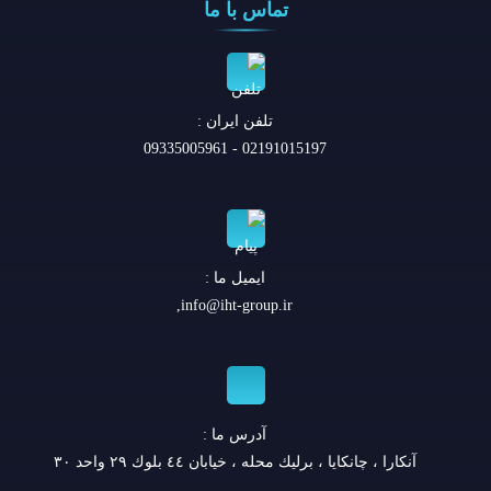
تماس با ما
تلفن ايران :
02191015197 - 09335005961
ایمیل ما :
,
info@iht-group.ir
آدرس ما :
آنكارا ، چانكايا ، برليك محله ، خيابان ٤٤ بلوك ٢٩ واحد ٣٠