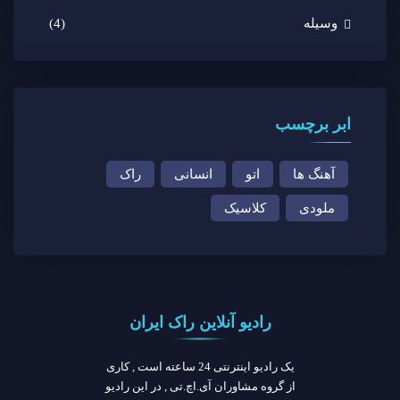
وسیله
(4)
ابر برچسب
آهنگ ها
اتو
انسانی
راک
ملودی
کلاسیک
رادیو آنلاین راک ایران
یک رادیو اینترنتی 24 ساعته است , کاری
از گروه مشاوران آی.اچ.تی , در این رادیو