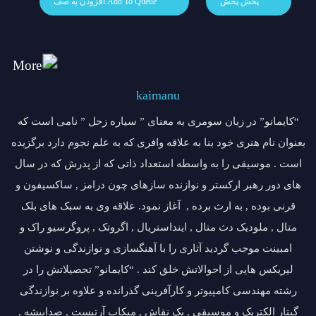
پخش
افزودن به صف
kaimanu
“کایمانو” در زبان سومری به معنای ” سیاره زحل ” نامی است که
بعنوان نام هنری خود بنا به علاقه وافری که به علم نجوم دارد برگزیده
است . موسیقی را به واسطه استعداد ذاتی که از پدرش که در سال
های دور رهبر ارکستر و نوازنده سازهای چون درامز , ساکسیفون و
قرنی بوده , به ارث برده , آغاز نمود. علاقه وی به سبک های بلک
متال , ملودیک دث متال , اینداستریال , اگروتک , پروگرسیو راک و
امبینت موجب گردید آثاری را با آهنگسازی و نوازندگی و نوشتن
لیریکس هایی از احوالاتش خلق کند . “کایمانو” تحصیلاتش را در
رشته مهندسی کامپیوتر و کارآفرینی گذرانده و علاوه بر نوازندگی
گیتار الکتریک و موسیقی , یک نقاش , میکاپ آرتیست , صداپیشه ,