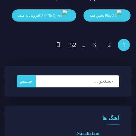
پخش همه
افزودن به صف
52
3
2
1
...
جستجو
برای:
آهنگ ها
Narahatam