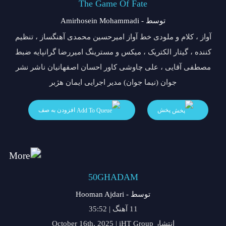
The Game Of Fate
توسط - Amirhosein Mohammadi
آواز ، کلام و ملودی خط آواز امیرحسین محمدی آهنگساز ، تنظیم
کننده ، گیتار الکتریک ، میکس و مسترینگ امیررضا گرانپایه ضبط
مصطفی آقایی ، علی چاوشی کاور احسان اصفهانیان ناشر نشر
جوان (نیما جوان) مدیر اجرایی ایمان هژبر
پخش
افزودن به صف
50GHADAM
توسط - Hooman Ajdari
11 آهنگ | 35:52
انتشار October 16th, 2025 | iHT Group