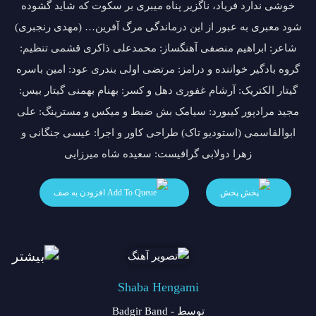
خوشی ندارد فریاد، ناگزیر پناه میبری بر سکوت که شاید گشوده
شود معبری به عبور از این درماندگی مرگ آفرین… (مهدی رنجبری)
شاعر: ابراهیم منصفی آهنگساز: محمدعلی ذاکری قشمی تنظیم:
گروه بادگیر خواننده و درامز: مرتضی اولی بندری عود: امین باسره
گیتار الکتریک: آرشام غفوری دهل و کسر: بهنام بهمنی گیتار بیس:
مجید مرادپور کیبورد: سیامک بش ضبط و میکس و مسترینگ: علی
ابوالقاسمی (استودیو تاک) طراحی کاور و اجرا: عیسی جنگانی و
زهرا دولابی گرافیست: سعیده شاه میرزایی
پخش
افزودن به صف
Shaba Hengami
توسط - Badgir Band