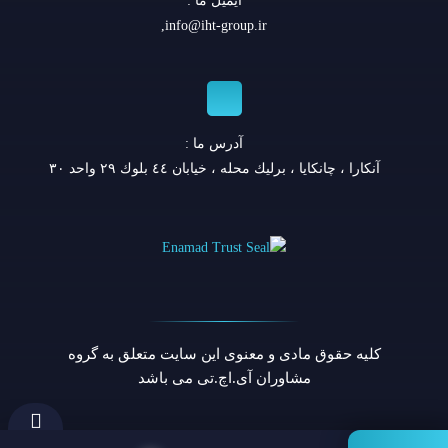
ایمیل ما :
,
info@iht-group.ir
آدرس ما :
آنكارا ، چانكايا ، برليك محله ، خيابان ٤٤ بلوك ٢٩ واحد ٣٠
کلیه حقوق مادی و معنوی این سایت متعلق به گروه
مشاوران آی.اچ.تی می باشد