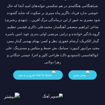
شباهنگامی هنگامه‌ی در هم شکستن جوانه‌های امید آنجا که حال
خوشی ندارد فریاد، ناگزیر پناه میبری بر سکوت که شاید گشوده
شود معبری به عبور از این درماندگی مرگ آفرین… (مهدی رنجبری)
شاعر: ابراهیم منصفی آهنگساز: محمدعلی ذاکری قشمی تنظیم:
گروه بادگیر خواننده و درامز: مرتضی اولی بندری عود: امین باسره
گیتار الکتریک: آرشام غفوری دهل و کسر: بهنام بهمنی گیتار بیس:
مجید مرادپور کیبورد: سیامک بش ضبط و میکس و مسترینگ: علی
ابوالقاسمی (استودیو تاک) طراحی کاور و اجرا: عیسی جنگانی و
زهرا دولابی
پخش
افزودن به صف