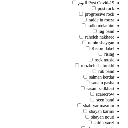
Post Covid-19 آلبوم
post rock
progrresive rock
radde in rooza
radio melamim
rag band
raheleh nakhaee
ramin shaygan
Record label
rising
rock music
roozbeh shahrokhi
ruk band
salman kerdar
sanam pasha
sasan izadkhast
scarecrow
seen band
shahryar masrour
shayan karimi
shayan nouri
shirin vaezi