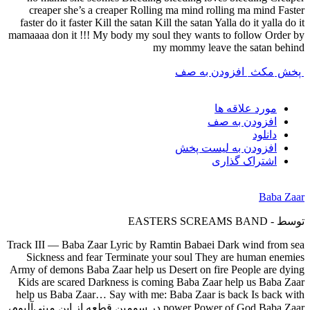
creaper she’s a creaper Rolling ma mind rolling ma mind Faster
faster do it faster Kill the satan Kill the satan Yalla do it yalla do it
mamaaaa don it !!! My body my soul they wants to follow Order by
my mommy leave the satan behind
پخش
مکث
افزودن به صف
مورد علاقه ها
افزودن به صف
دانلود
افزودن به لیست پخش
اشتراک گذاری
Baba Zaar
توسط - EASTERS SCREAMS BAND
Track III — Baba Zaar Lyric by Ramtin Babaei Dark wind from sea
Sickness and fear Terminate your soul They are human enemies
Army of demons Baba Zaar help us Desert on fire People are dying
Kids are scared Darkness is coming Baba Zaar help us Baba Zaar
help us Baba Zaar… Say with me: Baba Zaar is back Is back with
power Power of God Baba Zaar در سومین قطعه از این مینی‌آلبوم،