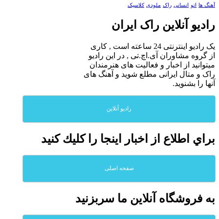
آهنگ ها
اتو
انسانی
راک
ملودی
کلاسیک
رادیو آنلاین راک ایران
یک رادیو اینترنتی 24 ساعته است , کاری
از گروه مشاوران آی.اچ.تی , در این رادیو
میتوانید از اخبار و فعالیت های هنرمندان
راک و متال ایرانی مطلع شوید و آهنگ های
آنها را بشنوید.
رادیو آنلاین
براي اطلاع از اخبار اينجا را كليك كنيد
صفحه اصلی
به فروشگاه آنلاين ما سربزنيد