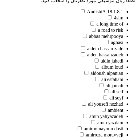
لطفا زبان موسیقی مورد نظرتان را انتخاب کنید.
18.1.8.1 AndishiA
4sim
a long time of
a road to risk
abbas mehrpooya
aghasi
aidein hassan zade
aiden hassanzadeh
aidin jahedi
album loud
aldoush alpanian
ali esfahani
ali jamali
ali seif
ali seyf
ali yousefi nezhad
ambient
amin yahyazadeh
amin yazdani
amirhomayoun dasti
amirreza moravveji