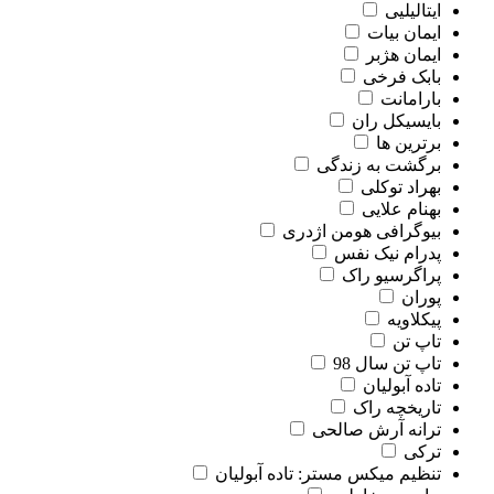
ایتالیلیی
ایمان بیات
ایمان هژبر
بابک فرخی
بارامانت
بایسیکل ران
برترین ها
برگشت به زندگی
بهراد توکلی
بهنام علایی
بیوگرافی هومن اژدری
پدرام نیک نفس
پراگرسیو راک
پوران
پیکلاویه
تاپ تن
تاپ تن سال 98
تاده آبولیان
تاریخچه راک
ترانه آرش صالحی
ترکی
تنظیم میکس مستر: تاده آبولیان