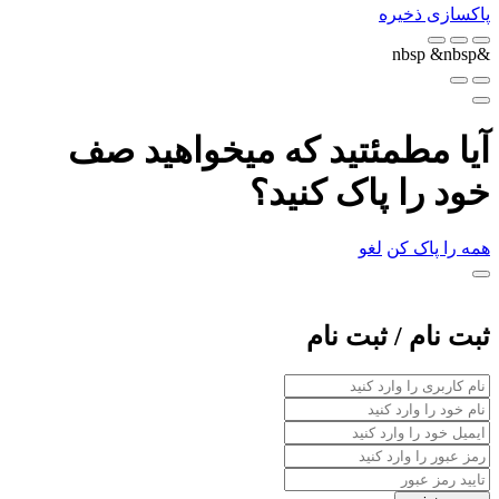
پاکسازی
ذخیره
&nbsp
&nbsp
آیا مطمئتید که میخواهید صف
خود را پاک کنید؟
همه را پاک کن
لغو
ثبت نام / ثبت نام