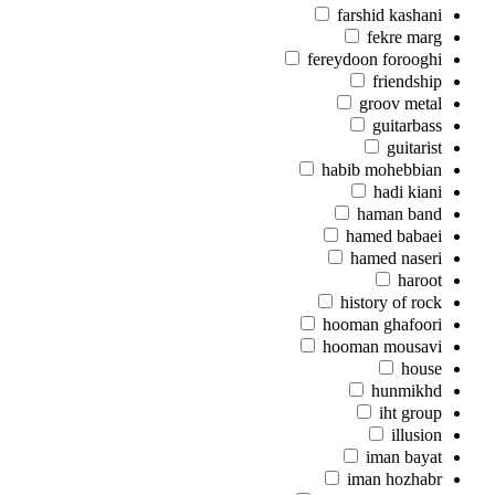
farshid kashani
fekre marg
fereydoon forooghi
friendship
groov metal
guitarbass
guitarist
habib mohebbian
hadi kiani
haman band
hamed babaei
hamed naseri
haroot
history of rock
hooman ghafoori
hooman mousavi
house
hunmikhd
iht group
illusion
iman bayat
iman hozhabr