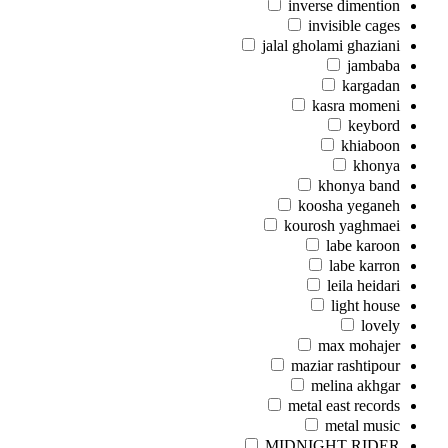
inverse dimention
invisible cages
jalal gholami ghaziani
jambaba
kargadan
kasra momeni
keybord
khiaboon
khonya
khonya band
koosha yeganeh
kourosh yaghmaei
labe karoon
labe karron
leila heidari
light house
lovely
max mohajer
maziar rashtipour
melina akhgar
metal east records
metal music
MIDNIGHT RIDER