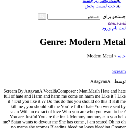
لیست پخش برجسته
ساخت لیست پخش
جستجو برای:
تب و نوت
ثبت نام
ورود
Genre: Modern Metal
خانه
>
Modern Metal
Scream
توسط - ArtagvanA
Scream By ArtgvanA Vocal&Composer : ManiMasih Hate and hate
full of hate and Harm and harm me come on harm me Like it ? Like
it ? Did you like it ?? Do this do this you should do this !! Kill me
kill me , you should kill me You’re full of hate You were sent by
satan With an extract of love Who you are who you want to be ?
You are lustful You are the freak Mommy mommy can you help
me? Satan wants to devour me She has come , i am scared Oh no oh
no mama she scomes Bleeding bleeding loves bleeding Creaper