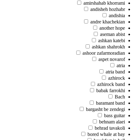
amirshahab khorrami
andisheh hozhabr
andishia
andre khachekian
another hope
aseman abist
ashkan katebi
ashkan shahrokh
ashoor zafarmoradian
aspet novarof
atria
atria band
azhirock
azhirock band
babak farrokhi
Bach
baramant band
bargasht be zendegi
bass guitar
behnam alaei
behrad tavakoli
bored whale at bay