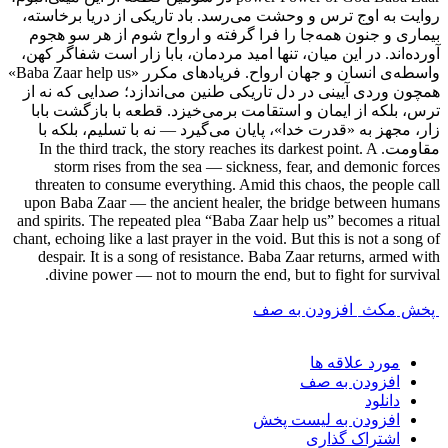
روایت به اوج ترس و وحشت می‌رسد. باد تاریکی از دریا برخاسته،
بیماری و جنون همه‌جا را فرا گرفته و ارواح شوم از هر سو هجوم
آورده‌اند. در این میان، تنها امید مردمان، بابا زار است شفاگر کهن،
واسطه‌ی انسان و جهان ارواح. فریادهای مکرر «Baba Zaar help us»
همچون وردی آیینی در دل تاریکی طنین می‌اندازد؛ صدایی که نه از
ترس، بلکه از ایمان و استقامت برمی‌خیزد. قطعه با بازگشت بابا
زار، مجهز به «قدرت خدا»، پایان می‌گیرد — نه با تسلیم، بلکه با
مقاومت. In the third track, the story reaches its darkest point. A
storm rises from the sea — sickness, fear, and demonic forces
threaten to consume everything. Amid this chaos, the people call
upon Baba Zaar — the ancient healer, the bridge between humans
and spirits. The repeated plea “Baba Zaar help us” becomes a ritual
chant, echoing like a last prayer in the void. But this is not a song of
despair. It is a song of resistance. Baba Zaar returns, armed with
divine power — not to mourn the end, but to fight for survival.
پخش
مکث
افزودن به صف
مورد علاقه ها
افزودن به صف
دانلود
افزودن به لیست پخش
اشتراک گذاری