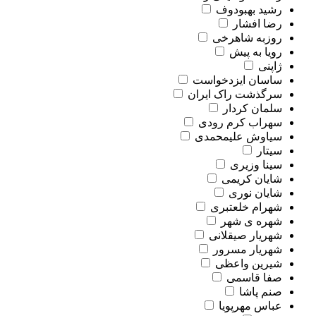
رشید بهبودوف
رضا افشار
روزبه شاهرخی
رویا به پیش
ژاپنی
ساسان ایزدخواست
سرگذشت راک ایران
سلمان کردار
سهراب کرم رودی
سیاوش علیمحمدی
سیتار
سینا وزیری
شایان کریمی
شایان نوری
شهرام خلعتبری
شهره ی شهر
شهریار صیقلانی
شهریار مسرور
شیرین واعظی
صفا قاسمی
صنم پاشا
عباس مهرپویا