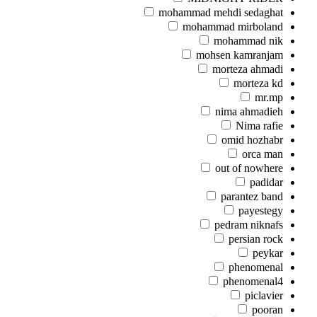
mohammad mehdi sedaghat
mohammad mirboland
mohammad nik
mohsen kamranjam
morteza ahmadi
morteza kd
mr.mp
nima ahmadieh
Nima rafie
omid hozhabr
orca man
out of nowhere
padidar
parantez band
payestegy
pedram niknafs
persian rock
peykar
phenomenal
phenomenal4
piclavier
pooran