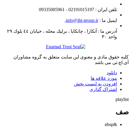
تلفن ايران :
02191015197 - 09335005961
ایمیل ما :
info@iht-group.ir
,
آدرس ما :
آنكارا ، چانكايا ، برليك محله ، خيابان ٤٤ بلوك ٢٩
واحد ٣٠
کلیه حقوق مادی و معنوی این سایت متعلق به گروه مشاوران
آی.اچ.تی می باشد
دانلود
مورد علاقه ها
افزودن به لیست پخش
اشتراک گذاری
playlist
صف
&nbsp