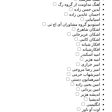
آهنگ مداومت از گروه رگ
آیدین حسن زاده
احسان عابدین زاده
اسپانیایی
استودیو گروه مشاوران آی اچ تی
اشکان شاهرخ
اشکان عزیزخانی
اشکان کاتبی
افکار شبانه
افکارشبانه
امید اسکندر
امید هژبر
امیر خرازی
امیر رضا مروجی
امیرشهاب خرمی
امیرهمایون دستی
امین یحیی زاده
امین یزدانی
اندیشه هژبر
اندیشیا
انگلیسی
اوت آو ناور