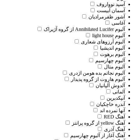
آسپد نوواروف
آسمان آبیست
آشور ظفرمرادیان
آغاسی
آلبوم Annihilated Lucifer از گروه آژیراک
آلبوم light house
آلبوم آرزوهای شعاری
آلبوم اندیشیا
آلبوم برهوت
آلبوم چهارسیم
آلبوم متال
آلبوم نجاتم بده هومن اژدری
آلبوم هاروت از گروه پدیدار
آلدوش آلپانیان
آلمانی
آنپکدبرین
آندره خاچکیان
آنها نمرده اند
آهنگ RED
آهنگ yellow از گروه پرانتز
آهنگ آذری
آهنگ آغاز از آلبوم چهارسیم