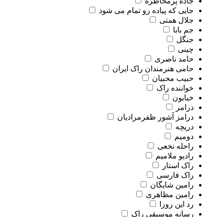
جاده پرمخاطره
جایی که پیاده رو تمام می شود
جلال همتی
جم بابا
جنگل
چینی
حامد ناصری
حامی هنرمندان راک ایران
حبیب محبیان
خواننده راک
خیابون
درامر
درامز آشور ظفرمرادیان
دریچه
دومیم
راحله نخعی
رادیو ملامیم
راک استار
راک فارسی
رامین شایگان
رامین مظاهری
رد این روزا
رسانه موسیقی راک