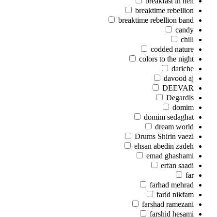
breakfast in hell
breaktime rebellion
breaktime rebellion band
candy
chill
codded nature
colors to the night
dariche
davood aj
DEEVAR
Degardis
domim
domim sedaghat
dream world
Drums Shirin vaezi
ehsan abedin zadeh
emad ghashami
erfan saadi
far
farhad mehrad
farid nikfam
farshad ramezani
farshid hesami