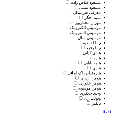
مسعود فیاض زاده
مسعود مبینی
معرفی هنرمندان
ملینا اخگر
مهران مختارپور
موسیقی الکترونیک
موسیقی المترونیک
موسیقی متال
نیما احمدیه
نیما رفیع
هادی کیانی
هاروت
هامد بابایی
هندی
هنرمندان راک ایرانی
هومن اژدری
هومن غفوری
هومن موسوی
وحید جعفری
ویولت ری
یالقیز
اعمال